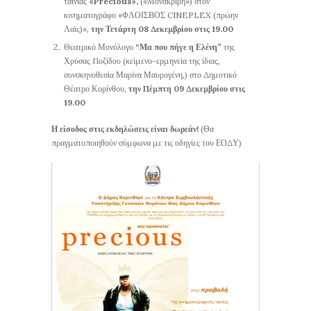
ταινίας
«Precious»,
(«Μονάκριβη») στον
κινηματογράφο «ΦΛΟΙΣΒΟΣ CINEPLEX (πρώην
Λαϊς)»,
την Τετάρτη 08 Δεκεμβρίου στις 19.00
Θεατρικό Μονόλογο
“Μα που πήγε η Ελένη”
της
Χρύσας Ποζίδου (κείμενο-ερμηνεία της ίδιας,
συνσκηνοθεσία Μαρίνα Μαυρογένη,) στο Δημοτικό
Θέατρο Κορίνθου,
την Πέμπτη 09 Δεκεμβρίου στις
19.00
Η είσοδος στις εκδηλώσεις είναι δωρεάν!
(Θα
πραγματοποιηθούν σύμφωνα με τις οδηγίες του ΕΟΔΥ)