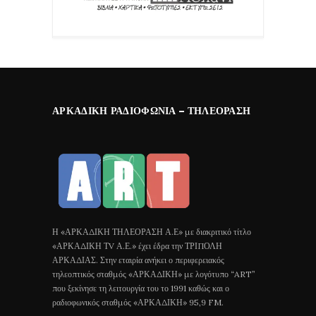
ΑΡΚΑΔΙΚΉ ΡΑΔΙΟΦΩΝΊΑ – ΤΗΛΕΌΡΑΣΗ
Η «ΑΡΚΑΔΙΚΗ ΤΗΛΕΟΡΑΣΗ Α.Ε» με διακριτικό τίτλο
«ΑΡΚΑΔΙΚΗ ΤV Α.Ε.» έχει έδρα την ΤΡΙΠΟΛΗ
ΑΡΚΑΔΙΑΣ. Στην εταιρία ανήκει ο περιφερειακός
τηλεοπτικός σταθμός «ΑΡΚΑΔΙΚΗ» με λογότυπο “ART”
που ξεκίνησε τη λειτουργία του το 1991 καθώς και ο
ραδιοφωνικός σταθμός «ΑΡΚΑΔΙΚΗ» 95,9 FM.