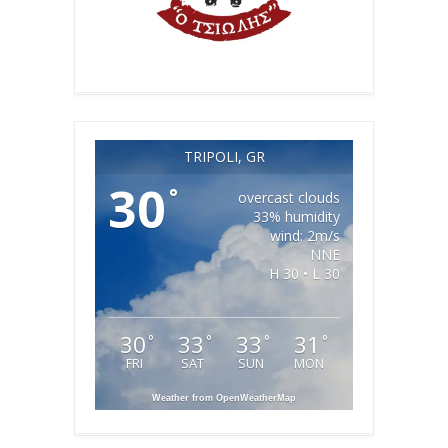
TRIPOLI, GR
30
°
overcast clouds
33% humidity
wind: 2m/s
NNE
H 30 • L 30
30
33
33
31
°
°
°
°
FRI
SAT
SUN
MON
Weather from OpenWeatherMap