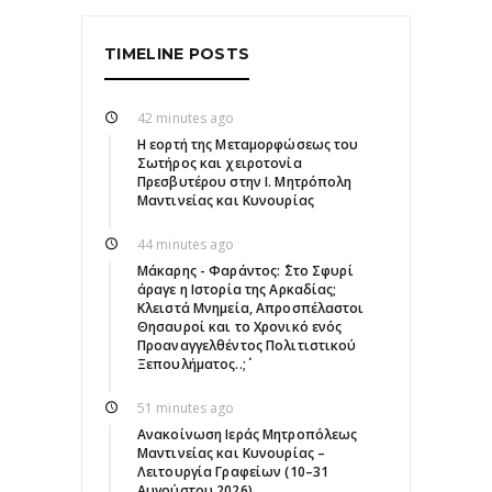
TIMELINE POSTS
42 minutes ago
Η εορτή της Μεταμορφώσεως του
Σωτήρος και χειροτονία
Πρεσβυτέρου στην Ι. Μητρόπολη
Μαντινείας και Κυνουρίας
44 minutes ago
Μάκαρης - Φαράντος: ΄΄Στο Σφυρί
άραγε η Ιστορία της Αρκαδίας;
Κλειστά Μνημεία, Απροσπέλαστοι
Θησαυροί και το Χρονικό ενός
Προαναγγελθέντος Πολιτιστικού
Ξεπουλήματος..;΄΄
51 minutes ago
Ανακοίνωση Ιεράς Μητροπόλεως
Μαντινείας και Κυνουρίας –
Λειτουργία Γραφείων (10–31
Αυγούστου 2026)