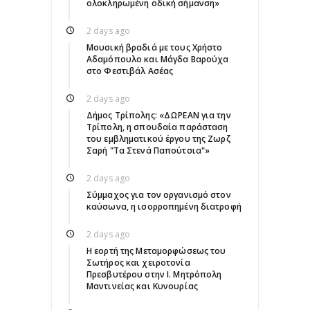
ολοκληρωμένη οδική σήμανση»
2 days ago
Μουσική βραδιά με τους Χρήστο
Αδαμόπουλο και Μάγδα Βαρούχα
στο Φεστιβάλ Ασέας
2 days ago
Δήμος Τρίπολης: «ΔΩΡΕΑΝ για την
Τρίπολη, η σπουδαία παράσταση
του εμβληματικού έργου της Ζωρζ
Σαρή "Τα Στενά Παπούτσια"»
2 days ago
Σύμμαχος για τον οργανισμό στον
καύσωνα, η ισορροπημένη διατροφή
2 days ago
Η εορτή της Μεταμορφώσεως του
Σωτήρος και χειροτονία
Πρεσβυτέρου στην Ι. Μητρόπολη
Μαντινείας και Κυνουρίας