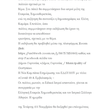
πολιτών σχετικά με το
θέμα. Στο πάνελ θα συμμετάσχουν δυο ιατροί μέλη της
Εταιρείας Χημειοθεραπείας,
ενώ τη συζήτηση θα συντονίζει η δημοσιογράφος κα. Ελένη
Καμάρα. Επιπλέον, όσοι
πολίτες συμμετάσχουν στην εκδήλωση θα έχουν τη
δυνατότητα να απευθύνουν
ερωτήσεις, σχετικές με το θέμα.
Η εκδήλωση θα προβληθεί μέσω της πλατφόρμας Zoom
(link:
https://us06web.zoom.us/j/86757115060) καθώς και
στην Facebook σελίδα του
Δήμου Γορτυνίας «Δήμος Γορτυνίας / Municipality of
Gortynia».
Η Νέα Καμπάνια Ενημέρωσης του ΕΔΔΥΠΠΥ με τίτλο:
«Covid-19 & Εμβολιασμός –
Οι πολίτες ρωτούν, οι Ειδικοί Ιατροί απαντούν», γίνεται σε
συνεργασία με την
Ελληνική Εταιρεία Χημειοθεραπείας και τον Ιατρικό Σύλλογο
Αθηνών. Η ημερίδα
της Τετάρτης 03 Νοεμβρίου θα διεξαχθεί για επιλεγμένους