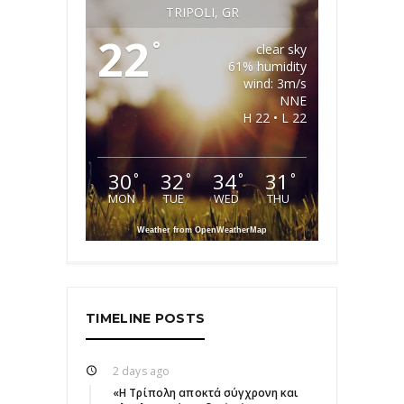
TRIPOLI, GR
22
°
clear sky
61% humidity
wind: 3m/s
NNE
H 22 • L 22
30
32
34
31
°
°
°
°
MON
TUE
WED
THU
Weather from OpenWeatherMap
TIMELINE POSTS
2 days ago
«Η Τρίπολη αποκτά σύγχρονη και