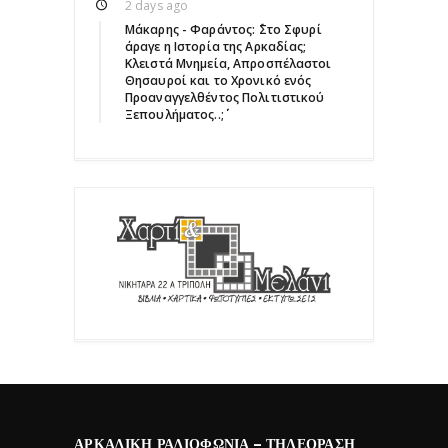
2 days ago
Μάκαρης - Φαράντος: ΄΄Στο Σφυρί
άραγε η Ιστορία της Αρκαδίας;
Κλειστά Μνημεία, Απροσπέλαστοι
Θησαυροί και το Χρονικό ενός
Προαναγγελθέντος Πολιτιστικού
Ξεπουλήματος..;΄΄
ΑΡΚΑΔΙΚΉ ΡΑΔΙΟΦΩΝΊΑ – ΤΗΛΕΌΡΑΣΗ