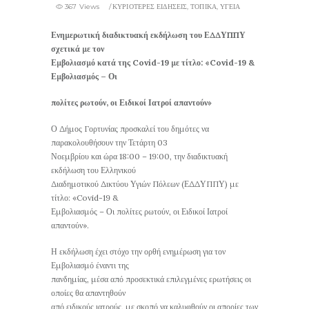
367 Views
ΚΥΡΙΟΤΕΡΕΣ ΕΙΔΗΣΕΙΣ
,
ΤΟΠΙΚΑ
,
ΥΓΕΙΑ
Ενημερωτική διαδικτυακή εκδήλωση του ΕΔΔΥΠΠΥ
σχετικά με τον
Εμβολιασμό κατά της Covid-19 με τίτλο: «Covid-19 &
Εμβολιασμός – Οι
πολίτες ρωτούν, οι Ειδικοί Ιατροί απαντούν»
Ο Δήμος Γορτυνίας προσκαλεί του δημότες να
παρακολουθήσουν την Τετάρτη 03
Νοεμβρίου και ώρα 18:00 – 19:00, την διαδικτυακή
εκδήλωση του Ελληνικού
Διαδημοτικού Δικτύου Υγιών Πόλεων (ΕΔΔΥΠΠΥ) με
τίτλο: «Covid-19 &
Εμβολιασμός – Οι πολίτες ρωτούν, οι Ειδικοί Ιατροί
απαντούν».
Η εκδήλωση έχει στόχο την ορθή ενημέρωση για τον
Εμβολιασμό έναντι της
πανδημίας, μέσα από προσεκτικά επιλεγμένες ερωτήσεις οι
οποίες θα απαντηθούν
από ειδικούς ιατρούς, με σκοπό να καλυφθούν οι απορίες των