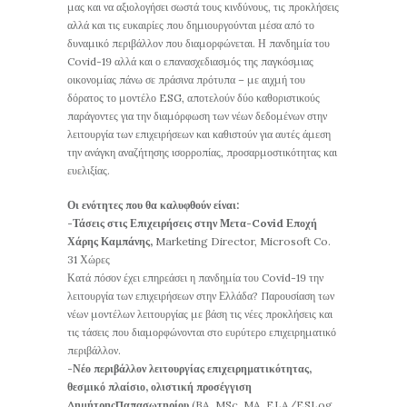
μας και να αξιολογήσει σωστά τους κινδύνους, τις προκλήσεις
αλλά και τις ευκαιρίες που δημιουργούνται μέσα από το
δυναμικό περιβάλλον που διαμορφώνεται. Η πανδημία του
Covid-19 αλλά και ο επανασχεδιασμός της παγκόσμιας
οικονομίας πάνω σε πράσινα πρότυπα – με αιχμή του
δόρατος το μοντέλο ESG, αποτελούν δύο καθοριστικούς
παράγοντες για την διαμόρφωση των νέων δεδομένων στην
λειτουργία των επιχειρήσεων και καθιστούν για αυτές άμεση
την ανάγκη αναζήτησης ισορροπίας, προσαρμοστικότητας και
ευελιξίας.
Οι ενότητες που θα καλυφθούν είναι:
-Τάσεις στις Επιχειρήσεις στην Μετα-Covid Εποχή
Χάρης Καμπάνης,
Marketing Director, Microsoft Co.
31 Χώρες
Κατά πόσον έχει επηρεάσει η πανδημία του Covid-19 την
λειτουργία των επιχειρήσεων στην Ελλάδα? Παρουσίαση των
νέων μοντέλων λειτουργίας με βάση τις νέες προκλήσεις και
τις τάσεις που διαμορφώνονται στο ευρύτερο επιχειρηματικό
περιβάλλον.
-Νέο περιβάλλον λειτουργίας επιχειρηματικότητας,
θεσμικό πλαίσιο, ολιστική προσέγγιση
ΔημήτρηςΠαπασωτηρίου
(BA, MSc, MA, ELA/ESLog,