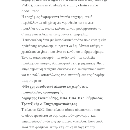
PhDc), business strategy & supply chain senior
consultant
Η εποχή μας διαμορφώνει ένα νέο επιχειρηματικό
περιβάλλον με οδηγό τη νέα νομοθεσία και τις νέες
προκλήσεις στις οποίες καλούνται να προσαρμοστούν τα
στελέχη και τελικά να πετύχουν οι επιχειρήσεις.
Η παρουσίαση δίνει με έναν ολιστικό τρόπο ποια είναι η νέα
πρόκλησης οργάνωσης, τι πρέπει να λαμβάνεται υπόψη, τι
χρειάζεται να γίνει, ποιο είναι το κενό που υπάρχει σήμερα.
Έννοιες όπως βιωσιμότητα, ανθεκτικότητα, ευελιξία,
προσαρμοστικότητα, συμμόρφωση, επιχειρηματική ηθική,
επιχειρηματική συνέχεια, διαφάνεια κ.α. ακούγονται ολοένα
και πιο πολύ, αποτελώντας προ-απαιτούμενο της ύπαρξης
μιας εταιρείας.
-Νέο χρηματοδοτικό πλαίσιο επιχειρήσεων,
προϋποθέσεις προσαρμογής
Δημήτρης Ευσταθιάδης, MBA, DBA, Bsc. Σύμβουλος
Τραπεζικής & Επιχειρηματικότητας
Τι είναι το ESG. Ποιοι είναι οι άξονες σύμφωνα με τους
οποίους χρειάζεται να συμπορευτούν οργανισμοί και
επιχειρήσεις στο νέο επιχειρηματικό γίγνεσθαι. Κατά πόσο
είναι συνυφασμένο με την κλιματική αλλαγή και την