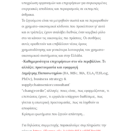
υποχρέωση οργανισμών και επιχειρήσεων για συγκεκριμένες
ενεργειακές αποδόσεις και περιορισμούς σε εκπομπές
άνθρακα.
Το ζητούμενο είναι να μετρηθούν σωστά και να περιορισθούν
οι χρηματο-οικονομικοί κίνδυνοι που προκύπτουν γι’ αυτό
και οι τράπεζες έχουν αναλάβει διεθνώς έναν κομβικό ρόλο
στο να κάνουν τις οικονομίες πιο πράσινες. Οι συνθήκες
αυτές οριοθετούν και επιβάλλουν νέους όρους
χρηματοδότησης και γενικότερα λειτουργίας του χρηματο-
οικονομικού συστήματος και στην Ελλάδα.
-Καθημερινότητα επιχειρήσεων στο νέο περιβάλλον. Τι
αλλάζει; προετοιμασία και εφαρμογή
Δημήτρης Παπασωτηρίου
(BA, MSc, MA, ELA/ESLog,
PhDc), business strategy &
supplychainseniorconsultant’
“changeordie’’, αλλαγές: ποιες είναι;, πως εφαρμόζονται;, τι
επιπτώσεις έχουν;, τι εργαλεία υπάρχουν διαθέσιμα;, πως
γίνεται η εσωτερική προετοιμασία;, πως να ληφθούν οι
αποφάσεις;
Kρίσιμα ερωτήματα που ζητούν απάντηση…
Για δηλώσεις συμμετοχής παρακαλούμε συμπληρώστε την
φόρμα:
https://forms.gle/sA86jvBFAoSR5RmH6