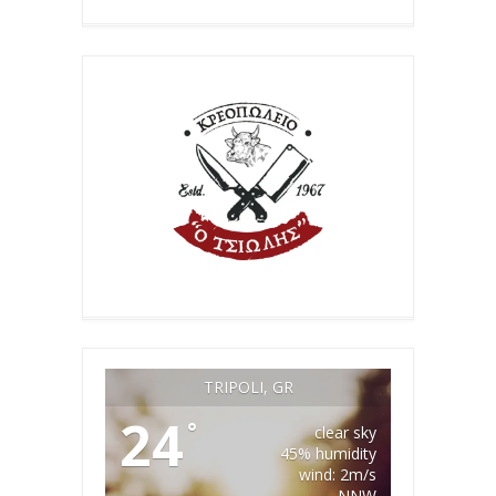
TRIPOLI, GR
24
°
clear sky
45% humidity
wind: 2m/s
NNW