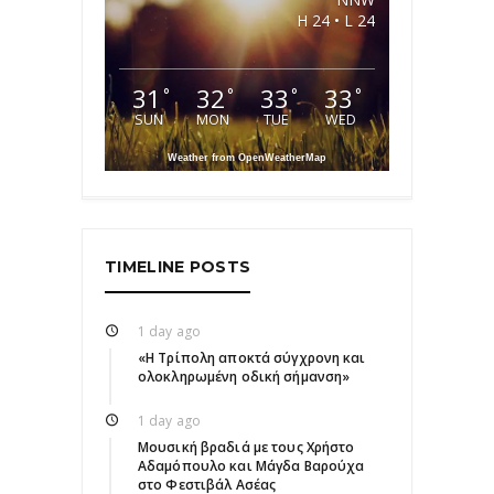
H 24 • L 24
31
32
33
33
°
°
°
°
SUN
MON
TUE
WED
Weather from OpenWeatherMap
TIMELINE POSTS
1 day ago
«Η Τρίπολη αποκτά σύγχρονη και
ολοκληρωμένη οδική σήμανση»
1 day ago
Μουσική βραδιά με τους Χρήστο
Αδαμόπουλο και Μάγδα Βαρούχα
στο Φεστιβάλ Ασέας