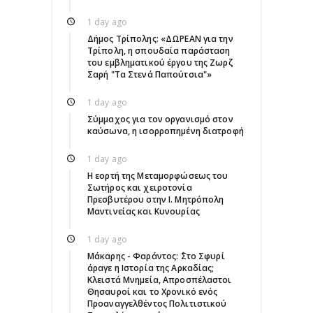
1 day ago
Δήμος Τρίπολης: «ΔΩΡΕΑΝ για την
Τρίπολη, η σπουδαία παράσταση
του εμβληματικού έργου της Ζωρζ
Σαρή "Τα Στενά Παπούτσια"»
1 day ago
Σύμμαχος για τον οργανισμό στον
καύσωνα, η ισορροπημένη διατροφή
1 day ago
Η εορτή της Μεταμορφώσεως του
Σωτήρος και χειροτονία
Πρεσβυτέρου στην Ι. Μητρόπολη
Μαντινείας και Κυνουρίας
1 day ago
Μάκαρης - Φαράντος: ΄΄Στο Σφυρί
άραγε η Ιστορία της Αρκαδίας;
Κλειστά Μνημεία, Απροσπέλαστοι
Θησαυροί και το Χρονικό ενός
Προαναγγελθέντος Πολιτιστικού