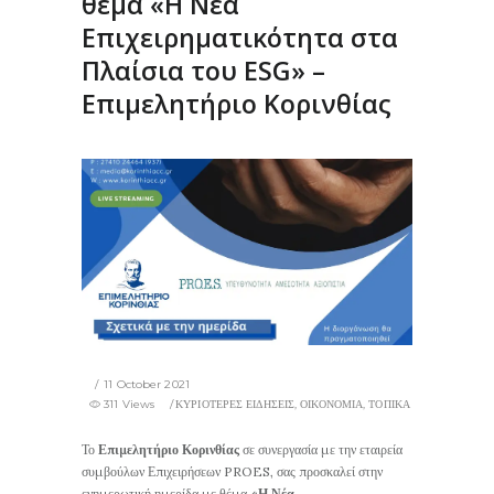
θέμα «Η Νέα
Επιχειρηματικότητα στα
Πλαίσια του ESG» –
Επιμελητήριο Κορινθίας
11 October 2021
311 Views
ΚΥΡΙΟΤΕΡΕΣ ΕΙΔΗΣΕΙΣ
,
ΟΙΚΟΝΟΜΙΑ
,
ΤΟΠΙΚΑ
Το
Επιμελητήριο Κορινθίας
σε συνεργασία με την εταιρεία
συμβούλων Επιχειρήσεων PROES, σας προσκαλεί στην
ενημερωτική ημερίδα με θέμα
«Η Νέα