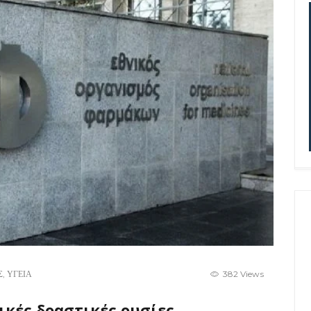
Σ
,
ΥΓΕΙΑ
382 Views
ικές δραστικές ουσίες