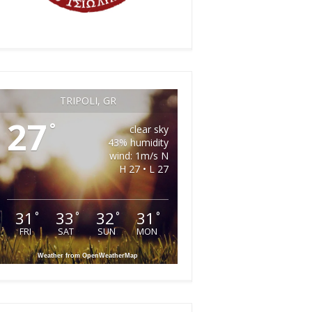
TRIPOLI, GR
27
°
clear sky
43% humidity
wind: 1m/s N
H 27 • L 27
31
33
32
31
°
°
°
°
FRI
SAT
SUN
MON
Weather from OpenWeatherMap