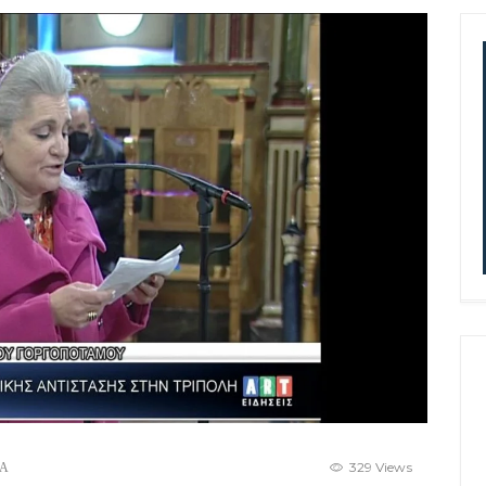
Α
329 Views