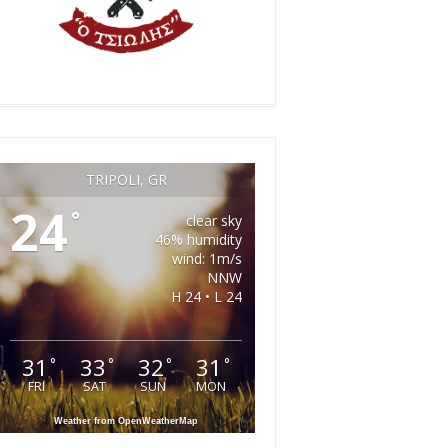
TRIPOLI, GR
24
°
clear sky
46% humidity
wind: 1m/s
NNW
H 24 • L 24
31
33
32
31
°
°
°
°
FRI
SAT
SUN
MON
Weather from OpenWeatherMap