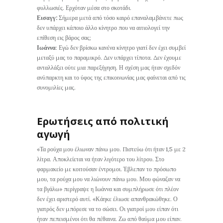
φυλλωσιές. Ερχόταν μέσα στο σκοτάδι.
Εισαγγ:
Σήμερα μετά από τόσο καιρό επαναλαμβάνετε πως
δεν υπάρχει κάποιο άλλο κίνητρο που να αιτιολογεί την
επίθεση εις βάρος σας;
Ιωάννα
: Εγώ δεν βρίσκω κανένα κίνητρο γιατί δεν έχει συμβεί
μεταξύ μας το παραμικρό. Δεν υπάρχει τίποτα. Δεν έχουμε
ανταλλάξει ούτε μια παρεξήγηση. Η σχέση μας ήταν σχεδόν
ανύπαρκτη και το ύφος της επικοινωνίας μας φαίνεται από τις
συνομιλίες μας.
Ερωτήσεις από πολιτική
αγωγή
«Τα ρούχα μου έλιωναν πάνω μου. Πιστεύω ότι ήταν 1,5 με 2
λίτρα. Αποκλείεται να ήταν λιγότερο του λίτρου. Στο
φαρμακείο με κοιτούσαν έντρομοι. Έβλεπαν το πρόσωπο
μου, τα ρούχα μου να λιώνουν πάνω μου. Μου φώναζαν να
τα βγάλω» περίγραψε η Ιωάννα και συμπλήρωσε ότι πλέον
δεν έχει αριστερό αυτί. «Κάηκε έλιωσε απανθρακώθηκε. Ο
γιατρός δεν μπόρεσε να το σώσει. Οι γιατροί μου είπαν ότι
ήταν πεπεισμένοι ότι θα πέθαινα. Ζω από θαύμα μου είπαν.