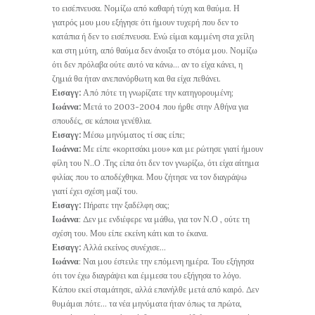
το εισέπνευσα. Νομίζω από καθαρή τύχη και θαύμα. Η
γιατρός μου μου εξήγησε ότι ήμουν τυχερή που δεν το
κατάπια ή δεν το εισέπνευσα. Ενώ είμαι καμμένη στα χείλη
και στη μύτη, από θαύμα δεν άνοιξα το στόμα μου. Νομίζω
ότι δεν πρόλαβα ούτε αυτό να κάνω… αν το είχα κάνει, η
ζημιά θα ήταν ανεπανόρθωτη και θα είχα πεθάνει.
Εισαγγ:
Από πότε τη γνωρίζατε την κατηγορουμένη;
Ιωάννα:
Μετά το 2003-2004 που ήρθε στην Αθήνα για
σπουδές, σε κάποια γενέθλια.
Εισαγγ:
Μέσω μηνύματος τί σας είπε;
Ιωάννα:
Με είπε «κοριτσάκι μου» και με ρώτησε γιατί ήμουν
φίλη του Ν..Ο .Της είπα ότι δεν τον γνωρίζω, ότι είχα αίτημα
φιλίας που το αποδέχθηκα. Μου ζήτησε να τον διαγράψω
γιατί έχει σχέση μαζί του.
Εισαγγ:
Πήρατε την ξαδέλφη σας;
Ιωάννα
: Δεν με ενδιέφερε να μάθω, για τον Ν.Ο , ούτε τη
σχέση του. Μου είπε εκείνη κάτι και το έκανα.
Εισαγγ:
Αλλά εκείνος συνέχισε…
Ιωάννα
: Ναι μου έστειλε την επόμενη ημέρα. Του εξήγησα
ότι τον έχω διαγράψει και έμμεσα του εξήγησα το λόγο.
Κάπου εκεί σταμάτησε, αλλά επανήλθε μετά από καιρό. Δεν
θυμάμαι πότε… τα νέα μηνύματα ήταν όπως τα πρώτα,