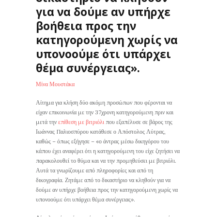
για να δούμε αν υπήρχε
βοήθεια προς την
κατηγορούμενη χωρίς να
υπονοούμε ότι υπάρχει
θέμα συνέργειας».
Μίνα Μουστάκα
Αίτημα για κλήση δύο ακόμη προσώπων που φέρονται να
είχαν επικοινωνία με την 37χρονη κατηγορούμενη πριν και
μετά την
επίθεση με βιτριόλι
που εξαπέλυσε σε βάρος της
Ιωάννας Παλιοσπύρου κατάθεσε ο Απόστολος Λύτρας,
καθώς – όπως εξήγησε – «ο άντρας μέσω δικηγόρου του
κάπου έχει αναφέρει ότι η κατηγορούμενη του είχε ζητήσει να
παρακολουθεί το θύμα και να την προμηθεύσει με βιτριόλι.
Αυτά τα γνωρίζουμε από πληροφορίες και από τη
δικογραφία. Ζητάμε από το δικαστήριο να κληθούν για να
δούμε αν υπήρχε βοήθεια προς την κατηγορούμενη χωρίς να
υπονοούμε ότι υπάρχει θέμα συνέργειας».