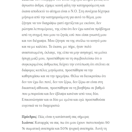
άγνωστο άνδρα, είχαμε κοινή φίλη την κατηγορούμενη και
έκανα αποδεκτό το αίτημα είναι ο Ν.Ο. Στη συνέχεια δέχτηκα
μήνυμα από την κατηγορούμενη για αυτό το θέμα, μου
ζήτησε να τον διαγράψω γιατί σχετίζεται με εκείνον, δεν
ρώτησα λεπτομέρειες, της είπα ότι δεν έχω κανένα πρόβλημα
από τη στιγμή που μου το ζητάς εσύ που είσαι γνωστή μου
και τον διέγραψα. Μου ζήτησε να της στείλω το κινητό μου
και να με καλέσει. Το έκανα, με πήρε, ήταν πολύ
αναστατωμένη, έκλαιγε, της είπα να μην ανησυχεί, να μείνει
ήσυχη μαζί μου, προσπάθησα να τη συμβουλεύσω ότι ο
συγκεκριμένος άνθρωπος δείχνει την εντύπωση ότι στέλνει σε
διάφορες κοπέλες μηνύματα, προσπάθησα να την
καθησυχάσω και να την ηρεμήσω. Θέλω να διευκρινίσω ότι
δεν τον έχω δει ποτέ, δεν τον ξέρω, δεν ξέρω αν είναι στη
δικαστική αίθουσα, προσπάθησα να τη βοηθήσω σε βαθμό
που μπορούσα και δεν έβλαψα κανέναν από τους δύο.
Επικοινώνησαν και οι δύο με εμένα και εγώ προσπαθούσα
ευγενικά να το διαχειριστώ
Πρόεδρος:
Πώς είναι η κατάστασή σας σήμερα;
Ιωάννα:
Καταρχάς να σας πω ότι μου έχουν πιστοποιήσει 90
% σωματική αναπηρία και 50% ψυχική αναπηρία. Αυτή τη