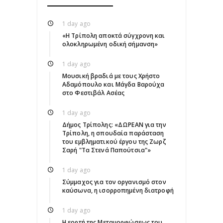
1 day ago
«Η Τρίπολη αποκτά σύγχρονη και
ολοκληρωμένη οδική σήμανση»
1 day ago
Μουσική βραδιά με τους Χρήστο
Αδαμόπουλο και Μάγδα Βαρούχα
στο Φεστιβάλ Ασέας
1 day ago
Δήμος Τρίπολης: «ΔΩΡΕΑΝ για την
Τρίπολη, η σπουδαία παράσταση
του εμβληματικού έργου της Ζωρζ
Σαρή "Τα Στενά Παπούτσια"»
1 day ago
Σύμμαχος για τον οργανισμό στον
καύσωνα, η ισορροπημένη διατροφή
1 day ago
Η εορτή της Μεταμορφώσεως του