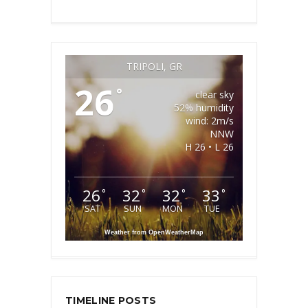
TRIPOLI, GR
26
°
clear sky
52% humidity
wind: 2m/s
NNW
H 26 • L 26
26
32
32
33
°
°
°
°
SAT
SUN
MON
TUE
Weather from OpenWeatherMap
TIMELINE POSTS