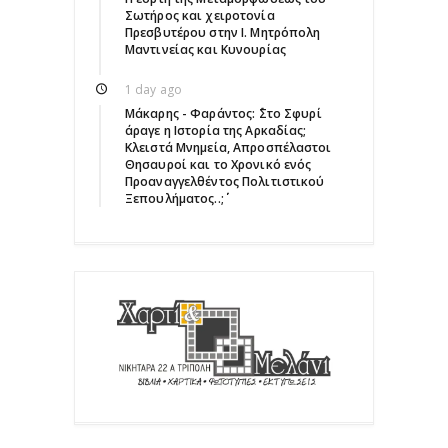
Σωτήρος και χειροτονία
Πρεσβυτέρου στην Ι. Μητρόπολη
Μαντινείας και Κυνουρίας
1 day ago
Μάκαρης - Φαράντος: ΄΄Στο Σφυρί
άραγε η Ιστορία της Αρκαδίας;
Κλειστά Μνημεία, Απροσπέλαστοι
Θησαυροί και το Χρονικό ενός
Προαναγγελθέντος Πολιτιστικού
Ξεπουλήματος..;΄΄