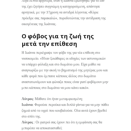
Λίγα λεπτά αργότερα, όταν η Ιωάννα ερωτήθηκε για το εάν
της έχει ζητήσει συγγνώμη η κατηγορούμενη, απάντησε
αρνητικά, με την 37χρονη να αντιδρά λέγοντας «Κύριε
πρόεδρε σας παρακαλώ», πυροδοτώντας την αντίδραση της
οικογένειας της Ιωάννας.
Ο φόβος για τη ζωή της
μετά την επίθεση
Η Ιωάννα περιέγραψε τον φόβο της για νέα επίθεση στο
νοσοκομείο. «Ήταν ξεκάθαρες οι οδηγίες των αστυνομικών
να υπάρχει φύλαξη και στο δωμάτιο μου. Είχα μάθει να
αναγνωρίζω με την ακοή το βηματισμό της μητέρας μου και
κάθε φορά που έμπαινε κάποιος άλλος στο δωμάτιο
αναστατωνόμουν και φώναζα ποιος είναι γιατί φοβόμουν μην
μπει κάποιος στο δωμάτιο να μου κάνει κακό».
Λύτρας
: Μάθατε ότι ήταν μεταμφιεσμένη;
Ιωάννα
: Φορούσε περούκα και διπλά γάντια για να μην πάθει
ζημιά από το υγρό που κουβαλούσε. Ολα αυτά έχουν βρεθεί
στο σπίτι της.
Λύτρας
: Οι γιατροί σας έχουν πει ότι η εμφάνιση σας θα
μπορέσει να αποκατασταθεί;