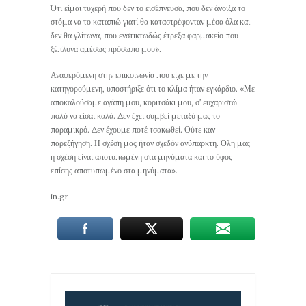
Ότι είμαι τυχερή που δεν το εισέπνευσα, που δεν άνοιξα το
στόμα να το καταπιώ γιατί θα καταστρέφονταν μέσα όλα και
δεν θα γλίτωνα, που ενστικτωδώς έτρεξα φαρμακείο που
ξέπλυνα αμέσως πρόσωπο μου».
Αναφερόμενη στην επικοινωνία που είχε με την
κατηγορούμενη, υποστήριξε ότι το κλίμα ήταν εγκάρδιο. «Με
αποκαλούσαμε αγάπη μου, κοριτσάκι μου, σ’ ευχαριστώ
πολύ να είσαι καλά. Δεν έχει συμβεί μεταξύ μας το
παραμικρό. Δεν έχουμε ποτέ τσακωθεί. Ούτε καν
παρεξήγηση. Η σχέση μας ήταν σχεδόν ανύπαρκτη. Όλη μας
η σχέση είναι αποτυπωμένη στα μηνύματα και το ύφος
επίσης αποτυπωμένο στα μηνύματα».
in.gr