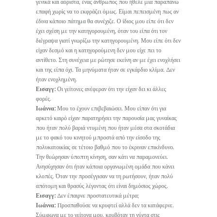
γενικά και αόριστα, ένας άνθρωπος που ήθελε μια παραπάνω
επαφή χωρίς να το εκφράζει όμως. Είμαι πεπεισμένη πως αν
έδινα κάποιο πάτημα θα συνέχιζε. Ο ίδιος μου είπε ότι δεν
έχει σχέση με την κατηγορουμένη, όταν του είπα ότι τον
διέγραψα γιατί γνωρίζω την κατηγορουμένη. Μου είπε ότι δεν
είχαν δεσμό και η κατηγορούμενη δεν μου είχε πει το
αντίθετο. Στη συνέχεια με ρώτησε εκείνη αν με έχει ενοχλήσει
και της είπα όχι. Τα μηνύματα ήταν σε εγκάρδιο κλίμα. Δεν
ήταν ενοχλημένη.
Εισαγγ:
Οι γείτονες ανέφεραν ότι την είχαν δει κι άλλες
φορές.
Ιωάννα:
Μου το έχουν επιβεβαιώσει. Μου είπαν ότι για
αρκετό καιρό είχαν παρατηρήσει την παρουσία μας γυναίκας
που ήταν πολύ βαριά ντυμένη που ήταν μέσα στα σκοτάδια
με το φακό του κινητού μπροστά από την είσοδο της
πολυκατοικίας σε τέτοιο βαθμό που το έκριναν επικίνδυνο.
Την θεώρησαν ύποπτη κίνηση, σαν κάτι να παραμονεύει.
Ανησύχησαν ότι ήταν κάποια οργανωμένη ομάδα που κάνει
κλοπές. Όταν την προσέγγισαν να τη ρωτήσουν, ήταν πολύ
απότομη και θρασύς λέγοντας ότι είναι δημόσιος χώρος.
Εισαγγ:
Δεν έπαιρνε προστατευτικά μέτρα;
Ιωάννα:
Προσπαθούσε να κρυφτεί αλλά δεν τα κατάφερνε.
Σύμφωνα με το γείτονα μου, κρυβόταν τη νύχτα στις