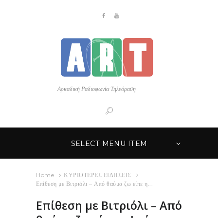
Αρκαδική Ραδιοφωνία Τηλεόραση
SELECT MENU ITEM
Home
ΚΥΡΙΟΤΕΡΕΣ ΕΙΔΗΣΕΙΣ
Επίθεση με Βιτριόλι – Από θαύμα ζω είπε η...
Επίθεση με Βιτριόλι – Από