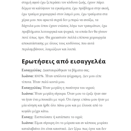
στιγμή αφού έχω ξεπεράσει τον κίνδυνο ζωής, έχουν πάρει
δέρμα να καλύψουν τα εγκαύματα, έχω πρόβλημα στην ακοή,
έχω τραύμα χειρουργικό στον λαιμό μου, έχω τραύματα στα
χέρια μου που αρκετά συχνά δεν μπορώ να ανοίξω, τα
δάχτυλα μου όπου έχουν ενώσεις λόγω των τραυμάτων, έχω
προβλήματα λειτουργικά και ψυχικά, τα οποία δεν θα γίνουν
ποτέ όπως πριν. Θα χρειαστούν πολλά επίπονα χειρουργεία
αποκατάστασης με όλους τους κινδύνους που αυτά
περιλαμβάνουν, λοιμώξεων και λοιπά.
Ερωτήσεις από εισαγγελέα
Εισαγγελέας
: Διασταυρώθηκαν τα βήματα σας;
Ιωάννα:
100%. Ήταν απόλυτα ψύχραιμη. Δεν μου είπε
τίποτα. Ήταν πολύ κοντά μου.
Εισαγγελέας:
Ήταν μεγάλη η ποσότητα του υγρού;
Ιωάννα:
Ήταν μεγάλη σίγουρα. Όταν μου το έριξε ήταν σαν
να ήταν ένα μπουκάλι με νερό. Ότι έφυγε επάνω μου ήταν με
μία κίνηση και ήρθε όλο πάνω μου και με έλουσε από το
κεφάλι μέχρι κάτω.
Εισαγγ
: Εισπνεύσατε ή κατάπιατε το υγρό;
Ιωάννα:
Είμαι σίγουρη ότι το μύρισα και αν κάποιος μυρίσει
καταλαβαίνει ότι είναι καυστικό. Δεν ξέρω πως έγινε και δεν