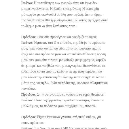
Ιωάννα
: Η τοποθέτηση των γιατρών είναι ότι έγινε δεν
μπορεί να ξεγίνεται. Η βλάβη είναι μόνιμη. Η αναπηρία
μόνιμη θα με ακολουθεί σε όλη μου τη ζωή. Δεν υπάρχει
τρόπος να επανέλθει η φυσιογνωμία μου όπως τη ήξερα, ούτε
το δέρμα μου να είναι ξανά όπως πριν…
Πρόεδρος
: Πώς σας προσέγγισε και σας έριξε το υγρό;
Ιωάννα
: Ήμασταν στο ίδιο επίπεδο, σημάδεψε το πρόσωπο
μου, ήταν τόσο κοντά που είδα μόνο το πρόσωπο της. Το
έριξε όλο στο πρόσωπο μου και κατευθείαν θόλωσε η όραση
μου. Δεν μου είπε τίποτα, με κοίταξε με ψυχραιμία, νομίζω
ότι μπορεί και να ήθελε να την αναγνωρίσω, διακινδύνευε να
έρθει τόσο κοντά μου με κίνδυνο να την αναγνωρίσω, που
μου έδωσε την εντύπωση ότι είχε την ικανοποίηση να δω τα
μάτια της, να τη δω. Είδα τα πόδια της, φορούσε αθλητικά και
παντελόνι.
Πρόεδρος
: Στην αστυνομία περιγράψατε το υγρό, θυμάστε;
Ιωάννα
: Ήταν παχύρρευστο, τεράστια ποσότητα, έπιανε τα
μαλλιά μου, το πρόσωπο μου, τα χέρια μου, παντού.
Πρόεδρος
: Είχατε ένα κοινό γνωστό, ανδρικού φύλου, για
ποιον πρόκειται;
Ιωάννα:
Τον Νοέμβριο του 2018 δέχτηκα αίτημα φιλίας από