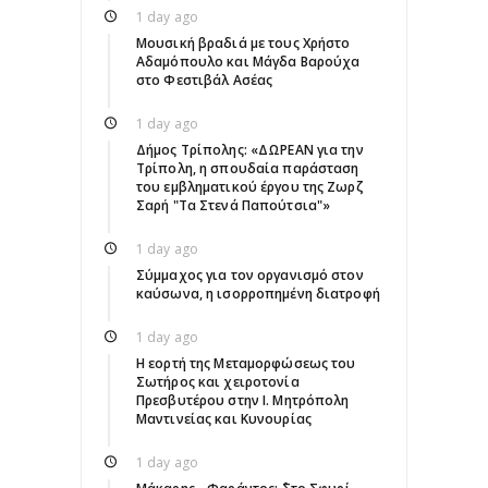
1 day ago
Μουσική βραδιά με τους Χρήστο
Αδαμόπουλο και Μάγδα Βαρούχα
στο Φεστιβάλ Ασέας
1 day ago
Δήμος Τρίπολης: «ΔΩΡΕΑΝ για την
Τρίπολη, η σπουδαία παράσταση
του εμβληματικού έργου της Ζωρζ
Σαρή "Τα Στενά Παπούτσια"»
1 day ago
Σύμμαχος για τον οργανισμό στον
καύσωνα, η ισορροπημένη διατροφή
1 day ago
Η εορτή της Μεταμορφώσεως του
Σωτήρος και χειροτονία
Πρεσβυτέρου στην Ι. Μητρόπολη
Μαντινείας και Κυνουρίας
1 day ago