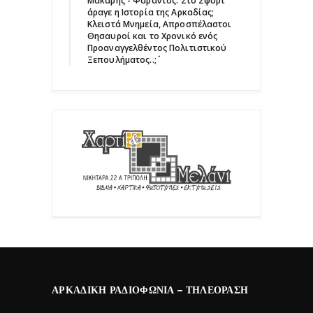
Μάκαρης - Φαράντος: ΄΄Στο Σφυρί
άραγε η Ιστορία της Αρκαδίας;
Κλειστά Μνημεία, Απροσπέλαστοι
Θησαυροί και το Χρονικό ενός
Προαναγγελθέντος Πολιτιστικού
Ξεπουλήματος..;΄΄
ΑΡΚΑΔΙΚΉ ΡΑΔΙΟΦΩΝΊΑ – ΤΗΛΕΌΡΑΣΗ