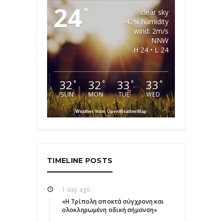
24
°
clear sky
42% humidity
wind: 2m/s
NNW
H 24 • L 24
32
32
33
33
°
°
°
°
SUN
MON
TUE
WED
Weather from OpenWeatherMap
TIMELINE POSTS
1 day ago
«Η Τρίπολη αποκτά σύγχρονη και
ολοκληρωμένη οδική σήμανση»