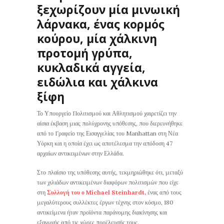
ξεχωρίζουν μία μινωική
λάρνακα, ένας κορμός
κούρου, μία χάλκινη
προτομή γρύπα,
κυκλαδικά αγγεία,
ειδώλια και χάλκινα
ξίφη
Το Υπουργείο Πολιτισμού και Αθλητισμού χαιρετίζει την
αίσια έκβαση μιας πολύχρονης υπόθεσης, που διερευνήθηκε
από το Γραφείο της Εισαγγελίας του Manhattan στη Νέα
Υόρκη και η οποία έχει ως αποτέλεσμα την απόδοση 47
αρχαίων αντικειμένων στην Ελλάδα.
Στο πλαίσιο της υπόθεσης αυτής, τεκμηριώθηκε ότι, μεταξύ
των χιλιάδων αντικειμένων διαφόρων πολιτισμών που είχε
στη
Συλλογή του ο Michael Steinhardt,
ένας από τους
μεγαλύτερους συλλέκτες έργων τέχνης στον κόσμο, 180
αντικείμενα ήταν προϊόντα παράνομης διακίνησης και
εξαγωγής από τις χώρες προέλευσής τους.