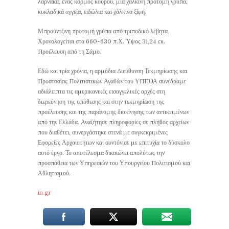
λάρνακα, ένας κορμός κούρου, μία χάλκινη προτομή γρύπα,
κυκλαδικά αγγεία, ειδώλια και χάλκινα ξίφη.
Μπρούντζινη προτομή γρύπα από τριποδικό λέβητα.
Χρονολογείται στα 660-630 π.Χ. Ύψος 31,24 εκ.
Προέλευση από τη Σάμο.
Εδώ και τρία χρόνια, η αρμόδια Διεύθυνση Τεκμηρίωσης και
Προστασίας Πολιτιστικών Αγαθών του ΥΠΠΟΑ συνέδραμε
αδιάλειπτα τις αμερικανικές εισαγγελικές αρχές στη
διερεύνηση της υπόθεσης και στην τεκμηρίωση της
προέλευσης και της παράνομης διακίνησης των αντικειμένων
από την Ελλάδα. Αναζήτησε πληροφορίες σε πλήθος αρχείων
που διαθέτει, συνεργάστηκε στενά με συγκεκριμένες
Εφορείες Αρχαιοτήτων και συντόνισε με επιτυχία το δύσκολο
αυτό έργο. Το αποτέλεσμα δικαιώνει απολύτως την
προσπάθεια των Υπηρεσιών του Υπουργείου Πολιτισμού και
Αθλητισμού.
in.gr