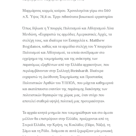
Μαρμάρινος κορμός κούρου. Χρονολογείται γύρω στο 560
π.Χ. Ύψος 78,8 εκ. Έργο πιθανότατα βοιωτικού εργαστηρίου
Όπως δήλωσε η Υπουργός Πολιτισμού και Αθλητισμού Λίνα
Μενδώνη, «Ευχαριστώ τις αρμόδιες Αμερικανικές Αρχές, τα
στελέχη τους, και ιδιαίτερα τον Εισαγγελέα κ. Matthew
Bogdanos, καθώς και τα αρμόδια στελέχη του Υπουργείου
Πολιτισμού και Αθλητισμού, τα οποία συνέδραμαν στο
εγχείρημα της τεκμηρίωσης και της ανάκτησης των
παρανόμως εξαχθέντων από την Ελλάδα αρχαιοτήτων, που
περιλαμβάνονταν στην Συλλογή Steinhardt. Ιδιαίτερα
ευχαριστώ τη Διεύθυνση Τεκμηρίωσης και Προστασίας
Πολιτιστικών Αγαθών του ΥΠΠΟΑ, που μάχεται καθημερινά
και ακατάπαυστα εναντίον της παράνομης διακίνησης των
πολιτιστικών θησαυρών της χώρας μας, έναν στόχο που
αποτελεί σταθερά υψηλή πολιτική μας προτεραιότητα».
Τα αρχαία κινητά μνημεία που τεκμηριώθηκαν και στο άμεσο
μέλλον θα επιστρέψουν στην Ελλάδα, προέρχονται από τη
Στερεά Ελλάδα, την Κρήτη, τις Κυκλάδες (Πάρο, Νάξο), τη
Σάμο και τη Ρόδο. Ανάμεσα σε αυτά ξεχωρίζουν μία μινωική