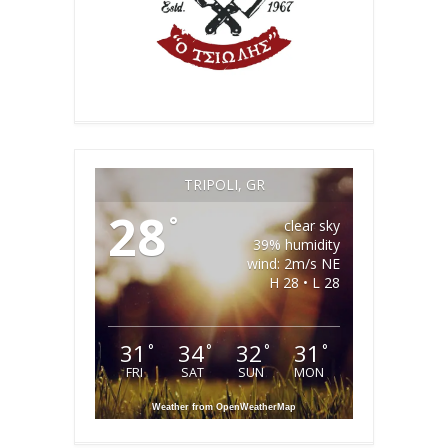
TRIPOLI, GR
28
°
clear sky
39% humidity
wind: 2m/s NE
H 28 • L 28
31
34
32
31
°
°
°
°
FRI
SAT
SUN
MON
Weather from OpenWeatherMap