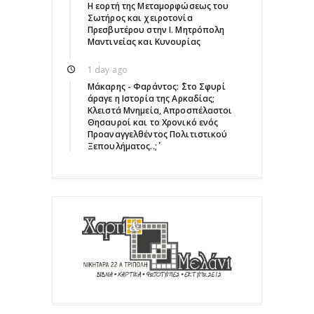
Η εορτή της Μεταμορφώσεως του
Σωτήρος και χειροτονία
Πρεσβυτέρου στην Ι. Μητρόπολη
Μαντινείας και Κυνουρίας
1 day ago
Μάκαρης - Φαράντος: ΄΄Στο Σφυρί
άραγε η Ιστορία της Αρκαδίας;
Κλειστά Μνημεία, Απροσπέλαστοι
Θησαυροί και το Χρονικό ενός
Προαναγγελθέντος Πολιτιστικού
Ξεπουλήματος..;΄΄