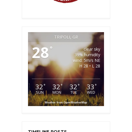
TRIPOLI, GR
28
°
clear sky
39% humidity
wind: 5m/s NE
H 28 • L 28
32
32
32
33
°
°
°
°
SUN
MON
TUE
WED
Weather from OpenWeatherMap
TIMELINE POSTS