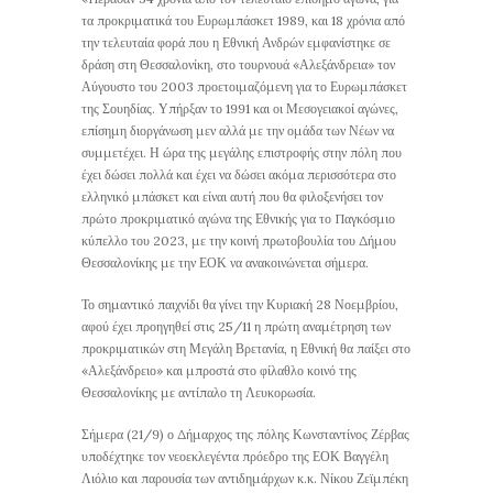
τα προκριματικά του Ευρωμπάσκετ 1989, και 18 χρόνια από
την τελευταία φορά που η Εθνική Ανδρών εμφανίστηκε σε
δράση στη Θεσσαλονίκη, στο τουρνουά «Αλεξάνδρεια» τον
Αύγουστο του 2003 προετοιμαζόμενη για το Ευρωμπάσκετ
της Σουηδίας. Υπήρξαν το 1991 και οι Μεσογειακοί αγώνες,
επίσημη διοργάνωση μεν αλλά με την ομάδα των Νέων να
συμμετέχει. Η ώρα της μεγάλης επιστροφής στην πόλη που
έχει δώσει πολλά και έχει να δώσει ακόμα περισσότερα στο
ελληνικό μπάσκετ και είναι αυτή που θα φιλοξενήσει τον
πρώτο προκριματικό αγώνα της Εθνικής για το Παγκόσμιο
κύπελλο του 2023, με την κοινή πρωτοβουλία του Δήμου
Θεσσαλονίκης με την ΕΟΚ να ανακοινώνεται σήμερα.
Το σημαντικό παιχνίδι θα γίνει την Κυριακή 28 Νοεμβρίου,
αφού έχει προηγηθεί στις 25/11 η πρώτη αναμέτρηση των
προκριματικών στη Μεγάλη Βρετανία, η Εθνική θα παίξει στο
«Αλεξάνδρειο» και μπροστά στο φίλαθλο κοινό της
Θεσσαλονίκης με αντίπαλο τη Λευκορωσία.
Σήμερα (21/9) ο Δήμαρχος της πόλης Κωνσταντίνος Ζέρβας
υποδέχτηκε τον νεοεκλεγέντα πρόεδρο της ΕΟΚ Βαγγέλη
Λιόλιο και παρουσία των αντιδημάρχων κ.κ. Νίκου Ζεϊμπέκη