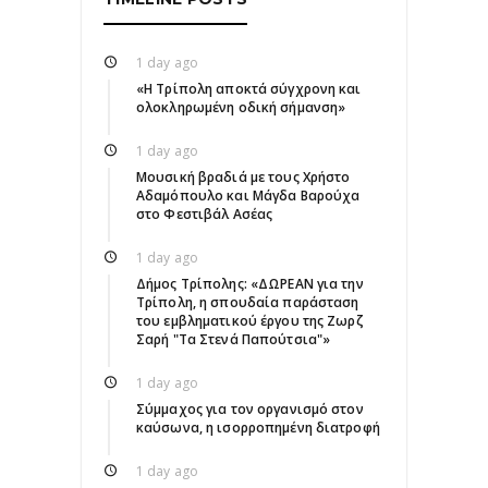
1 day ago
«Η Τρίπολη αποκτά σύγχρονη και
ολοκληρωμένη οδική σήμανση»
1 day ago
Μουσική βραδιά με τους Χρήστο
Αδαμόπουλο και Μάγδα Βαρούχα
στο Φεστιβάλ Ασέας
1 day ago
Δήμος Τρίπολης: «ΔΩΡΕΑΝ για την
Τρίπολη, η σπουδαία παράσταση
του εμβληματικού έργου της Ζωρζ
Σαρή "Τα Στενά Παπούτσια"»
1 day ago
Σύμμαχος για τον οργανισμό στον
καύσωνα, η ισορροπημένη διατροφή
1 day ago