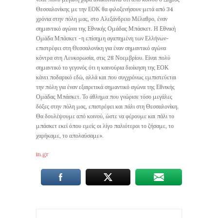
Θεσσαλονίκης με την ΕΟΚ θα φιλοξενήσουν μετά από 34
χρόνια στην πόλη μας, στο Αλεξάνδρειο Μέλαθρο, έναν
σημαντικό αγώνα της Εθνικής Ομάδας Μπάσκετ. Η Εθνική
Ομάδα Μπάσκετ -η επίσημη αγαπημένη των Ελλήνων-
επιστρέφει στη Θεσσαλονίκη για έναν σημαντικό αγώνα
κόντρα στη Λευκορωσία, στις 28 Νοεμβρίου. Είναι πολύ
σημαντικό το γεγονός ότι η καινούρια διοίκηση της ΕΟΚ
κάνει ποδαρικό εδώ, αλλά και που συγχρόνως εμπιστεύεται
την πόλη για έναν εξαιρετικά σημαντικό αγώνα της Εθνικής
Ομάδας Μπάσκετ. Το άθλημα που γνώρισε τόσο μεγάλες
δόξες στην πόλη μας, επιστρέφει και πάλι στη Θεσσαλονίκη.
Θα δουλέψουμε από κοινού, ώστε να φέρουμε και πάλι το
μπάσκετ εκεί όπου εμείς οι λίγο παλιότεροι το ζήσαμε, το
χαρήκαμε, το απολαύσαμε».
in.gr