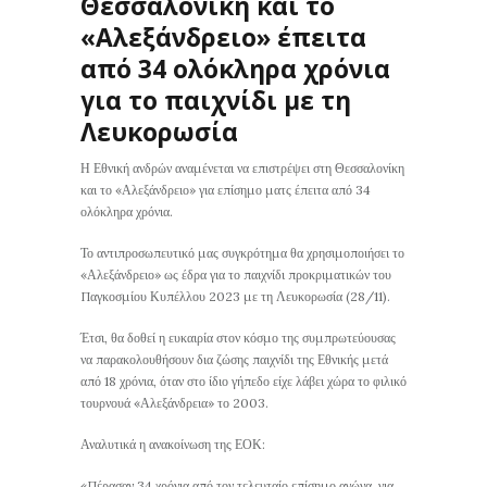
Θεσσαλονική και το
«Αλεξάνδρειο» έπειτα
από 34 ολόκληρα χρόνια
για το παιχνίδι με τη
Λευκορωσία
Η Εθνική ανδρών αναμένεται να επιστρέψει στη Θεσσαλονίκη
και το «Αλεξάνδρειο» για επίσημο ματς έπειτα από 34
ολόκληρα χρόνια.
Το αντιπροσωπευτικό μας συγκρότημα θα χρησιμοποιήσει το
«Αλεξάνδρειο» ως έδρα για το παιχνίδι προκριματικών του
Παγκοσμίου Κυπέλλου 2023 με τη Λευκορωσία (28/11).
Έτσι, θα δοθεί η ευκαιρία στον κόσμο της συμπρωτεύουσας
να παρακολουθήσουν δια ζώσης παιχνίδι της Εθνικής μετά
από 18 χρόνια, όταν στο ίδιο γήπεδο είχε λάβει χώρα το φιλικό
τουρνουά «Αλεξάνδρεια» το 2003.
Αναλυτικά η ανακοίνωση της ΕΟΚ:
«Πέρασαν 34 χρόνια από τον τελευταίο επίσημο αγώνα, για