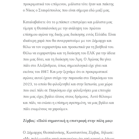
προκριματικά του επόμενου, μάλιστα τότε ήταν και παίκτης
ο Νίκος ο Σταυρόπουλος που είναι σήμερα εδώ μαζί μας.
Καταλαβαίνετε ότι το μπάσκετ επιστρέφει και μάλιστα μας
τίμησε η Θεσσαλονίκη με την ανάληψη του πρώτου
επίσημου αγώνα της δικής μας διοίκησης εντός Ελλάδα. Είναι
ιδιαίτερη χαρά που θα συνεργαστούμε με τον Δήμαρχο και
θέλω να τον ευχαριστήσω και προσωπικά για τη βοήθειά του.
Θέλω να ευχαριστήσω και τη διοίκηση του ΕΑΚ για την άδεια
που μας δίνει, και τη διοίκηση του Άρη. Ο Αγώνας θα γίνει
πάλι στο Αλεξάνδρειο, όπως σημειολογικά είχε γίνει και
εκείνος του 1987. Και μην ξεχνάμε ότι οι προκριματικοί
αγώνες αυτοί έχουν στόχο την παρουσία στο Παγκόσμιο του
2023, το οποίο θα φιλοξενηθεί και στην Ιαπωνία, μια χώρα
που εκεί πάλι σε Παγκόσμιο είχε φιλοξενήσει μια επιτυχία
που μας είχες βγάλει όλους στους δρόμους. Αυτό θέλουμε
και πάλι, να ενώσει η επίσημη αγαπημένη, να μας βγάλει και
πάλι ενωμένους να χαρούμε».
Ζέρβας: «Πολύ σημαντική η επιστροφή στην πόλη μας»
Ο Δήμαρχος Θεσσαλονίκης, Κωνσταντίνος Ζέρβας, δήλωσε:
«Με πολύ μεγάλη χαρά ανακοινώνω ότι από κοινού ο Δήμος