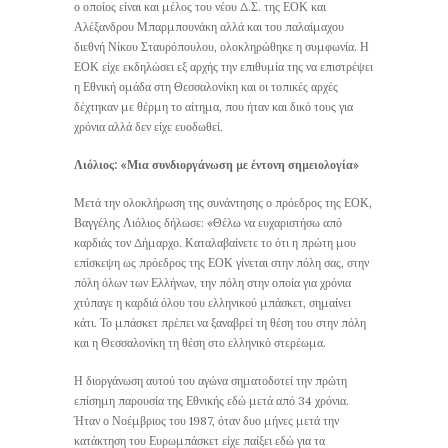
ο οποίος είναι και μέλος του νέου Δ.Σ. της ΕΟΚ και
Αλέξανδρου Μπαρμπουνάκη αλλά και του παλαίμαχου
διεθνή Νίκου Σταυρόπουλου, ολοκληρώθηκε η συμφωνία. Η
ΕΟΚ είχε εκδηλώσει εξ αρχής την επιθυμία της να επιστρέψει
η Εθνική ομάδα στη Θεσσαλονίκη και οι τοπικές αρχές
δέχτηκαν με θέρμη το αίτημα, που ήταν και δικό τους για
χρόνια αλλά δεν είχε ευοδωθεί.
Λιόλιος: «Μια συνδιοργάνωση με έντονη σημειολογία»
Μετά την ολοκλήρωση της συνάντησης ο πρόεδρος της ΕΟΚ,
Βαγγέλης Λιόλιος δήλωσε: «Θέλω να ευχαριστήσω από
καρδιάς τον Δήμαρχο. Καταλαβαίνετε το ότι η πρώτη μου
επίσκεψη ως πρόεδρος της ΕΟΚ γίνεται στην πόλη σας, στην
πόλη όλων των Ελλήνων, την πόλη στην οποία για χρόνια
χτύπαγε η καρδιά όλου του ελληνικού μπάσκετ, σημαίνει
κάτι. Το μπάσκετ πρέπει να ξαναβρεί τη θέση του στην πόλη
και η Θεσσαλονίκη τη θέση στο ελληνικό στερέωμα.
Η διοργάνωση αυτού του αγώνα σηματοδοτεί την πρώτη
επίσημη παρουσία της Εθνικής εδώ μετά από 34 χρόνια.
Ήταν ο Νοέμβριος του 1987, όταν δυο μήνες μετά την
κατάκτηση του Ευρωμπάσκετ είχε παίξει εδώ για τα