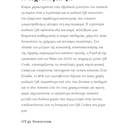
Καίριο χαρακτηριστικό ενός υβριδικού μοντέλου του λιανικού
εμπορίου είναι η τεχνολογία και οι κωδικοί QR αποτελούν
ένα εξαιρετικό παράδειγμα καινοτομίας που υποκινεί
μακροπρόθεσμες αλλαγές στη συμπεριφορά. Η τεχνολογία
κωδικών QR υφίσταται εδώ και καιρό, αλλά βίωσε μια
θεαματική αναθέρμανση εν καιρώ πανδημίας, χάρη στο πόσο
διευκολύνει τις γρήγορες και ανέπαφες συναλλαγές. Στο
πλαίσιο των μέτρων της κοινωνικής αποστασιοποίησης και
της τήρησης συγκεκριμένων κανόνων υγιεινής, η PayPal είχε
εγκαινιάσει από τον Μάιο του 2020 τις πληρωμές μέσω QR
Code, υποστηρίζοντας τις συναλλαγές χωρίς καμία φυσική
επαφή και ενισχύοντας ταυτόχρονα την τοπική κοινωνία. Στην
Ελλάδα, το 18% των ερωτηθέντων δήλωσε ότι έκανε χρήση
κωδικών QR περισσότερο από τότε που ξέσπασε η πανδημία
και το ίδιο ποσοστό είπε ότι τους χρησιμοποίησε για πρώτη
φορά, σημειώνοντας το υψηλότερο αντίστοιχο ποσοστό
μεταξύ των δώδεκα χωρών που συμμετείχαν στην έρευνα,
υποδεικνύοντας έτσι τη δυναμική των QR Codes στη χώρα
μας.
OT.gr Newsroom