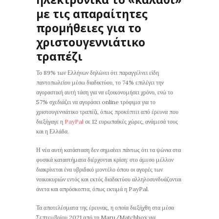
με τις απαραίτητες
προμήθειες για το
χριστουγεννιάτικο
τραπέζι
Το 89% των Ελλήνων δηλώνει ότι παραγγέλνει είδη
παντοπωλείου μέσω διαδικτύου, το 74% επιλέγει την
αγοραστική αυτή τάση για να εξοικονομήσει χρόνο, ενώ το
57% σχεδιάζει να αγοράσει online τρόφιμα για το
χριστουγεννιάτικο τραπέζι, όπως προκύπτει από έρευνα που
διεξήγαγε η
PayPal
σε 12 ευρωπαϊκές χώρες, ανάμεσά τους
και η Ελλάδα.
Η νέα αυτή κατάσταση δεν σημαίνει πάντως ότι τα ψώνια στα
φυσικά καταστήματα διέρχονται κρίση: στο άμεσο μέλλον
διακρίνεται ένα υβριδικό μοντέλο όπου οι αγορές των
νοικοκυριών εντός και εκτός διαδικτύου αλληλοσυνδυάζονται
άνετα και απρόσκοπτα, όπως εκτιμά η PayPal.
Τα αποτελέσματα της έρευνας, η οποία διεξήχθη στα μέσα
Σεπτεμβρίου 2021 από τη Maru/Matchbox για