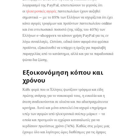
λογαριασμό της PayPal, αποτυπώνουν το γεγονός ότι
οι
ηλεκτρονικές αγορές
παντοπωλείων έχουν αυξηθεί
σημαντικά — με το 89% των Ελλήνων να ισχυρίζεται ότι έχει
κάνει αγορές τροφίμων και προϊόντων παντοπωλείου online
και ένα εντυπωσιακό ποσοστό (της τάξης του 40%) των
Ελλήνων e-shoppers να κάνουν χρήση PayPal για τις εν
λόγω συναλλαγές. Ωστόσο, ειδικά όσον αφορά στα φρέσκα
προϊόντα, εξακολουθεί να υπάρχει η όρεξη για παραλαβή
παραγγελίας από το κατάστημα, αλλά και για τα παραδοσιακά
ψώνια δια ζώσης.
Εξοικονόμηση κόπου και
χρόνου
Κάθε φορά που οι Έλληνες ψωνίζουν τρόφιμα και είδη
πρώτης ανάγκης για το νοικοκυριό τους, η ευκολία και η
άνεση αναδεικνύονται σε ολοένα και πιο αδιαπραγμάτευτα
κριτήρια. Αυτό και μόνο αποτελεί ένα ισχυρό επιχείρημα
υπέρ των αγορών από ηλεκτρονικά σούπερ μάρκετ – τα
οποία και προτιμούν οι εγχώριοι καταναλωτές για να
κερδίσουν πρωτίστως χρόνο (74%). Καθώς στις μέρες μας
έχουμε όλο και λιγότερες ώρες διαθέσιμες για τις άχαρες