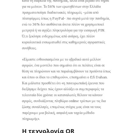
κατά τη διάρκεια της πανδημίας, αλλά είναι βέβαιο ότι «ήρθε
για να μείνει». Το 56% των ερωτηθέντων στην Ελλάδα
πραγματοποίησε διαδικτυακές πληρωμές -μέσα από
πλατφόρμες όπως η PayPal- πιο συχνά μετά την πανδημία,
ενώ το 36% δεν αισθάνεται άνετα πλέον να χρησιμοποιεί
μετρητά ή να αγγίζει πληκτρολόγια για την εισαγωγή PIN.
Ό,τι ξεκίνησε ενδεχομένως από ανάγκη, έχει πλέον
κυριολεκτικά ενσωματωθεί στις καθημερινές αγοραστικές
συνήθειες.
«Είμαστε ενθουσιασμένοι με το υβριδικό αυτό μέλλον
αγορών, ένα μοντέλο που σημαίνει ότι οι πελάτες είναι σε
θέση να πληρώνουν και να παραλαμβάνουν τα προϊόντα όπως
και όπου οι ίδιοι το επιθυμούν», επισημαίνει ο Efi Dahan.
Και μάλιστα προσθέτει ότι «η πανευρωπαϊκή έρευνα που
διεξάγαμε δείχνει πώς έχουν αλλάξει οι συμπεριφορές τα
τελευταία δύο χρόνια: οι καταναλωτές θέλουν να κάνουν
αγορές, συνδυάζοντας πληθώρα online τρόπων με τις δια
ζώσης συναλλαγές, επομένως στόχος μας είναι να τους
παρέχουμε μια βολική, ασφαλή και ταχεία μέθοδο
πληρωμής».
Η τεχνολογία QR