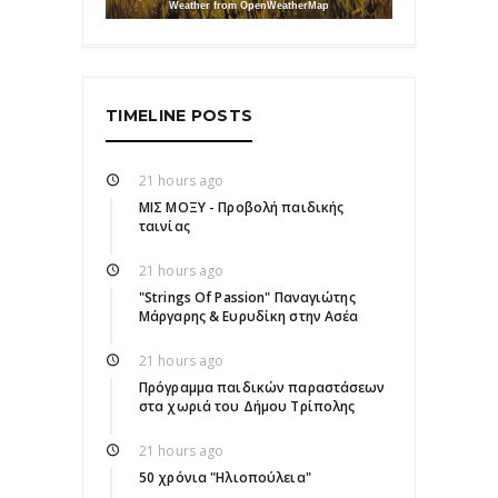
Weather from OpenWeatherMap
TIMELINE POSTS
21 hours ago
ΜΙΣ ΜΟΞΥ - Προβολή παιδικής
ταινίας
21 hours ago
"Strings Of Passion" Παναγιώτης
Μάργαρης & Ευρυδίκη στην Ασέα
21 hours ago
Πρόγραμμα παιδικών παραστάσεων
στα χωριά του Δήμου Τρίπολης
21 hours ago
50 χρόνια "Ηλιοπούλεια"