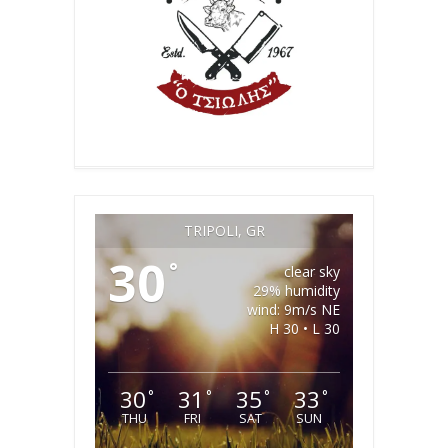
TRIPOLI, GR
30
°
clear sky
29% humidity
wind: 9m/s NE
H 30 • L 30
30
31
35
33
°
°
°
°
THU
FRI
SAT
SUN