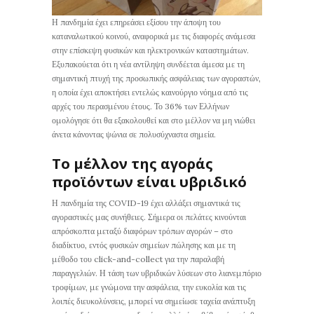
Η πανδημία έχει επηρεάσει εξίσου την άποψη του
καταναλωτικού κοινού, αναφορικά με τις διαφορές ανάμεσα
στην επίσκεψη φυσικών και ηλεκτρονικών καταστημάτων.
Εξυπακούεται ότι η νέα αντίληψη συνδέεται άμεσα με τη
σημαντική πτυχή της προσωπικής ασφάλειας των αγοραστών,
η οποία έχει αποκτήσει εντελώς καινούργιο νόημα από τις
αρχές του περασμένου έτους. Το 36% των Ελλήνων
ομολόγησε ότι θα εξακολουθεί και στο μέλλον να μη νιώθει
άνετα κάνοντας ψώνια σε πολυσύχναστα σημεία.
Το μέλλον της αγοράς
προϊόντων είναι υβριδικό
Η πανδημία της COVID-19 έχει αλλάξει σημαντικά τις
αγοραστικές μας συνήθειες. Σήμερα οι πελάτες κινούνται
απρόσκοπτα μεταξύ διαφόρων τρόπων αγορών – στο
διαδίκτυο, εντός φυσικών σημείων πώλησης και με τη
μέθοδο του click-and-collect για την παραλαβή
παραγγελιών. Η τάση των υβριδικών λύσεων στο λιανεμπόριο
τροφίμων, με γνώμονα την ασφάλεια, την ευκολία και τις
λοιπές διευκολύνσεις, μπορεί να σημείωσε ταχεία ανάπτυξη