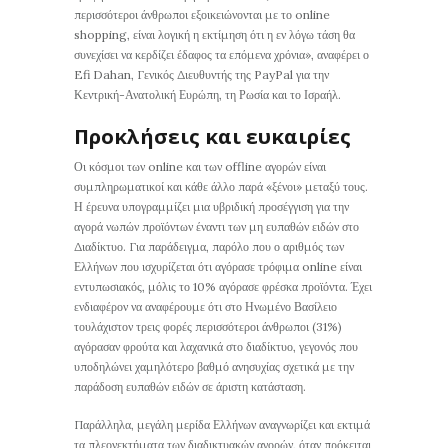
περισσότεροι άνθρωποι εξοικειώνονται με το online
shopping, είναι λογική η εκτίμηση ότι η εν λόγω τάση θα
συνεχίσει να κερδίζει έδαφος τα επόμενα χρόνια», αναφέρει ο
Efi Dahan, Γενικός Διευθυντής της PayPal για την
Κεντρική-Ανατολική Ευρώπη, τη Ρωσία και το Ισραήλ.
Προκλήσεις και ευκαιρίες
Οι κόσμοι των online και των offline αγορών είναι
συμπληρωματικοί και κάθε άλλο παρά «ξένοι» μεταξύ τους.
Η έρευνα υπογραμμίζει μια υβριδική προσέγγιση για την
αγορά νωπών προϊόντων έναντι των μη ευπαθών ειδών στο
Διαδίκτυο. Για παράδειγμα, παρόλο που ο αριθμός των
Ελλήνων που ισχυρίζεται ότι αγόρασε τρόφιμα online είναι
εντυπωσιακός, μόλις το 10% αγόρασε φρέσκα προϊόντα. Έχει
ενδιαφέρον να αναφέρουμε ότι στο Ηνωμένο Βασίλειο
τουλάχιστον τρεις φορές περισσότεροι άνθρωποι (31%)
αγόρασαν φρούτα και λαχανικά στο διαδίκτυο, γεγονός που
υποδηλώνει χαμηλότερο βαθμό ανησυχίας σχετικά με την
παράδοση ευπαθών ειδών σε άριστη κατάσταση.
Παράλληλα, μεγάλη μερίδα Ελλήνων αναγνωρίζει και εκτιμά
τα πλεονεκτήματα των διαδικτυακών αγορών, όταν πρόκειται