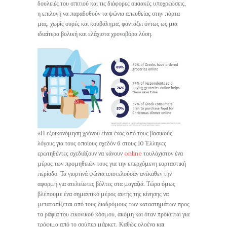
δουλειές του σπιτιού και τις διάφορες οικιακές υποχρεώσεις,
η επιλογή να παραδοθούν τα ψώνια απευθείας στην πόρτα
μας, χωρίς ουρές και κουβάλημα, φαντάζει όντως ως μια
ιδιαίτερα βολική και ελάχιστα χρονοβόρα λύση.
«Η εξοικονόμηση χρόνου είναι ένας από τους βασικούς
λόγους για τους οποίους σχεδόν 6 στους 10 Έλληνες
ερωτηθέντες σχεδιάζουν να κάνουν
online
τουλάχιστον ένα
μέρος των προμηθειών τους για την επερχόμενη εορταστική
περίοδο. Τα γιορτινά ψώνια αποτελούσαν ανέκαθεν την
αφορμή για ατελείωτες βόλτες στα μαγαζιά. Τώρα όμως
βλέπουμε ένα σημαντικό μέρος αυτής της κίνησης να
μετατοπίζεται από τους διαδρόμους των καταστημάτων προς
τα ράφια του εικονικού κόσμου, ακόμη και όταν πρόκειται για
τρόφιμα από το σούπερ μάρκετ. Καθώς ολοένα και