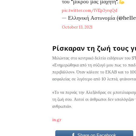
του "μικρού μας μαχητή".
pic.twitter.com/IVEp3yrqQd
— Ελληνική Αστυνομία (@helle
October 13, 2021
Ρίσκαραν τη ζωή τους γ
Μιλώντας στο κεντρικό δελτίο ειδήσεων του ST
«Ενημερώθηκα από τη σύζυγό μου πως το παιδί δ
περιβάλλον». Όταν κάλεσε το ΕΚΑΒ και το 100,
ασφαλείας σε λιγότερο από 10 λεπτά, φτάνοντα
«Το να περνάς την Αλεξάνδρας σε μποτιλιαρισ
τη ζωή σου. Αυτοί οι άνθρωποι δεν υπολόγιζαν 
ανθρωπιά».
in.gr
Share on Facebook