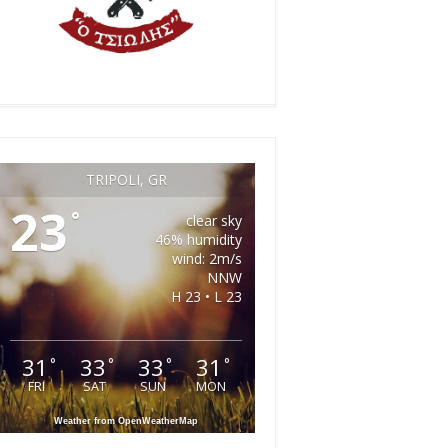
TRIPOLI, GR
23
°
clear sky
46% humidity
wind: 2m/s
NNW
H 23 • L 23
31
33
33
31
°
°
°
°
FRI
SAT
SUN
MON
Weather from OpenWeatherMap