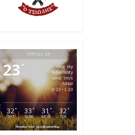
TRIPOLI, GR
23
°
clear sky
51% humidity
wind: 1m/s
NNW
H 23 • L 23
32
33
31
32
°
°
°
°
SAT
SUN
MON
TUE
Weather from OpenWeatherMap