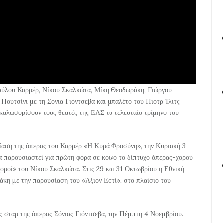
αύλου Καρρέρ, Νίκου Σκαλκώτα, Μίκη Θεοδωράκη, Γιώργου
Πουτσίνι με τη Σόνια Γιόντσεβα και μπαλέτο του Πιοτρ Ίλιτς
καλωσορίσουν τους θεατές της ΕΛΣ το τελευταίο τρίμηνο του
ίαση της όπερας του Καρρέρ «Η Κυρά Φροσύνη», την Κυριακή 3
θα παρουσιαστεί για πρώτη φορά σε κοινό το δίπτυχο όπερας-χορού
ροί» του Νίκου Σκαλκώτα. Στις 29 και 31 Οκτωβρίου η Εθνική
κη με την παρουσίαση του «Άξιον Εστί», στο πλαίσιο του
ης σταρ της όπερας Σόνιας Γιόντσεβα, την Πέμπτη 4 Νοεμβρίου.