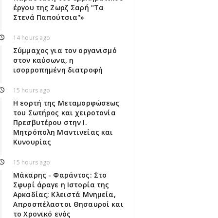
έργου της Ζωρζ Σαρή "Τα
Στενά Παπούτσια"»
14 hours ago
Σύμμαχος για τον οργανισμό
στον καύσωνα, η
ισορροπημένη διατροφή
15 hours ago
Η εορτή της Μεταμορφώσεως
του Σωτήρος και χειροτονία
Πρεσβυτέρου στην Ι.
Μητρόπολη Μαντινείας και
Κυνουρίας
15 hours ago
Μάκαρης - Φαράντος: ΄΄Στο
Σφυρί άραγε η Ιστορία της
Αρκαδίας; Κλειστά Μνημεία,
Απροσπέλαστοι Θησαυροί και
το Χρονικό ενός