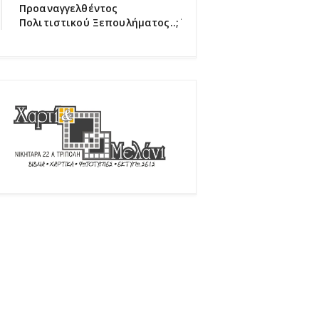
Προαναγγελθέντος
Πολιτιστικού Ξεπουλήματος..;΄΄