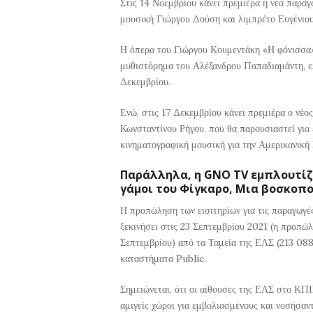
Στις 14 Νοεμβρίου κάνει πρεμιέρα η νέα παραγ
μουσική Γιώργου Δούση και λιμπρέτο Ευγένιου
Η όπερα του Γιώργου Κουμεντάκη «Η φόνισσα»
μυθιστόρημα του Αλέξανδρου Παπαδιαμάντη, επ
Δεκεμβρίου.
Ενώ, στις 17 Δεκεμβρίου κάνει πρεμιέρα ο νέ
Κωνσταντίνου Ρήγου, που θα παρουσιαστεί για 
κινηματογραφική μουσική για την Αμερικανική 
Παράλληλα, η GNO TV εμπλουτίζε
γάμοι του Φίγκαρο, Μια βοσκοπο
Η προπώληση των εισιτηρίων για τις παραγωγ
ξεκινήσει στις 23 Σεπτεμβρίου 2021 (η προπώλη
Σεπτεμβρίου) από τα Ταμεία της ΕΛΣ (213 08
καταστήματα Public.
Σημειώνεται, ότι οι αίθουσες της ΕΛΣ στο ΚΠ
αμιγείς χώροι για εμβολιασμένους και νοσήσαν