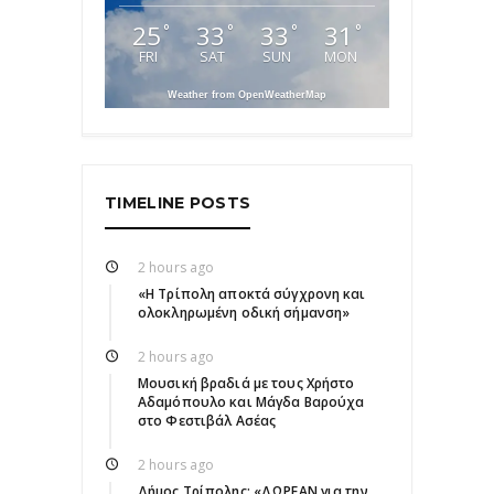
25
33
33
31
°
°
°
°
FRI
SAT
SUN
MON
Weather from OpenWeatherMap
TIMELINE POSTS
2 hours ago
«Η Τρίπολη αποκτά σύγχρονη και
ολοκληρωμένη οδική σήμανση»
2 hours ago
Μουσική βραδιά με τους Χρήστο
Αδαμόπουλο και Μάγδα Βαρούχα
στο Φεστιβάλ Ασέας
2 hours ago
Δήμος Τρίπολης: «ΔΩΡΕΑΝ για την