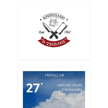
TRIPOLI, GR
27
°
overcast clouds
41% humidity
wind: 1m/s SW
H 27 • L 27