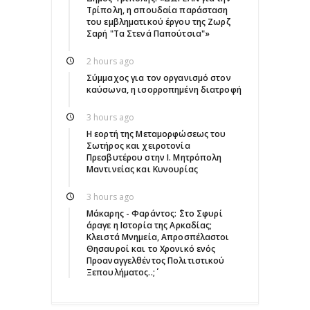
Τρίπολη, η σπουδαία παράσταση
του εμβληματικού έργου της Ζωρζ
Σαρή "Τα Στενά Παπούτσια"»
2 hours ago
Σύμμαχος για τον οργανισμό στον
καύσωνα, η ισορροπημένη διατροφή
3 hours ago
Η εορτή της Μεταμορφώσεως του
Σωτήρος και χειροτονία
Πρεσβυτέρου στην Ι. Μητρόπολη
Μαντινείας και Κυνουρίας
3 hours ago
Μάκαρης - Φαράντος: ΄΄Στο Σφυρί
άραγε η Ιστορία της Αρκαδίας;
Κλειστά Μνημεία, Απροσπέλαστοι
Θησαυροί και το Χρονικό ενός
Προαναγγελθέντος Πολιτιστικού
Ξεπουλήματος..;΄΄