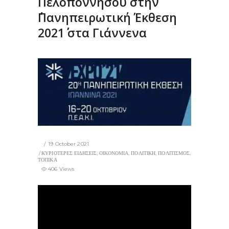
Πελοποννήσου στην
΄΄Πανηπειρωτική Έκθεση
2021΄΄ στα Γιάννενα
19 October 2021
ΚΥΡΙΟΤΕΡΕΣ ΕΙΔΗΣΕΙΣ
,
ΟΙΚΟΝΟΜΙΑ
,
ΠΟΛΙΤΙΚΗ
,
ΠΟΛΙΤΙΣΜΟΣ
,
ΤΟΠΙΚΑ
406 Views