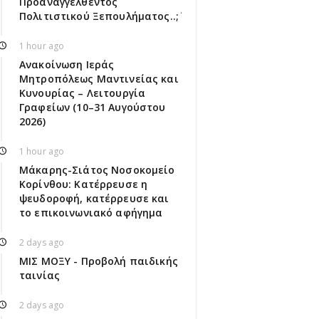
Προαναγγελθέντος
Πολιτιστικού Ξεπουλήματος..;΄΄
1 hour ago
Ανακοίνωση Ιεράς
Μητροπόλεως Μαντινείας και
Κυνουρίας – Λειτουργία
Γραφείων (10–31 Αυγούστου
2026)
1 hour ago
Μάκαρης-Σιάτος Νοσοκομείο
Κορίνθου: Κατέρρευσε η
ψευδοροφή, κατέρρευσε και
το επικοινωνιακό αφήγημα
2 days ago
ΜΙΣ ΜΟΞΥ - Προβολή παιδικής
ταινίας
2 days ago