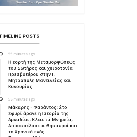
Weather from OpenWeatherMap
TIMELINE POSTS
55 minutes ago
Η εορτή της Μεταμορφώσεως
του Σωτήρος και χειροτονία
Πρεσβυτέρου στην Ι.
Μητρόπολη Μαντινείας και
Κυνουρίας
58 minutes ago
Μάκαρης - Φαράντος: ΄΄Στο
Σφυρί άραγε η Ιστορία της
Αρκαδίας; Κλειστά Μνημεία,
Απροσπέλαστοι Θησαυροί και
το Χρονικό ενός