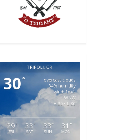
TRIPOLI, GR
30
°
overcast clouds
34% humidity
wind: 1m/s
WNW
H 30 • L 30
29
33
33
31
°
°
°
°
FRI
SAT
SUN
MON