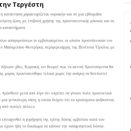
την Τεργέστη
 η κατάσταση χαρακτηρίζεται «οριακή» και σε μια εβδομάδα
κίτρινη ζώνη, με επιβολή χρήσης της προστατευτικής μάσκας και σε
α καταστήματα.
έων απαγορεύσεων οι εμβολιασμένοι, οι οποίοι προστάτευσαν τον
 ο Μασιμιλάνο Φεντρίγκα, περιφερειάρχης της Βενέτσια Τζούλια, με
δήλωσε χθες, Κυριακή, οτι θεωρεί πως τα φετινά Χριστούγεννα θα
της χώρας προστατεύθηκε τελικά χωρίς την ανάγκη να θεσπιστεί
 πρόσθεσε μετά από λίγο ότι «πρέπει να γίνουν πολύ προσεκτικά
 μια γενικότερη τάση, η οποία δείχνει ότι τα κρούσματα αυξάνονται,
η από πολλές άλλες».
α επιταχυνθεί η χορήγηση της τρίτης δόσης εμβολίου κατά του
ων έχουν ήδη το δικαίωμα να κάνουν την «αναμνηστική δόση».