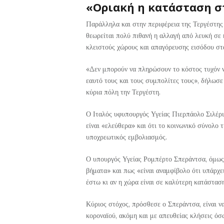
«Οριακή η κατάσταση σ
Παράλληλα και στην περιφέρεια της Τεργέστης
θεωρείται πολύ πιθανή η αλλαγή από λευκή σε 
κλειστούς χώρους και απαγόρευσης εισόδου στ
«Δεν μπορούν να πληρώσουν το κόστος τυχόν ν
εαυτό τους και τους συμπολίτες τους», δήλωσε
κύρια πόλη την Τεργέστη.
Ο Ιταλός υφυπουργός Υγείας Πιερπάολο Σιλέρι 
είναι «ελεύθερα» και ότι το κοινωνικό σύνολο 
υποχρεωτικός εμβολιασμός.
Ο υπουργός Υγείας Ρομπέρτο Σπεράντσα, όμως,
βήματα» και πως «είναι αναμφίβολο ότι υπάρχει
έστω κι αν η χώρα είναι σε καλύτερη κατάστασ
Κύριος στόχος, πρόσθεσε ο Σπεράντσα, είναι ν
κοροναϊού, ακόμη και με απευθείας κλήσεις όσ