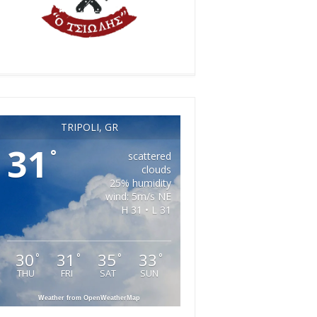
TRIPOLI, GR
31
°
scattered
clouds
25% humidity
wind: 5m/s NE
H 31 • L 31
30
31
35
33
°
°
°
°
THU
FRI
SAT
SUN
Weather from OpenWeatherMap