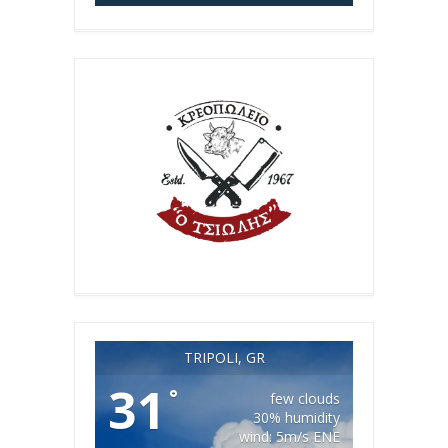
TRIPOLI, GR
31
°
few clouds
30% humidity
wind: 5m/s ENE