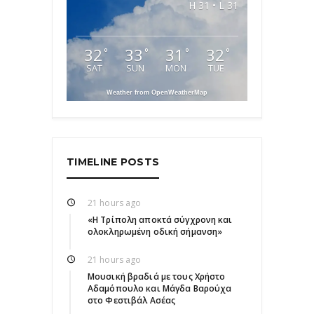
H 31 • L 31
32
33
31
32
°
°
°
°
SAT
SUN
MON
TUE
Weather from OpenWeatherMap
TIMELINE POSTS
21 hours ago
«Η Τρίπολη αποκτά σύγχρονη και
ολοκληρωμένη οδική σήμανση»
21 hours ago
Μουσική βραδιά με τους Χρήστο
Αδαμόπουλο και Μάγδα Βαρούχα
στο Φεστιβάλ Ασέας