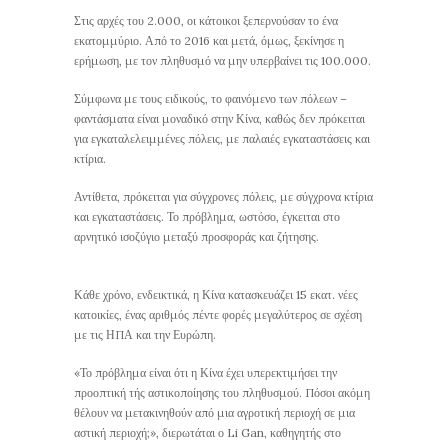
Στις αρχές του 2.000, οι κάτοικοι ξεπερνούσαν το ένα
εκατομμύριο. Από το 2016 και μετά, όμως, ξεκίνησε η
ερήμωση, με τον πληθυσμό να μην υπερβαίνει τις 100.000.
Σύμφωνα με τους ειδικούς, το φαινόμενο των πόλεων –
φαντάσματα είναι μοναδικό στην Κίνα, καθώς δεν πρόκειται
για εγκαταλελειμμένες πόλεις, με παλαιές εγκαταστάσεις και
κτίρια.
Αντίθετα, πρόκειται για σύγχρονες πόλεις, με σύγχρονα κτίρια
και εγκαταστάσεις. Το πρόβλημα, ωστόσο, έγκειται στο
αρνητικό ισοζύγιο μεταξύ προσφοράς και ζήτησης.
Κάθε χρόνο, ενδεικτικά, η Κίνα κατασκευάζει 15 εκατ. νέες
κατοικίες, ένας αριθμός πέντε φορές μεγαλύτερος σε σχέση
με τις ΗΠΑ και την Ευρώπη.
«Το πρόβλημα είναι ότι η Κίνα έχει υπερεκτιμήσει την
προοπτική τής αστικοποίησης του πληθυσμού. Πόσοι ακόμη
θέλουν να μετακινηθούν από μια αγροτική περιοχή σε μια
αστική περιοχή;», διερωτάται ο Li Gan, καθηγητής στο