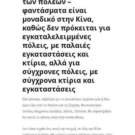
των πόλεων –
φαντάσματα είναι
μοναδικό στην Κίνα,
καθώς δεν πρόκειται για
εγκαταλελειμμένες
πόλεις, με παλαιές
εγκαταστάσεις και
κτίρια, αλλά για
σύγχρονες πόλεις, με
σύγχρονα κτίρια και
εγκαταστάσεις
Εάν κάποιος ταξιδέψει με το αυτοκίνητο περίπου μία ή δύο
ώρες έξω από το Πεκίνο και τη Σαγκάη, θα συναντήσει
πολλές σύγχρονες κινεζικές πόλεις. Ωστόσο, θα παρατηρήσει
ότι αυτές οι πόλεις είναι στην ουσία άδειες.
Δεν είναι τυχαίο ότι, αυτή την στιγμή, σε όλη την Κίνα
υπάρχουν περίπου 65 εκατομμύρια κενά διαμερίσματα, ένας