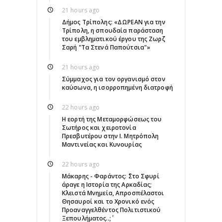
21 hours ago
Δήμος Τρίπολης: «ΔΩΡΕΑΝ για την
Τρίπολη, η σπουδαία παράσταση
του εμβληματικού έργου της Ζωρζ
Σαρή "Τα Στενά Παπούτσια"»
21 hours ago
Σύμμαχος για τον οργανισμό στον
καύσωνα, η ισορροπημένη διατροφή
22 hours ago
Η εορτή της Μεταμορφώσεως του
Σωτήρος και χειροτονία
Πρεσβυτέρου στην Ι. Μητρόπολη
Μαντινείας και Κυνουρίας
22 hours ago
Μάκαρης - Φαράντος: ΄΄Στο Σφυρί
άραγε η Ιστορία της Αρκαδίας;
Κλειστά Μνημεία, Απροσπέλαστοι
Θησαυροί και το Χρονικό ενός
Προαναγγελθέντος Πολιτιστικού
Ξεπουλήματος..;΄΄