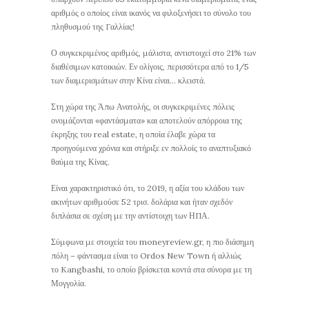
αριθμός ο οποίος είναι ικανός να φιλοξενήσει το σύνολο του
πληθυσμού της Γαλλίας!
Ο συγκεκριμένος αριθμός, μάλιστα, αντιστοιχεί στο 21% των
διαθέσιμων κατοικιών. Εν ολίγοις, περισσότερα από το 1/5
των διαμερισμάτων στην Κίνα είναι… κλειστά.
Στη χώρα της Άπω Ανατολής, οι συγκεκριμένες πόλεις
ονομάζονται «φαντάσματα» και αποτελούν απόρροια της
έκρηξης του real estate, η οποία έλαβε χώρα τα
προηγούμενα χρόνια και στήριξε εν πολλοίς το αναπτυξιακό
θαύμα της Κίνας.
Είναι χαρακτηριστικό ότι, το 2019, η αξία του κλάδου των
ακινήτων αριθμούσε 52 τρισ. δολάρια και ήταν σχεδόν
διπλάσια σε σχέση με την αντίστοιχη των ΗΠΑ.
Σύμφωνα με στοιχεία του moneyreview.gr, η πιο διάσημη
πόλη – φάντασμα είναι το Ordos New Town ή αλλιώς
το Kangbashi, το οποίο βρίσκεται κοντά στα σύνορα με τη
Μογγολία.