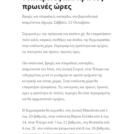
πρωινές ώρες
Βροχές και σποραδικές καταιγίδες στα βορειοδυτικά
αναμένονται σήμερα, Σάββατο, 23 Οκτωβρίου.
Σύμφωνα με την πρόγνωση του meteo.gr, θα επικρατήσουν
πολύ καλές καιρικές συνθήκες και άνοδος της θερμοκρασίας
στην υπόλοιπη χώρα. Περιορισμένη ορατότητα και ομίχλες
τις νυκτερινές και πρώτες πρωινές ώρες.
Πιο αναλυτικά, βροχές και σποραδικές καταιγίδες
αναμένονται στο Ιόνιο, στη Δυτική Στερεά, στην Ήπειρο και
ενδεχομένως μετά το μεσημέρι σε ορεινά τμήματα της
κεντρικής και νότιας χώρας. Στην υπόλοιπη χώρα θα
επικρατήσει ηλιοφάνεια. Τις νυκτερινές και πρώτες πρωινές
ώρες η ορατότητα σε πολλές περιοχές θα είναι περιορισμένη
και θα σχηματιστούν ομίχλες..
Η θερμοκρασία θα κυμανθεί, στη Δυτική Μακεδονία από 1
έως 20 βαθμούς, στην υπόλοιπη Βόρεια Ελλάδα από 4 έως
24, στην Ήπειρο από 7 έως 22 βαθμούς, στη Θεσσαλία από
6 έως 25, στα υπόλοιπα ηπειρωτικά από 8 έως 26 βαθμούς,