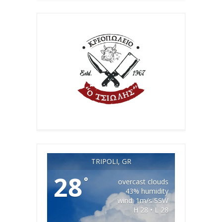
TRIPOLI, GR
28
°
overcast clouds
43% humidity
wind: 1m/s SSW
H 28 • L 28