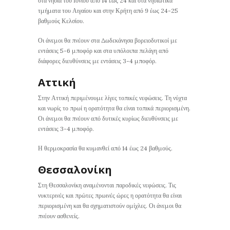
στα νησιά του Ιονίου από 14 έως 24 και στα νησιωτικά
τμήματα του Αιγαίου και στην Κρήτη από 9 έως 24-25
βαθμούς Κελσίου.
Οι άνεμοι θα πνέουν στα Δωδεκάνησα βορειοδυτικοί με
εντάσεις 5-6 μποφόρ και στα υπόλοιπα πελάγη από
διάφορες διευθύνσεις με εντάσεις 3-4 μποφόρ.
Αττική
Στην Αττική περιμένουμε λίγες τοπικές νεφώσεις. Τη νύχτα
και νωρίς το πρωί η ορατότητα θα είναι τοπικά περιορισμένη.
Οι άνεμοι θα πνέουν από δυτικές κυρίως διευθύνσεις με
εντάσεις 3-4 μποφόρ.
Η θερμοκρασία θα κυμανθεί από 14 έως 24 βαθμούς.
Θεσσαλονίκη
Στη Θεσσαλονίκη αναμένονται παροδικές νεφώσεις. Τις
νυκτερινές και πρώτες πρωινές ώρες η ορατότητα θα είναι
περιορισμένη και θα σχηματιστούν ομίχλες. Οι άνεμοι θα
πνέουν ασθενείς.