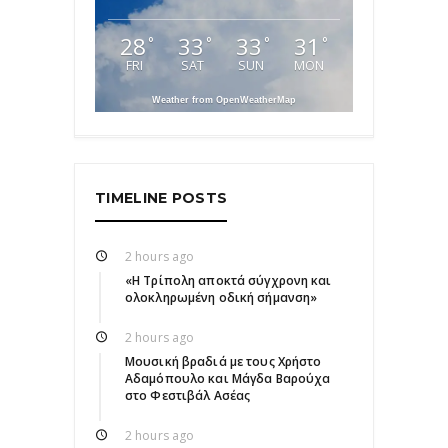
28
33
33
31
°
°
°
°
FRI
SAT
SUN
MON
Weather from OpenWeatherMap
TIMELINE POSTS
2 hours ago
«Η Τρίπολη αποκτά σύγχρονη και
ολοκληρωμένη οδική σήμανση»
2 hours ago
Μουσική βραδιά με τους Χρήστο
Αδαμόπουλο και Μάγδα Βαρούχα
στο Φεστιβάλ Ασέας
2 hours ago