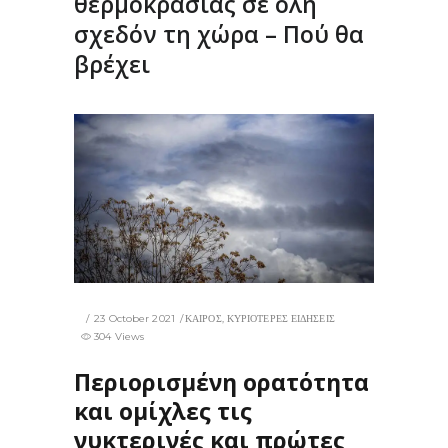
θερμοκρασίας σε όλη
σχεδόν τη χώρα – Πού θα
βρέχει
23 October 2021
ΚΑΙΡΟΣ
,
ΚΥΡΙΟΤΕΡΕΣ ΕΙΔΗΣΕΙΣ
304 Views
Περιορισμένη ορατότητα
και ομίχλες τις
νυκτερινές και πρώτες