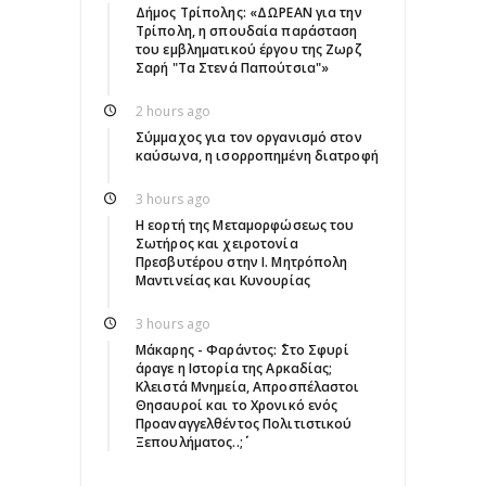
Δήμος Τρίπολης: «ΔΩΡΕΑΝ για την
Τρίπολη, η σπουδαία παράσταση
του εμβληματικού έργου της Ζωρζ
Σαρή "Τα Στενά Παπούτσια"»
2 hours ago
Σύμμαχος για τον οργανισμό στον
καύσωνα, η ισορροπημένη διατροφή
3 hours ago
Η εορτή της Μεταμορφώσεως του
Σωτήρος και χειροτονία
Πρεσβυτέρου στην Ι. Μητρόπολη
Μαντινείας και Κυνουρίας
3 hours ago
Μάκαρης - Φαράντος: ΄΄Στο Σφυρί
άραγε η Ιστορία της Αρκαδίας;
Κλειστά Μνημεία, Απροσπέλαστοι
Θησαυροί και το Χρονικό ενός
Προαναγγελθέντος Πολιτιστικού
Ξεπουλήματος..;΄΄