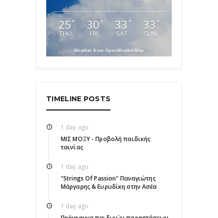
25
30
33
33
°
°
°
°
THU
FRI
SAT
SUN
Weather from OpenWeatherMap
TIMELINE POSTS
1 day ago
ΜΙΣ ΜΟΞΥ - Προβολή παιδικής
ταινίας
1 day ago
"Strings Of Passion" Παναγιώτης
Μάργαρης & Ευρυδίκη στην Ασέα
1 day ago
Πρόγραμμα παιδικών παραστάσεων