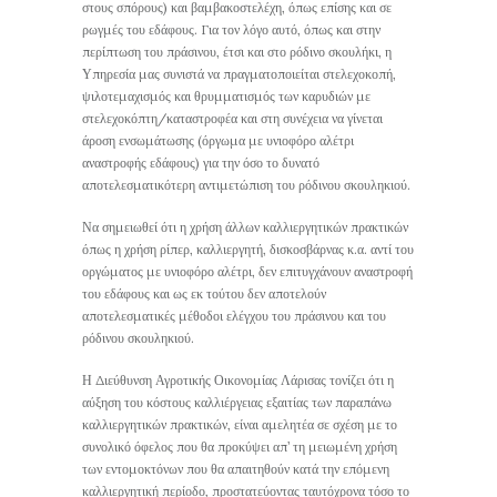
στους σπόρους) και βαμβακοστελέχη, όπως επίσης και σε
ρωγμές του εδάφους. Για τον λόγο αυτό, όπως και στην
περίπτωση του πράσινου, έτσι και στο ρόδινο σκουλήκι, η
Υπηρεσία μας συνιστά να πραγματοποιείται στελεχοκοπή,
ψιλοτεμαχισμός και θρυμματισμός των καρυδιών με
στελεχοκόπτη/καταστροφέα και στη συνέχεια να γίνεται
άροση ενσωμάτωσης (όργωμα με υνιοφόρο αλέτρι
αναστροφής εδάφους) για την όσο το δυνατό
αποτελεσματικότερη αντιμετώπιση του ρόδινου σκουληκιού.
Να σημειωθεί ότι η χρήση άλλων καλλιεργητικών πρακτικών
όπως η χρήση ρίπερ, καλλιεργητή, δισκοσβάρνας κ.α. αντί του
οργώματος με υνιοφόρο αλέτρι, δεν επιτυγχάνουν αναστροφή
του εδάφους και ως εκ τούτου δεν αποτελούν
αποτελεσματικές μέθοδοι ελέγχου του πράσινου και του
ρόδινου σκουληκιού.
Η Διεύθυνση Αγροτικής Οικονομίας Λάρισας τονίζει ότι η
αύξηση του κόστους καλλιέργειας εξαιτίας των παραπάνω
καλλιεργητικών πρακτικών, είναι αμελητέα σε σχέση με το
συνολικό όφελος που θα προκύψει απ’ τη μειωμένη χρήση
των εντομοκτόνων που θα απαιτηθούν κατά την επόμενη
καλλιεργητική περίοδο, προστατεύοντας ταυτόχρονα τόσο το