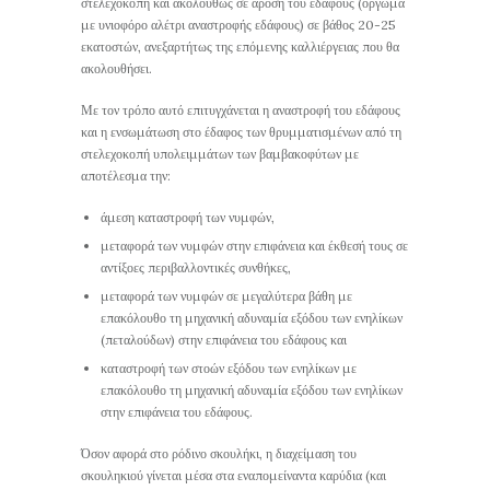
στελεχοκοπή και ακολούθως σε άροση του εδάφους (όργωμα
με υνιοφόρο αλέτρι αναστροφής εδάφους) σε βάθος 20-25
εκατοστών, ανεξαρτήτως της επόμενης καλλιέργειας που θα
ακολουθήσει.
Με τον τρόπο αυτό επιτυγχάνεται η αναστροφή του εδάφους
και η ενσωμάτωση στο έδαφος των θρυμματισμένων από τη
στελεχοκοπή υπολειμμάτων των βαμβακοφύτων με
αποτέλεσμα την:
άμεση καταστροφή των νυμφών,
μεταφορά των νυμφών στην επιφάνεια και έκθεσή τους σε
αντίξοες περιβαλλοντικές συνθήκες,
μεταφορά των νυμφών σε μεγαλύτερα βάθη με
επακόλουθο τη μηχανική αδυναμία εξόδου των ενηλίκων
(πεταλούδων) στην επιφάνεια του εδάφους και
καταστροφή των στοών εξόδου των ενηλίκων με
επακόλουθο τη μηχανική αδυναμία εξόδου των ενηλίκων
στην επιφάνεια του εδάφους.
Όσον αφορά στο ρόδινο σκουλήκι, η διαχείμαση του
σκουληκιού γίνεται μέσα στα εναπομείναντα καρύδια (και