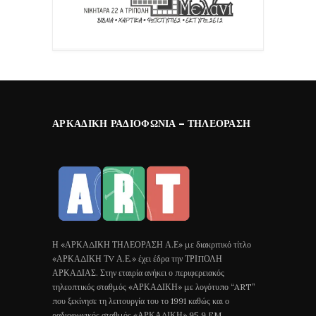
ΑΡΚΑΔΙΚΉ ΡΑΔΙΟΦΩΝΊΑ – ΤΗΛΕΌΡΑΣΗ
Η «ΑΡΚΑΔΙΚΗ ΤΗΛΕΟΡΑΣΗ Α.Ε» με διακριτικό τίτλο
«ΑΡΚΑΔΙΚΗ ΤV Α.Ε.» έχει έδρα την ΤΡΙΠΟΛΗ
ΑΡΚΑΔΙΑΣ. Στην εταιρία ανήκει ο περιφερειακός
τηλεοπτικός σταθμός «ΑΡΚΑΔΙΚΗ» με λογότυπο “ART”
που ξεκίνησε τη λειτουργία του το 1991 καθώς και ο
ραδιοφωνικός σταθμός «ΑΡΚΑΔΙΚΗ» 95,9 FM.