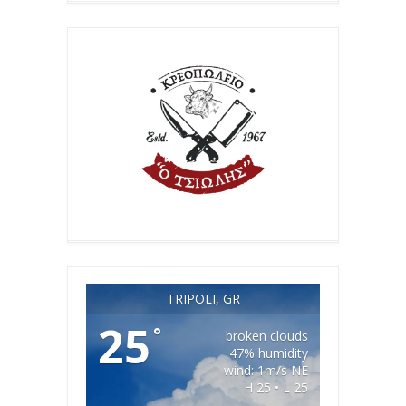
TRIPOLI, GR
25
°
broken clouds
47% humidity
wind: 1m/s NE
H 25 • L 25