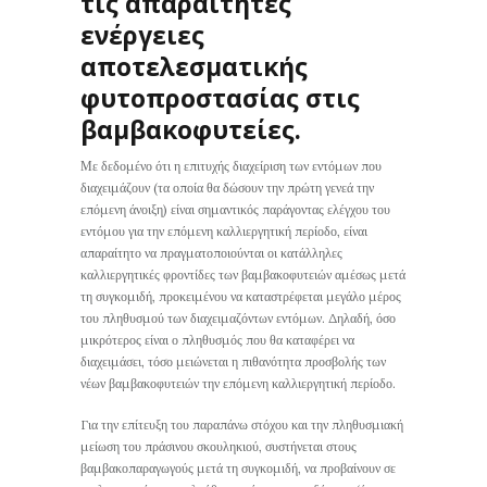
τις απαραίτητες
ενέργειες
αποτελεσματικής
φυτοπροστασίας στις
βαμβακοφυτείες.
Με δεδομένο ότι η επιτυχής διαχείριση των εντόμων που
διαχειμάζουν (τα οποία θα δώσουν την πρώτη γενεά την
επόμενη άνοιξη) είναι σημαντικός παράγοντας ελέγχου του
εντόμου για την επόμενη καλλιεργητική περίοδο, είναι
απαραίτητο να πραγματοποιούνται οι κατάλληλες
καλλιεργητικές φροντίδες των βαμβακοφυτειών αμέσως μετά
τη συγκομιδή, προκειμένου να καταστρέφεται μεγάλο μέρος
του πληθυσμού των διαχειμαζόντων εντόμων. Δηλαδή, όσο
μικρότερος είναι ο πληθυσμός που θα καταφέρει να
διαχειμάσει, τόσο μειώνεται η πιθανότητα προσβολής των
νέων βαμβακοφυτειών την επόμενη καλλιεργητική περίοδο.
Για την επίτευξη του παραπάνω στόχου και την πληθυσμιακή
μείωση του πράσινου σκουληκιού, συστήνεται στους
βαμβακοπαραγωγούς μετά τη συγκομιδή, να προβαίνουν σε