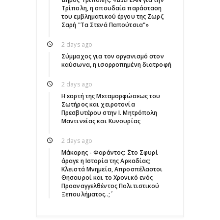
Τρίπολη, η σπουδαία παράσταση
του εμβληματικού έργου της Ζωρζ
Σαρή "Τα Στενά Παπούτσια"»
2 days ago
Σύμμαχος για τον οργανισμό στον
καύσωνα, η ισορροπημένη διατροφή
2 days ago
Η εορτή της Μεταμορφώσεως του
Σωτήρος και χειροτονία
Πρεσβυτέρου στην Ι. Μητρόπολη
Μαντινείας και Κυνουρίας
2 days ago
Μάκαρης - Φαράντος: ΄΄Στο Σφυρί
άραγε η Ιστορία της Αρκαδίας;
Κλειστά Μνημεία, Απροσπέλαστοι
Θησαυροί και το Χρονικό ενός
Προαναγγελθέντος Πολιτιστικού
Ξεπουλήματος..;΄΄