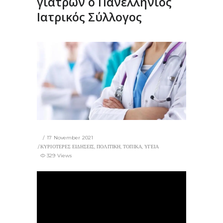
γιατρών ο Πανελλήνιος
Ιατρικός Σύλλογος
17 November 2021
ΚΥΡΙΟΤΕΡΕΣ ΕΙΔΗΣΕΙΣ
,
ΠΟΛΙΤΙΚΗ
,
ΤΟΠΙΚΑ
,
ΥΓΕΙΑ
329 Views