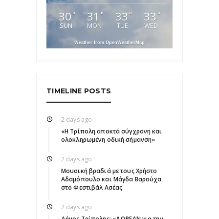
30
31
33
33
°
°
°
°
SUN
MON
TUE
WED
Weather from OpenWeatherMap
TIMELINE POSTS
2 days ago
«Η Τρίπολη αποκτά σύγχρονη και
ολοκληρωμένη οδική σήμανση»
2 days ago
Μουσική βραδιά με τους Χρήστο
Αδαμόπουλο και Μάγδα Βαρούχα
στο Φεστιβάλ Ασέας
2 days ago
Δήμος Τρίπολης: «ΔΩΡΕΑΝ για την