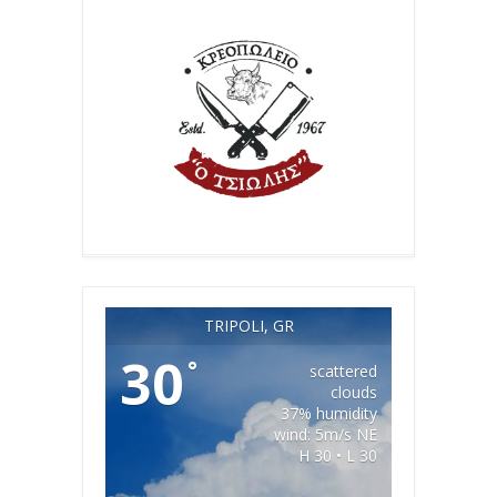
TRIPOLI, GR
30
°
scattered
clouds
37% humidity
wind: 5m/s NE
H 30 • L 30