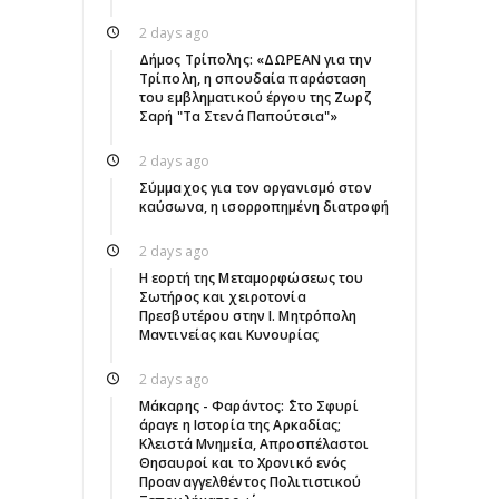
2 days ago
Δήμος Τρίπολης: «ΔΩΡΕΑΝ για την
Τρίπολη, η σπουδαία παράσταση
του εμβληματικού έργου της Ζωρζ
Σαρή "Τα Στενά Παπούτσια"»
2 days ago
Σύμμαχος για τον οργανισμό στον
καύσωνα, η ισορροπημένη διατροφή
2 days ago
Η εορτή της Μεταμορφώσεως του
Σωτήρος και χειροτονία
Πρεσβυτέρου στην Ι. Μητρόπολη
Μαντινείας και Κυνουρίας
2 days ago
Μάκαρης - Φαράντος: ΄΄Στο Σφυρί
άραγε η Ιστορία της Αρκαδίας;
Κλειστά Μνημεία, Απροσπέλαστοι
Θησαυροί και το Χρονικό ενός
Προαναγγελθέντος Πολιτιστικού