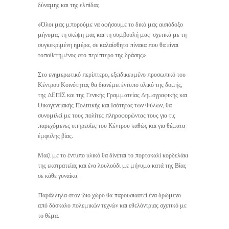
δύναμης και της ελπίδας.
«Όλοι μας μπορούμε να αφήσουμε το δικό μας αισιόδοξο
μήνυμα, τη σκέψη μας και τη συμβουλή μας σχετικά με τη
συγκεκριμένη ημέρα, σε καλαίσθητο πίνακα που θα είναι
τοποθετημένος στο περίπτερο της δράσης»
Στο ενημερωτικό περίπτερο
,
εξειδικευμένο προσωπικό του
Κέντρου Κοινότητας θα διανέμει έντυπο υλικό της δομής,
της ΔΕΠΙΣ και της Γενικής Γραμματείας Δημογραφικής και
Οικογενειακής Πολιτικής και Ισότητας των Φύλων, θα
συνομιλεί με τους πολίτες πληροφορώντας τους για τις
παρεχόμενες υπηρεσίες του Κέντρου καθώς και για θέματα
έμφυλης βίας.
Μαζί με το έντυπο υλικό θα δίνεται το πορτοκαλί κορδελάκι
της εκστρατείας και ένα λουλούδι με μήνυμα κατά της Βίας
σε κάθε γυναίκα.
Παράλληλα στον ίδιο χώρο θα παρουσιαστεί ένα
δρώμενο
από δάσκαλο πολεμικών τεχνών και εθελόντριας σχετικό με
το θέμα
.