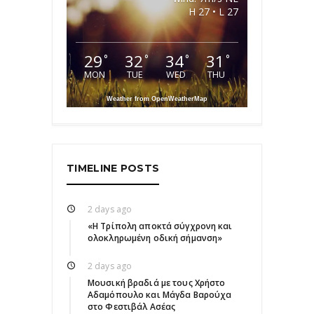
H 27 • L 27
29
32
34
31
°
°
°
°
MON
TUE
WED
THU
Weather from OpenWeatherMap
TIMELINE POSTS
2 days ago
«Η Τρίπολη αποκτά σύγχρονη και
ολοκληρωμένη οδική σήμανση»
2 days ago
Μουσική βραδιά με τους Χρήστο
Αδαμόπουλο και Μάγδα Βαρούχα
στο Φεστιβάλ Ασέας