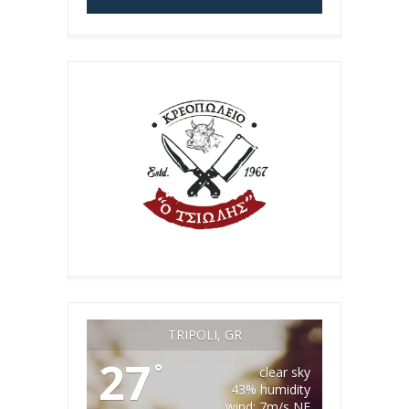
TRIPOLI, GR
27
°
clear sky
43% humidity
wind: 7m/s NE