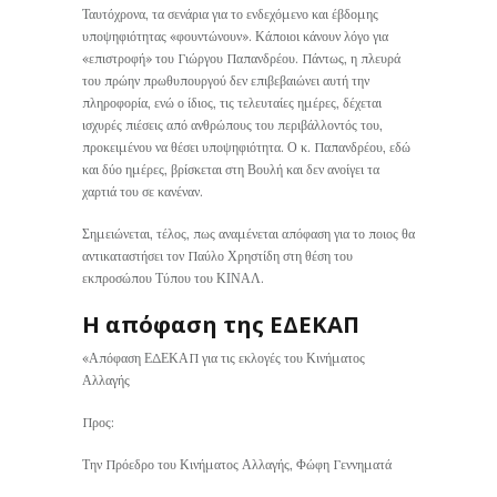
Ταυτόχρονα, τα σενάρια για το ενδεχόμενο και έβδομης
υποψηφιότητας «φουντώνουν». Κάποιοι κάνουν λόγο για
«επιστροφή» του Γιώργου Παπανδρέου. Πάντως, η πλευρά
του πρώην πρωθυπουργού δεν επιβεβαιώνει αυτή την
πληροφορία, ενώ ο ίδιος, τις τελευταίες ημέρες, δέχεται
ισχυρές πιέσεις από ανθρώπους του περιβάλλοντός του,
προκειμένου να θέσει υποψηφιότητα. Ο κ. Παπανδρέου, εδώ
και δύο ημέρες, βρίσκεται στη Βουλή και δεν ανοίγει τα
χαρτιά του σε κανέναν.
Σημειώνεται, τέλος, πως αναμένεται απόφαση για το ποιος θα
αντικαταστήσει τον Παύλο Χρηστίδη στη θέση του
εκπροσώπου Τύπου του ΚΙΝΑΛ.
Η απόφαση της ΕΔΕΚΑΠ
«Απόφαση ΕΔΕΚΑΠ για τις εκλογές του Κινήματος
Αλλαγής
Προς:
Την Πρόεδρο του Κινήματος Αλλαγής, Φώφη Γεννηματά