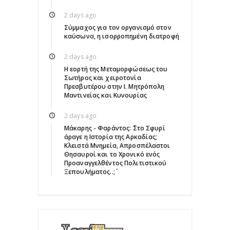
2 days ago
Σύμμαχος για τον οργανισμό στον
καύσωνα, η ισορροπημένη διατροφή
2 days ago
Η εορτή της Μεταμορφώσεως του
Σωτήρος και χειροτονία
Πρεσβυτέρου στην Ι. Μητρόπολη
Μαντινείας και Κυνουρίας
2 days ago
Μάκαρης - Φαράντος: ΄΄Στο Σφυρί
άραγε η Ιστορία της Αρκαδίας;
Κλειστά Μνημεία, Απροσπέλαστοι
Θησαυροί και το Χρονικό ενός
Προαναγγελθέντος Πολιτιστικού
Ξεπουλήματος..;΄΄