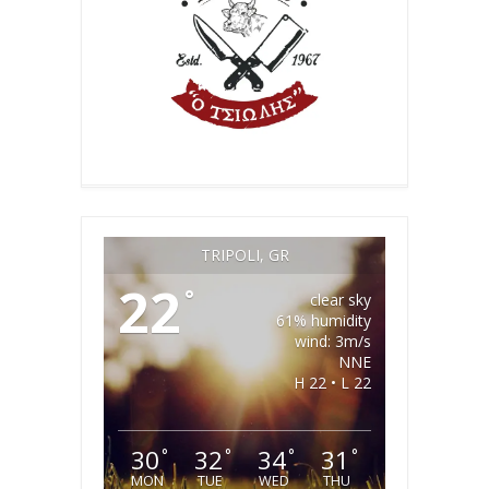
TRIPOLI, GR
22
°
clear sky
61% humidity
wind: 3m/s
NNE
H 22 • L 22
30
32
34
31
°
°
°
°
MON
TUE
WED
THU