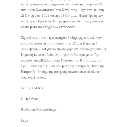
υποψηφιότητας και υπογραφών, σύμφωνα με το άρθρο 28
παρ. 1 του Καταστατικού του Κινήματος, μέχρι την Πέμπτη
21 Οκτωβρίου 2021 και ώρα 18:00 μ.μ.. Η ανακήρυξη των
υποψηφίων Προέδρων θα πραγματοποιηθεί ταυτόχρονα για
όλους μετά τον έλεγχο των υπογραφών.
Σημειώνουμε ότι οι ημερομηνίες διεξαγωγής των εκλογών
είναι, σύμφωνα με την απόφαση της ΚΠΕ, η Κυριακή 5
Δεκεμβρίου 2021 για τον πρώτο γύρο και εφόσον χρειαστεί, η
Κυριακή 12 Δεκεμβρίου 2021 για τον δεύτερο γύρο. Την
απόφαση διαβιβάζουμε στην Πρόεδρο του Κινήματος, στο
Γραμματέα της ΚΠΕ και στα μέλη της Κεντρικής Πολιτικής
Επιτροπής. Επίσης, την απόφαση κοινοποιούμε σε όλους
τους υποψηφίους.
Για την ΕΔΕΚΑΠ,
Ο Πρόεδρος,
Θεόδωρος Καπετανάκης»
in.gr