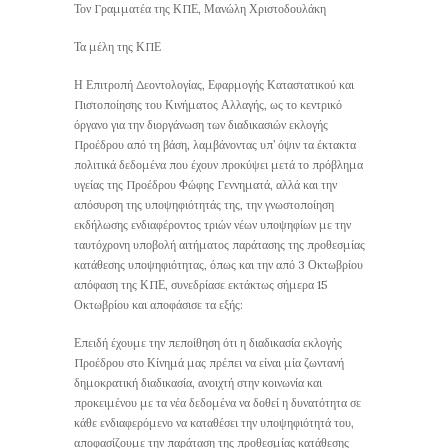
Τον Γραμματέα της ΚΠΕ, Μανώλη Χριστοδουλάκη
Τα μέλη της ΚΠΕ
Η Επιτροπή Δεοντολογίας, Εφαρμογής Καταστατικού και
Πιστοποίησης του Κινήματος Αλλαγής, ως το κεντρικό
όργανο για την διοργάνωση των διαδικασιών εκλογής
Προέδρου από τη βάση, λαμβάνοντας υπ’ όψιν τα έκτακτα
πολιτικά δεδομένα που έχουν προκύψει μετά το πρόβλημα
υγείας της Προέδρου Φώφης Γεννηματά, αλλά και την
απόσυρση της υποψηφιότητάς της, την γνωστοποίηση
εκδήλωσης ενδιαφέροντος τριών νέων υποψηφίων με την
ταυτόχρονη υποβολή αιτήματος παράτασης της προθεσμίας
κατάθεσης υποψηφιότητας, όπως και την από 3 Οκτωβρίου
απόφαση της ΚΠΕ, συνεδρίασε εκτάκτως σήμερα 15
Οκτωβρίου και αποφάσισε τα εξής:
Επειδή έχουμε την πεποίθηση ότι η διαδικασία εκλογής
Προέδρου στο Κίνημά μας πρέπει να είναι μία ζωντανή
δημοκρατική διαδικασία, ανοιχτή στην κοινωνία και
προκειμένου με τα νέα δεδομένα να δοθεί η δυνατότητα σε
κάθε ενδιαφερόμενο να καταθέσει την υποψηφιότητά του,
αποφασίζουμε την παράταση της προθεσμίας κατάθεσης