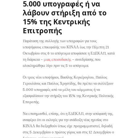
5.000 υπογραφές ή να
λάβουν στήριξη από το
15% της Κεντρικής
Επιτροπής
Παράταση της συλλογής των υπογραφών για τους
υποψήφιους επικεφαλής του ΚΙΝΑΛ έως την Πέμπτη 21
Οκτωβρίου στις 6 το απόγευμα αποφάσισε η ΕΔΕΚΑΠ, κατά
τη διάρκεια –
μιας επεισοδιακής
– συνεδρίασης που
ολοκληρώθηκε λίγο πριν τις 5 το απόγευμα.
Οι τρεις νέοι υποψήφιοι, Βασίλης Κεγκέρογλου, Παύλος
Γερουλάνος και Παύλος Χρηστίδης, θα πρέπει να συλλέξουν
5.000 υπογραφές από τα μέλη του κόμματος ή να
εξασφαλίσουν την στήριξη του 15% της Κεντρικής Πολιτικής
Επιτροπής.
Να επισημανθεί, επίσης, ότι η ΕΔΕΚΑΠ, στην απόφασή της,
αναφέρει ότι οι εκλογές για την ανάδειξη νέας ηγεσίας στο
ΚΙΝΑΛ θα διεξαχθούν όπως είχε προγραμματιστεί, δηλαδή
στις 5 Δεκεμβρίου ο πρώτος γύρος και στις 12 Δεκεμβρίου ο