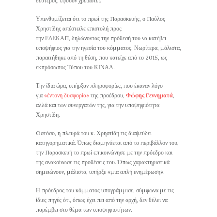
δεύτερος, εφόσον χρειαστεί.
Υπενθυμίζεται ότι το πρωί της Παρασκευής, ο Παύλος
Χρηστίδης απέστειλε επιστολή προς
την ΕΔΕΚΑΠ, δηλώνοντας την πρόθεσή του να κατέβει
υποψήφιος για την ηγεσία του κόμματος. Νωρίτερα, μάλιστα,
παραιτήθηκε από τη θέση, που κατείχε από το 2015, ως
εκπρόσωπος Τύπου του ΚΙΝΑΛ.
Την ίδια ώρα, υπήρξαν πληροφορίες, που έκαναν λόγο
για
«έντονη δυσφορία»
της προέδρου,
Φώφης Γεννηματά
,
αλλά και των συνεργατών της, για την υποψηφιότητα
Χρηστίδη.
Ωστόσο, η πλευρά του κ. Χρηστίδη τις διαψεύδει
κατηγορηματικά. Όπως διαμηνύεται από το περιβάλλον του,
την Παρασκευή το πρωί επικοινώνησε με την πρόεδρο και
της ανακοίνωσε τις προθέσεις του. Όπως χαρακτηριστικά
σημειώνουν, μάλιστα, υπήρξε «μια απλή ενημέρωση».
Η πρόεδρος του κόμματος υπογράμμισε, σύμφωνα με τις
ίδιες πηγές ότι, όπως έχει πει από την αρχή, δεν θέλει να
παρέμβει στο θέμα των υποψηφιοτήτων.