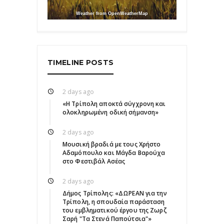
Weather from OpenWeatherMap
TIMELINE POSTS
2 days ago
«Η Τρίπολη αποκτά σύγχρονη και
ολοκληρωμένη οδική σήμανση»
2 days ago
Μουσική βραδιά με τους Χρήστο
Αδαμόπουλο και Μάγδα Βαρούχα
στο Φεστιβάλ Ασέας
2 days ago
Δήμος Τρίπολης: «ΔΩΡΕΑΝ για την
Τρίπολη, η σπουδαία παράσταση
του εμβληματικού έργου της Ζωρζ
Σαρή "Τα Στενά Παπούτσια"»