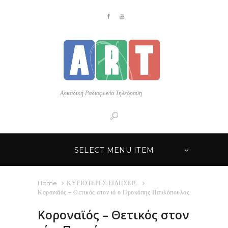
Αρκαδική Ραδιοφωνία Τηλεόραση
SELECT MENU ITEM
Home
ΚΥΡΙΟΤΕΡΕΣ ΕΙΔΗΣΕΙΣ
Κοροναϊός – Θετικός στον ιό ο Προκόπης Παυλόπουλος
Κοροναϊός – Θετικός στον