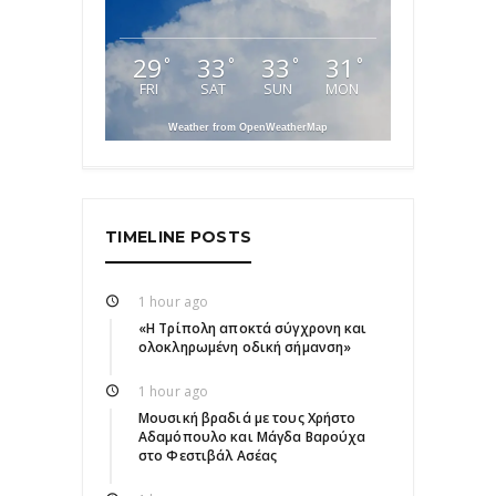
29
33
33
31
°
°
°
°
FRI
SAT
SUN
MON
Weather from OpenWeatherMap
TIMELINE POSTS
1 hour ago
«Η Τρίπολη αποκτά σύγχρονη και
ολοκληρωμένη οδική σήμανση»
1 hour ago
Μουσική βραδιά με τους Χρήστο
Αδαμόπουλο και Μάγδα Βαρούχα
στο Φεστιβάλ Ασέας