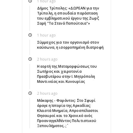
1 hour ago
Δήμος Τρίπολης: «ΔΩΡΕΑΝ για την
Τρίπολη, η σπουδαία παράσταση
του εμβληματικού έργου της Ζωρζ
Σαρή "Τα Στενά Παπούτσια"»
1 hour ago
Σύμμαχος για τον οργανισμό στον
καύσωνα, η ισορροπημένη διατροφή
2 hours ago
Η εορτή της Μεταμορφώσεως του
Σωτήρος και χειροτονία
Πρεσβυτέρου στην Ι. Μητρόπολη
Μαντινείας και Κυνουρίας
2 hours ago
Μάκαρης - Φαράντος: ΄΄Στο Σφυρί
άραγε η Ιστορία της Αρκαδίας;
Κλειστά Μνημεία, Απροσπέλαστοι
Θησαυροί και το Χρονικό ενός
Προαναγγελθέντος Πολιτιστικού
Ξεπουλήματος..;΄΄