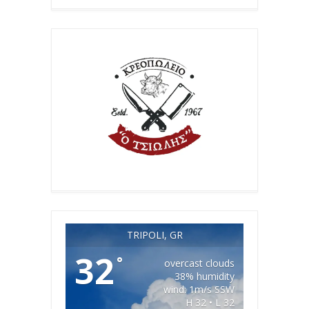
TRIPOLI, GR
32
°
overcast clouds
38% humidity
wind: 1m/s SSW
H 32 • L 32