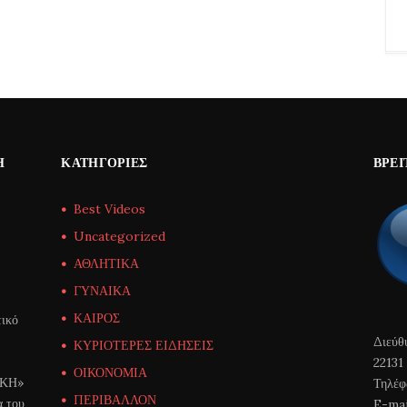
Η
ΚΑΤΗΓΟΡΊΕΣ
ΒΡΕΊ
Best Videos
Uncategorized
ΑΘΛΗΤΙΚΑ
ΓΥΝΑΙΚΑ
ΚΑΙΡΟΣ
ικό
Διεύθ
ΚΥΡΙΟΤΕΡΕΣ ΕΙΔΗΣΕΙΣ
22131
ΟΙΚΟΝΟΜΙΑ
ΙΚΗ»
Τηλέφ
ΠΕΡΙΒΑΛΛΟΝ
α του
E-mai