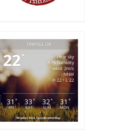
TRIPOLI, GR
22
°
clear sky
47% humidity
wind: 2m/s
NNW
H 22 • L 22
31
33
32
31
°
°
°
°
FRI
SAT
SUN
MON
Weather from OpenWeatherMap