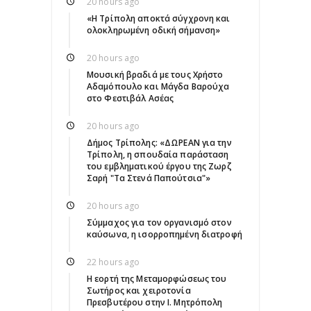
20 hours ago
«Η Τρίπολη αποκτά σύγχρονη και
ολοκληρωμένη οδική σήμανση»
20 hours ago
Μουσική βραδιά με τους Χρήστο
Αδαμόπουλο και Μάγδα Βαρούχα
στο Φεστιβάλ Ασέας
20 hours ago
Δήμος Τρίπολης: «ΔΩΡΕΑΝ για την
Τρίπολη, η σπουδαία παράσταση
του εμβληματικού έργου της Ζωρζ
Σαρή "Τα Στενά Παπούτσια"»
20 hours ago
Σύμμαχος για τον οργανισμό στον
καύσωνα, η ισορροπημένη διατροφή
22 hours ago
Η εορτή της Μεταμορφώσεως του
Σωτήρος και χειροτονία
Πρεσβυτέρου στην Ι. Μητρόπολη