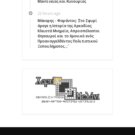
Μαντινείας και Κυνουρίας
22 hours ago
Μάκαρης - Φαράντος: ΄΄Στο Σφυρί
άραγε η Ιστορία της Αρκαδίας;
Κλειστά Μνημεία, Απροσπέλαστοι
Θησαυροί και το Χρονικό ενός
Προαναγγελθέντος Πολιτιστικού
Ξεπουλήματος..;΄΄