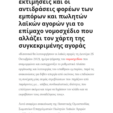
εκτιμήσεις και οι
αντιδράσεις φορέων των
εμπόρων και πωλητών
λαϊκών αγορών για το
επίμαχο νομοσχέδιο που
αλλάζει τον χάρτη της
συγκεκριμένης αγοράς
«Κανονικά θα λειτουργήσουν οι λαϊκές αγορές τη Δευτέρα 25
Οκτωβρίου 2021, ημέρα ψήφισης του
νομοσχεδίου
που
αναμορφώνει και εκσυγχρονίζει το ρυθμιστικό πλαίσιο
οργάνωσης και λειτουργίας του υπαίθριου εμπορίου, παρά τις
ανακοινώσεις για δήθεν απεργία από εκείνους που επιδιώκουν
τη συνέχιση μίας σειράς στρεβλώσεων που πηγάζουν από
παράγοντες με… ισόβιες συνδικαλιστικές ιδιότητες που
επιλέγουν ακόμα και τώρα να διχάσουν τον κλάδο και να
εκφοβίσουν τους συναδέλφους τους».
Αυτό αναφέρει ανακοίνωση της Παναττικής Ομοσπονδίας
Σωματείων Επαγγελματιών Πωλητών Λαϊκών Αγορών