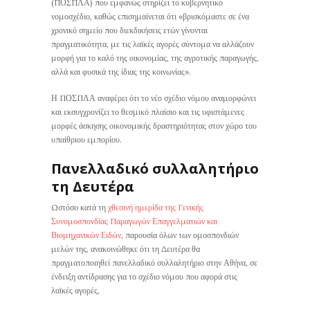
(ΠΟΣΠΛΑ) που εμφανώς στηρίζει το κυβερνητικό
νομοσχέδιο, καθώς επισημαίνεται ότι «βρισκόμαστε σε ένα
χρονικό σημείο που διεκδικήσεις ετών γίνονται
πραγματικότητα, με τις λαϊκές αγορές σύντομα να αλλάζουν
μορφή για το καλό της οικονομίας, της αγροτικής παραγωγής,
αλλά και φυσικά της ίδιας της κοινωνίας».
Η ΠΟΣΠΛΑ αναφέρει ότι το νέο σχέδιο νόμου αναμορφώνει
και εκσυγχρονίζει το θεσμικό πλαίσιο και τις υφιστάμενες
μορφές άσκησης οικονομικής δραστηριότητας στον χώρο του
υπαίθριου εμπορίου.
Πανελλαδικό συλλαλητήριο
τη Δευτέρα
Ωστόσο κατά τη
χθεσινή ημερίδα της Γενικής
Συνομοσπονδίας Παραγωγών Επαγγελματιών και
Βιομηχανικών Ειδών
, παρουσία όλων των ομοσπονδιών
μελών της, ανακοινώθηκε ότι τη Δευτέρα θα
πραγματοποιηθεί πανελλαδικό συλλαλητήριο στην Αθήνα, σε
ένδειξη αντίδρασης για το σχέδιο νόμου που αφορά στις
λαϊκές αγορές,