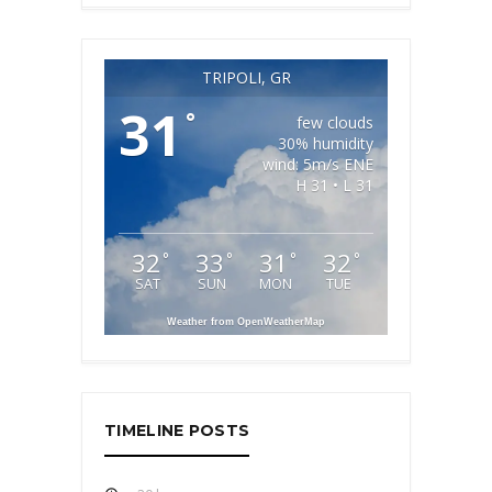
TRIPOLI, GR
31
°
few clouds
30% humidity
wind: 5m/s ENE
H 31 • L 31
32
33
31
32
°
°
°
°
SAT
SUN
MON
TUE
Weather from OpenWeatherMap
TIMELINE POSTS