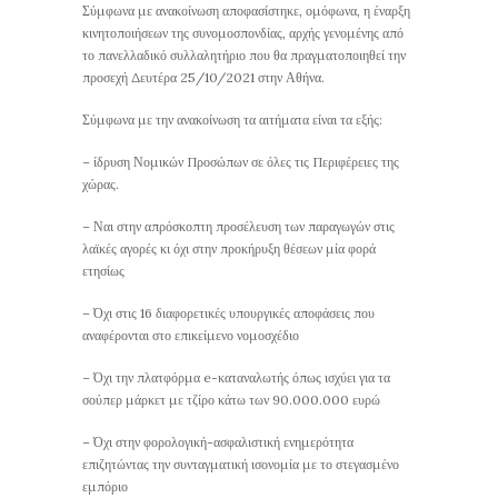
Σύμφωνα με ανακοίνωση αποφασίστηκε, ομόφωνα, η έναρξη
κινητοποιήσεων της συνομοσπονδίας, αρχής γενομένης από
το πανελλαδικό συλλαλητήριο που θα πραγματοποιηθεί την
προσεχή Δευτέρα 25/10/2021 στην Αθήνα.
Σύμφωνα με την ανακοίνωση τα αιτήματα είναι τα εξής:
– ίδρυση Νομικών Προσώπων σε όλες τις Περιφέρειες της
χώρας.
– Ναι στην απρόσκοπτη προσέλευση των παραγωγών στις
λαϊκές αγορές κι όχι στην προκήρυξη θέσεων μία φορά
ετησίως
– Όχι στις 16 διαφορετικές υπουργικές αποφάσεις που
αναφέρονται στο επικείμενο νομοσχέδιο
– Όχι την πλατφόρμα e-καταναλωτής όπως ισχύει για τα
σούπερ μάρκετ με τζίρο κάτω των 90.000.000 ευρώ
– Όχι στην φορολογική-ασφαλιστική ενημερότητα
επιζητώντας την συνταγματική ισονομία με το στεγασμένο
εμπόριο