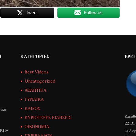
Tweet
Follow us
Η
ΚΑΤΗΓΟΡΊΕΣ
ΒΡΕΊ
Best Videos
Uncategorized
ΑΘΛΗΤΙΚΑ
ΓΥΝΑΙΚΑ
ΚΑΙΡΟΣ
ικό
Διεύθ
ΚΥΡΙΟΤΕΡΕΣ ΕΙΔΗΣΕΙΣ
22131
ΟΙΚΟΝΟΜΙΑ
ΙΚΗ»
Τηλέφ
ΠΕΡΙΒΑΛΛΟΝ