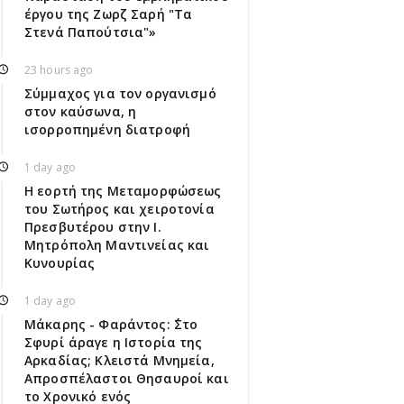
έργου της Ζωρζ Σαρή "Τα
Στενά Παπούτσια"»
23 hours ago
Σύμμαχος για τον οργανισμό
στον καύσωνα, η
ισορροπημένη διατροφή
1 day ago
Η εορτή της Μεταμορφώσεως
του Σωτήρος και χειροτονία
Πρεσβυτέρου στην Ι.
Μητρόπολη Μαντινείας και
Κυνουρίας
1 day ago
Μάκαρης - Φαράντος: ΄΄Στο
Σφυρί άραγε η Ιστορία της
Αρκαδίας; Κλειστά Μνημεία,
Απροσπέλαστοι Θησαυροί και
το Χρονικό ενός