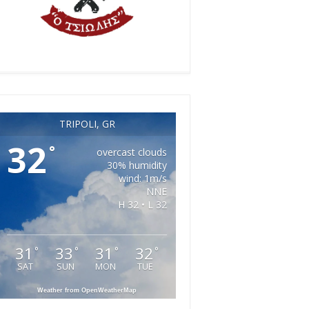
TRIPOLI, GR
32
°
overcast clouds
30% humidity
wind: 1m/s
NNE
H 32 • L 32
31
33
31
32
°
°
°
°
SAT
SUN
MON
TUE
Weather from OpenWeatherMap