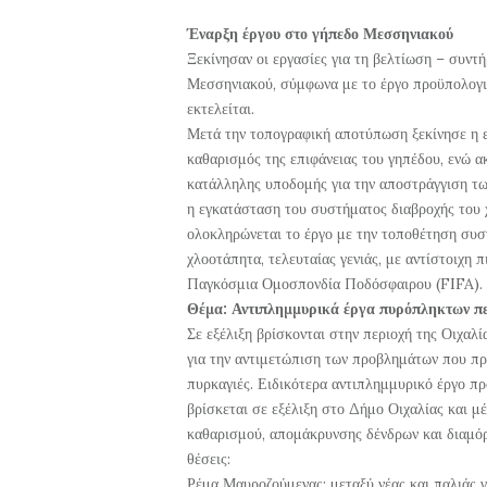
Έναρξη έργου στο γήπεδο Μεσσηνιακού
Ξεκίνησαν οι εργασίες για τη βελτίωση – συντ
Μεσσηνιακού, σύμφωνα με το έργο προϋπολο
εκτελείται.
Μετά την τοπογραφική αποτύπωση ξεκίνησε η ε
καθαρισμός της επιφάνειας του γηπέδου, ενώ 
κατάλληλης υποδομής για την αποστράγγιση τ
η εγκατάσταση του συστήματος διαβροχής του 
ολοκληρώνεται το έργο με την τοποθέτηση συσ
χλοοτάπητα, τελευταίας γενιάς, με αντίστοιχη 
Παγκόσμια Ομοσπονδία Ποδόσφαιρου (FIFA).
Θέμα: Αντιπλημμυρικά έργα πυρόπληκτων π
Σε εξέλιξη βρίσκονται στην περιοχή της Οιχαλί
για την αντιμετώπιση των προβλημάτων που π
πυρκαγιές. Ειδικότερα αντιπλημμυρικό έργο 
βρίσκεται σε εξέλιξη στο Δήμο Οιχαλίας και μέ
καθαρισμού, απομάκρυνσης δένδρων και διαμό
θέσεις:
Ρέμα Μαυροζούμενας: μεταξύ νέας και παλιάς 