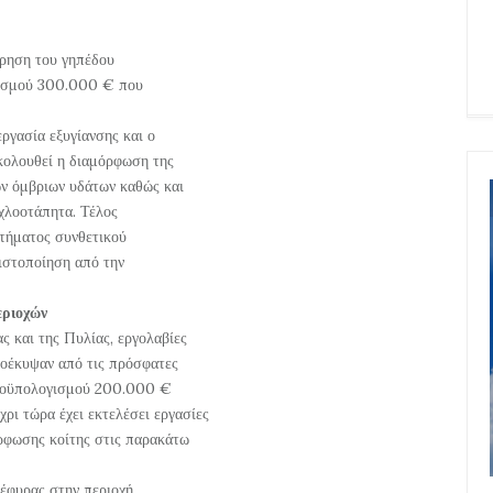
ήρηση του γηπέδου
γισμού 300.000 € που
ργασία εξυγίανσης και ο
ακολουθεί η διαμόρφωση της
ων όμβριων υδάτων καθώς και
χλοοτάπητα. Τέλος
τήματος συνθετικού
πιστοποίηση από την
εριοχών
ας και της Πυλίας, εργολαβίες
ροέκυψαν από τις πρόσφατες
προϋπολογισμού 200.000 €
χρι τώρα έχει εκτελέσει εργασίες
ρφωσης κοίτης στις παρακάτω
γέφυρας στην περιοχή