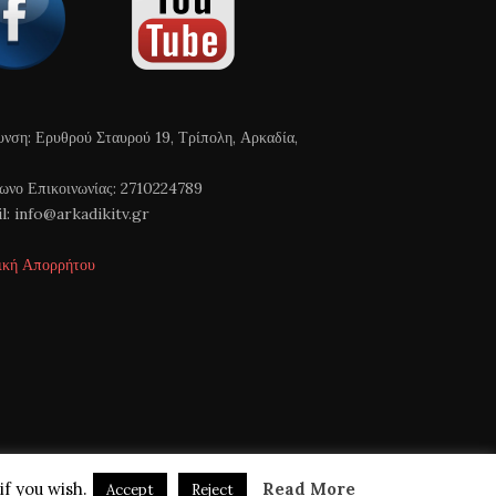
υνση: Ερυθρού Σταυρού 19, Τρίπολη, Αρκαδία,
ωνο Επικοινωνίας: 2710224789
l: info@arkadikitv.gr
ική Απορρήτου
if you wish.
Read More
Accept
Reject