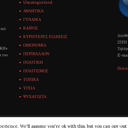
Uncategorized
ΑΘΛΗΤΙΚΑ
ΓΥΝΑΙΚΑ
ΚΑΙΡΟΣ
ικό
Διεύθ
ΚΥΡΙΟΤΕΡΕΣ ΕΙΔΗΣΕΙΣ
22131
ΟΙΚΟΝΟΜΙΑ
ΙΚΗ»
Τηλέφ
ΠΕΡΙΒΑΛΛΟΝ
α του
E-mai
ΠΟΛΙΤΙΚΗ
Πολιτ
ΠΟΛΙΤΙΣΜΟΣ
ΤΟΠΙΚΑ
ΥΓΕΙΑ
ΨΥΧΑΓΩΓΙΑ
erience. We'll assume you're ok with this, but you can opt-out 