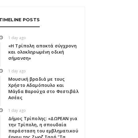
TIMELINE POSTS
1 day ago
«Η Τρίπολη αποκτά σύγχρονη
και ολοκληρωμένη οδική
σήμανση»
1 day ago
Μουσική βραδιά με τους
Χρήστο Αδαμόπουλο και
Μάγδα Βαρούχα στο Φεστιβάλ
Ασέας
1 day ago
Δήμος Τρίπολης: «ΔΩΡΕΑΝ για
την Τρίπολη, η σπουδαία
παράσταση του εμβληματικού
έργου της Ζωρζ Σαρή "Τα