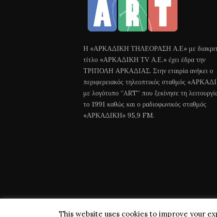
Η «ΑΡΚΑΔΙΚΗ ΤΗΛΕΟΡΑΣΗ Α.Ε» με διακριτ
τίτλο «ΑΡΚΑΔΙΚΗ ΤV Α.Ε.» έχει έδρα την
ΤΡΙΠΟΛΗ ΑΡΚΑΔΙΑΣ. Στην εταιρία ανήκει ο
περιφερειακός τηλεοπτικός σταθμός «ΑΡΚΑΔ
με λογότυπο “ART” που ξεκίνησε τη λειτουργί
το 1991 καθώς και ο ραδιοφωνικός σταθμός
«ΑΡΚΑΔΙΚΗ» 95,9 FM.
This website uses cookies to improve your exp
Arkadiki TV © 2018 All Rights Reserved