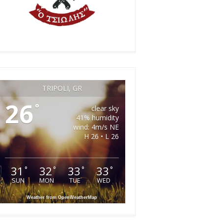
TRIPOLI, GR
26
°
clear sky
41% humidity
wind: 4m/s NE
H 26 • L 26
31
32
33
33
°
°
°
°
SUN
MON
TUE
WED
Weather from OpenWeatherMap