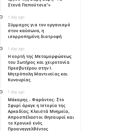
Στενά Παπούτσια"»
1 day ago
Σύμμαχος για τον οργανισμό
στον καύσωνα, η
ισορροπημένη διατροφή
1 day ago
Η εορτή της Μεταμορφώσεως
του Σωτήρος και χειροτονία
Πρεσβυτέρου στην Ι.
Μητρόπολη Μαντινείας και
Κυνουρίας
1 day ago
Μάκαρης - Φαράντος: ΄΄Στο
Σφυρί άραγε η Ιστορία της
Αρκαδίας; Κλειστά Μνημεία,
Απροσπέλαστοι Θησαυροί και
το Χρονικό ενός
Προαναγγελθέντος