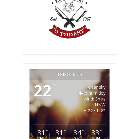
TRIPOLI, GR
22
°
clear sky
44% humidity
wind: 3m/s
NNW
H 22 • L 22
31
31
34
33
°
°
°
°
THU
FRI
SAT
SUN