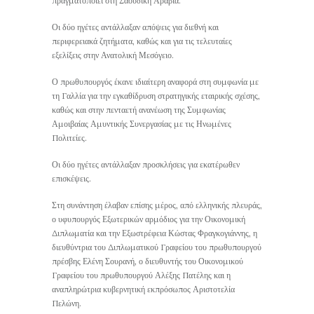
πραγματοποιεί στη Σαουδική Αραβία.
Οι δύο ηγέτες αντάλλαξαν απόψεις για διεθνή και
περιφερειακά ζητήματα, καθώς και για τις τελευταίες
εξελίξεις στην Ανατολική Μεσόγειο.
Ο πρωθυπουργός έκανε ιδιαίτερη αναφορά στη συμφωνία με
τη Γαλλία για την εγκαθίδρυση στρατηγικής εταιρικής σχέσης,
καθώς και στην πενταετή ανανέωση της Συμφωνίας
Αμοιβαίας Αμυντικής Συνεργασίας με τις Ηνωμένες
Πολιτείες.
Οι δύο ηγέτες αντάλλαξαν προσκλήσεις για εκατέρωθεν
επισκέψεις.
Στη συνάντηση έλαβαν επίσης μέρος, από ελληνικής πλευράς,
ο υφυπουργός Εξωτερικών αρμόδιος για την Οικονομική
Διπλωματία και την Εξωστρέφεια Κώστας Φραγκογιάννης, η
διευθύντρια του Διπλωματικού Γραφείου του πρωθυπουργού
πρέσβης Ελένη Σουρανή, ο διευθυντής του Οικονομικού
Γραφείου του πρωθυπουργού Αλέξης Πατέλης και η
αναπληρώτρια κυβερνητική εκπρόσωπος Αριστοτελία
Πελώνη.