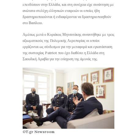
επενδύσουν στην Ελλάδα, και στη συνέχεια είχε συνάντηση με
ανώτατα στελέχη ελληνικών εταιρειών οι οποίες ήδη
δραστηριοποιούνται ή ενδιαφέρονται να δραστηριοποιηθούν
στο Βασίλειο.
Αμέσως μετά ο Κυριάκος Μητσοτάκης συναντήθηκε με τρεις
αξιωματικούς της Πολεμικής Αεροπορίας οι οποίοι
εργάζονται ως σύνδεσμοι για την μεταφορά και εγκατάσταση
της συστοιχίας Patriot που έχει διαθέσει η Ελλάδα στη
Σαουδική Αραβία για την ενίσχυση της άμυνάς της.
OT.gr Newsroom