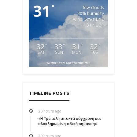
31
°
few clouds
30% humidity
wind: 5m/s ENE
H 31 • L 31
32
33
31
32
°
°
°
°
SAT
SUN
MON
TUE
Weather from OpenWeatherMap
TIMELINE POSTS
20 hours ago
«Η Τρίπολη αποκτά σύγχρονη και
ολοκληρωμένη οδική σήμανση»
20 hours ago