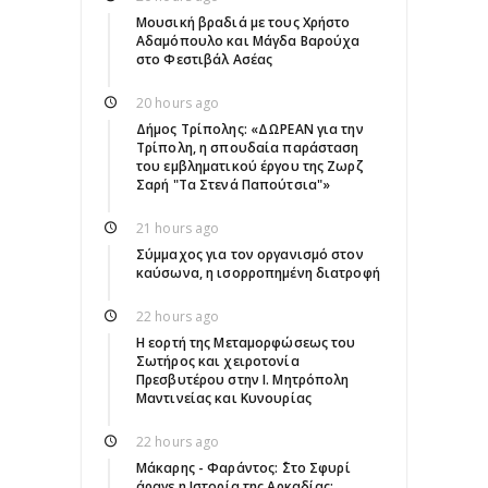
Μουσική βραδιά με τους Χρήστο
Αδαμόπουλο και Μάγδα Βαρούχα
στο Φεστιβάλ Ασέας
20 hours ago
Δήμος Τρίπολης: «ΔΩΡΕΑΝ για την
Τρίπολη, η σπουδαία παράσταση
του εμβληματικού έργου της Ζωρζ
Σαρή "Τα Στενά Παπούτσια"»
21 hours ago
Σύμμαχος για τον οργανισμό στον
καύσωνα, η ισορροπημένη διατροφή
22 hours ago
Η εορτή της Μεταμορφώσεως του
Σωτήρος και χειροτονία
Πρεσβυτέρου στην Ι. Μητρόπολη
Μαντινείας και Κυνουρίας
22 hours ago
Μάκαρης - Φαράντος: ΄΄Στο Σφυρί
άραγε η Ιστορία της Αρκαδίας;