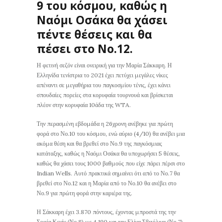
9 του κόσμου, καθώς η
Ναόμι Οσάκα θα χάσει
πέντε θέσεις και θα
πέσει στο Νο.12.
Η φετινή σεζόν είναι ονειρική για την Μαρία Σάκκαρη. Η
Ελληνίδα τενίστρια το 2021 έχει πετύχει μεγάλες νίκες
απέναντι σε μεγαθήρια του παγκοσμίου τένις, έχει κάνει
σπουδαίες πορείες στα κορυφαία τουρνουά και βρίσκεται
πλέον στην κορυφαία 10άδα της WTA.
Την περασμένη εβδομάδα η 26χρονη ανέβηκε για πρώτη
φορά στο Νο.10 του κόσμου, ενώ αύριο (4/10) θα ανέβει μια
ακόμα θέση και θα βρεθεί στο Νο.9 της παγκόσμιας
κατάταξης, καθώς η Ναόμι Οσάκα θα υποχωρήσει 5 θέσεις,
καθώς θα χάσει τους 1000 βαθμούς που είχε πάρει πέρσι στο
Indian Wells. Αυτό πρακτικά σημαίνει ότι από το Νο.7 θα
βρεθεί στο Νο.12 και η Μαρία από το Νο.10 θα ανέβει στο
Νο.9 για πρώτη φορά στην καριέρα της.
Η Σάκκαρη έχει 3.870 πόντους, έχοντας μπροστά της την
Σοφία Κενίν (Νο.8) με 4.190 και την Ελίνα Σβιτόλινα (Νο.7)