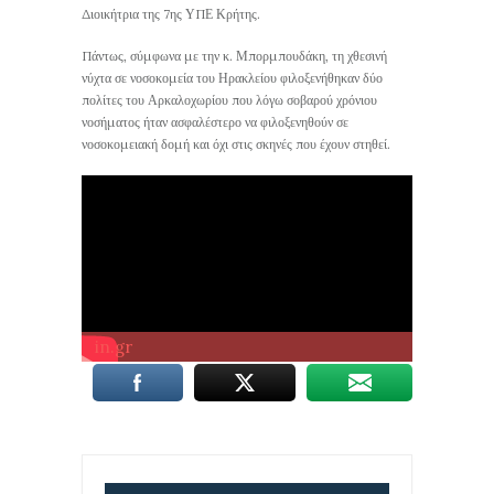
Διοικήτρια της 7ης ΥΠΕ Κρήτης.
Πάντως, σύμφωνα με την κ. Μπορμπουδάκη, τη χθεσινή
νύχτα σε νοσοκομεία του Ηρακλείου φιλοξενήθηκαν δύο
πολίτες του Αρκαλοχωρίου που λόγω σοβαρού χρόνιου
νοσήματος ήταν ασφαλέστερο να φιλοξενηθούν σε
νοσοκομειακή δομή και όχι στις σκηνές που έχουν στηθεί.
in.gr