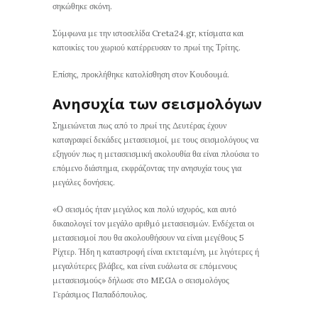
σηκώθηκε σκόνη.
Σύμφωνα με την ιστοσελίδα Creta24.gr, κτίσματα και
κατοικίες του χωριού κατέρρευσαν το πρωί της Τρίτης.
Επίσης, προκλήθηκε κατολίσθηση στον Κουδουμά.
Ανησυχία των σεισμολόγων
Σημειώνεται πως από το πρωί της Δευτέρας έχουν
καταγραφεί δεκάδες μετασεισμοί, με τους σεισμολόγους να
εξηγούν πως η μετασεισμική ακολουθία θα είναι πλούσια το
επόμενο διάστημα, εκφράζοντας την ανησυχία τους για
μεγάλες δονήσεις.
«Ο σεισμός ήταν μεγάλος και πολύ ισχυρός, και αυτό
δικαιολογεί τον μεγάλο αριθμό μετασεισμών. Ενδέχεται οι
μετασεισμοί που θα ακολουθήσουν να είναι μεγέθους 5
Ρίχτερ. Ήδη η καταστροφή είναι εκτεταμένη, με λιγότερες ή
μεγαλύτερες βλάβες, και είναι ευάλωτα σε επόμενους
μετασεισμούς» δήλωσε στο MEGA ο σεισμολόγος
Γεράσιμος Παπαδόπουλος.