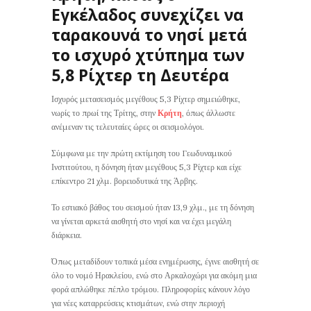
Εγκέλαδος συνεχίζει να
ταρακουνά το νησί μετά
το ισχυρό χτύπημα των
5,8 Ρίχτερ τη Δευτέρα
Ισχυρός μετασεισμός μεγέθους 5,3 Ρίχτερ σημειώθηκε,
νωρίς το πρωί της Τρίτης, στην
Κρήτη
, όπως άλλωστε
ανέμεναν τις τελευταίες ώρες οι σεισμολόγοι.
Σύμφωνα με την πρώτη εκτίμηση του Γεωδυναμικού
Ινστιτούτου, η δόνηση ήταν μεγέθους 5,3 Ρίχτερ και είχε
επίκεντρο 21 χλμ. βορειοδυτικά της Άρβης.
Το εστιακό βάθος του σεισμού ήταν 13,9 χλμ., με τη δόνηση
να γίνεται αρκετά αισθητή στο νησί και να έχει μεγάλη
διάρκεια.
Όπως μεταδίδουν τοπικά μέσα ενημέρωσης, έγινε αισθητή σε
όλο το νομό Ηρακλείου, ενώ στο Αρκαλοχώρι για ακόμη μια
φορά απλώθηκε πέπλο τρόμου. Πληροφορίες κάνουν λόγο
για νέες καταρρεύσεις κτισμάτων, ενώ στην περιοχή