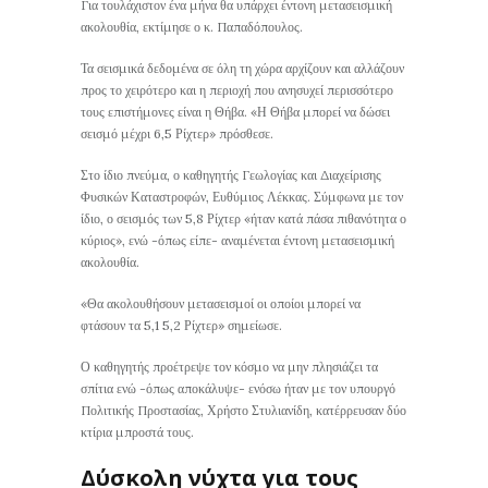
Για τουλάχιστον ένα μήνα θα υπάρχει έντονη μετασεισμική
ακολουθία, εκτίμησε ο κ. Παπαδόπουλος.
Τα σεισμικά δεδομένα σε όλη τη χώρα αρχίζουν και αλλάζουν
προς το χειρότερο και η περιοχή που ανησυχεί περισσότερο
τους επιστήμονες είναι η Θήβα. «Η Θήβα μπορεί να δώσει
σεισμό μέχρι 6,5 Ρίχτερ» πρόσθεσε.
Στο ίδιο πνεύμα, ο καθηγητής Γεωλογίας και Διαχείρισης
Φυσικών Καταστροφών, Ευθύμιος Λέκκας. Σύμφωνα με τον
ίδιο, ο σεισμός των 5,8 Ρίχτερ «ήταν κατά πάσα πιθανότητα ο
κύριος», ενώ -όπως είπε- αναμένεται έντονη μετασεισμική
ακολουθία.
«Θα ακολουθήσουν μετασεισμοί οι οποίοι μπορεί να
φτάσουν τα 5,1 5,2 Ρίχτερ» σημείωσε.
Ο καθηγητής προέτρεψε τον κόσμο να μην πλησιάζει τα
σπίτια ενώ -όπως αποκάλυψε- ενόσω ήταν με τον υπουργό
Πολιτικής Προστασίας, Χρήστο Στυλιανίδη, κατέρρευσαν δύο
κτίρια μπροστά τους.
Δύσκολη νύχτα για τους