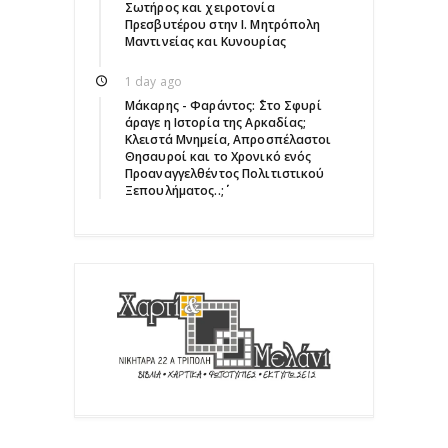
Σωτήρος και χειροτονία
Πρεσβυτέρου στην Ι. Μητρόπολη
Μαντινείας και Κυνουρίας
1 day ago
Μάκαρης - Φαράντος: ΄΄Στο Σφυρί
άραγε η Ιστορία της Αρκαδίας;
Κλειστά Μνημεία, Απροσπέλαστοι
Θησαυροί και το Χρονικό ενός
Προαναγγελθέντος Πολιτιστικού
Ξεπουλήματος..;΄΄