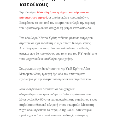
κατοίκους
Την ίδια ώρα,
δύσκολη ήταν η νύχτα που πέρασαν οι
κάτοικοι του νησιού
, οι οποίοι ακόμη προσπαθούν να
ξεπεράσουν το σοκ από τον σεισμό που έπληξε την περιοχή
του Αρκαλοχωρίου και στοίχισε τη ζωή σε έναν άνθρωπο.
Ένα ολόκληρο Κέντρο Υγείας στήθηκε μέσα σε σκηνή του
στρατού και έχει τοποθετηθεί έξω από το Κέντρο Υγείας
Αρκαλοχωρίου, προκειμένου να καλυφθούν οι πιθανές
ανάγκες που θα προκύψουν, εάν το κτίριο του ΚΥ κριθεί από
τους μηχανικούς ακατάλληλο προς χρήση.
Σύμφωνα με την διοικήτρια της 7ης ΥΠΕ Κρήτης Λένα
Μπορμπουδάκη, η σκηνή έχει όλο τον απαιτούμενο
εξοπλισμό για την αντιμετώπιση έκτακτων περιστατικών.
«Θα νοσηλευτούν περιστατικά που χρήζουν
οξυγονοθεραπείας ή οποιοδήποτε άλλο περιστατικό που
λόγω υγείας δεν δύναται να παραμείνει στις σκηνές που έχουν
στηθεί στο εκθεσιακό κέντρο ή στους οικισμούς. Μέσα στη
νύχτα ολοκληρώθηκε το στήσιμό της και είμαστε έτοιμοι
εφόσον χρειαστεί να νοσηλευτούν πολίτες», ανέφερε η