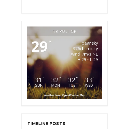
TRIPOLI, GR
29
°
clear sky
37% humidity
wind: 7m/s NE
H 29 • L 29
31
32
32
33
°
°
°
°
SUN
MON
TUE
WED
Weather from OpenWeatherMap
TIMELINE POSTS