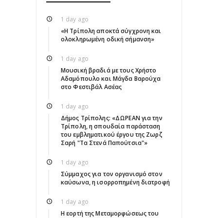
1 day ago
«Η Τρίπολη αποκτά σύγχρονη και
ολοκληρωμένη οδική σήμανση»
1 day ago
Μουσική βραδιά με τους Χρήστο
Αδαμόπουλο και Μάγδα Βαρούχα
στο Φεστιβάλ Ασέας
1 day ago
Δήμος Τρίπολης: «ΔΩΡΕΑΝ για την
Τρίπολη, η σπουδαία παράσταση
του εμβληματικού έργου της Ζωρζ
Σαρή "Τα Στενά Παπούτσια"»
1 day ago
Σύμμαχος για τον οργανισμό στον
καύσωνα, η ισορροπημένη διατροφή
1 day ago
Η εορτή της Μεταμορφώσεως του