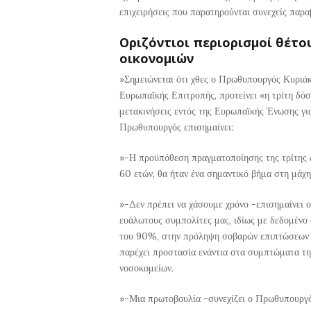
επιχειρήσεις που παρατηρούνται συνεχείς παρα
Οριζόντιοι περιορισμοί θέτο
οικονομιών
»Σημειώνεται ότι χθες ο Πρωθυπουργός Κυριά
Ευρωπαϊκής Επιτροπής, προτείνει «η τρίτη δό
μετακινήσεις εντός της Ευρωπαϊκής Ένωσης γι
Πρωθυπουργός επισημαίνει:
»-Η προϋπόθεση πραγματοποίησης της τρίτης δ
60 ετών, θα ήταν ένα σημαντικό βήμα στη μάχη
»-Δεν πρέπει να χάσουμε χρόνο -επισημαίνει
ευάλωτους συμπολίτες μας, ιδίως με δεδομένο
του 90%, στην πρόληψη σοβαρών επιπτώσεων τ
παρέχει προστασία ενάντια στα συμπτώματα της
νοσοκομείων.
»-Μια πρωτοβουλία -συνεχίζει ο Πρωθυπουργό