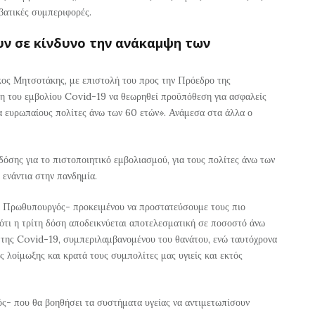
βατικές συμπεριφορές.
υν σε κίνδυνο την ανάκαμψη των
κος Μητσοτάκης, με επιστολή του προς την Πρόεδρο της
ση του εμβολίου Covid-19 να θεωρηθεί προϋπόθεση για ασφαλείς
α ευρωπαίους πολίτες άνω των 60 ετών». Ανάμεσα στα άλλα ο
όσης για το πιστοποιητικό εμβολιασμού, για τους πολίτες άνω των
 ενάντια στην πανδημία.
 ο Πρωθυπουργός- προκειμένου να προστατεύσουμε τους πιο
 ότι η τρίτη δόση αποδεικνύεται αποτελεσματική σε ποσοστό άνω
ης Covid-19, συμπεριλαμβανομένου του θανάτου, ενώ ταυτόχρονα
 λοίμωξης και κρατά τους συμπολίτες μας υγιείς και εκτός
ς- που θα βοηθήσει τα συστήματα υγείας να αντιμετωπίσουν