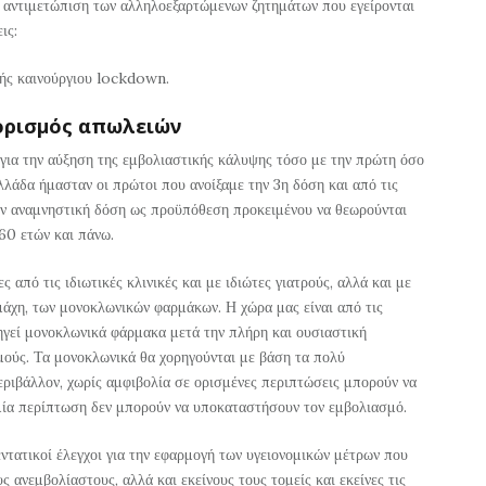
η αντιμετώπιση των αλληλοεξαρτώμενων ζητημάτων που εγείρονται
ις:
λής καινούργιου lockdown.
ορισμός απωλειών
για την αύξηση της εμβολιαστικής κάλυψης τόσο με την πρώτη όσο
λλάδα ήμασταν οι πρώτοι που ανοίξαμε την 3η δόση και από τις
ν αναμνηστική δόση ως προϋπόθεση προκειμένου να θεωρούνται
60 ετών και πάνω.
ς από τις ιδιωτικές κλινικές και με ιδιώτες γιατρούς, αλλά και με
άχη, των μονοκλωνικών φαρμάκων. Η χώρα μας είναι από τις
ηγεί μονοκλωνικά φάρμακα μετά την πλήρη και ουσιαστική
μούς. Τα μονοκλωνικά θα χορηγούνται με βάση τα πολύ
ριβάλλον, χωρίς αμφιβολία σε ορισμένες περιπτώσεις μπορούν να
μία περίπτωση δεν μπορούν να υποκαταστήσουν τον εμβολιασμό.
εντατικοί έλεγχοι για την εφαρμογή των υγειονομικών μέτρων που
ς ανεμβολίαστους, αλλά και εκείνους τους τομείς και εκείνες τις