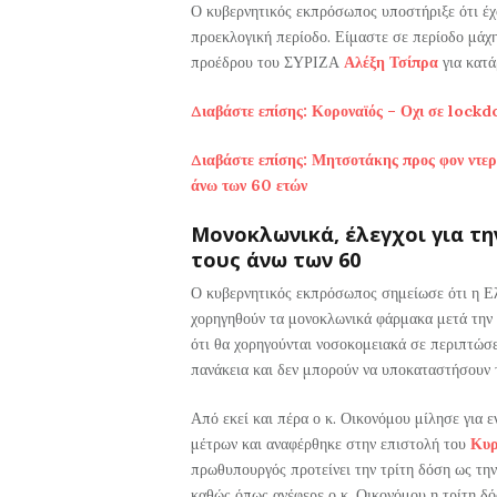
Ο κυβερνητικός εκπρόσωπος υποστήριξε ότι έχο
προεκλογική περίοδο. Είμαστε σε περίοδο μάχη
προέδρου του ΣΥΡΙΖΑ
Αλέξη Τσίπρα
για κατ
Διαβάστε επίσης: Κοροναϊός – Οχι σε lockd
Διαβάστε επίσης: Μητσοτάκης προς φον ντερ 
άνω των 60 ετών
Μονοκλωνικά, έλεγχοι για τη
τους άνω των 60
Ο κυβερνητικός εκπρόσωπος σημείωσε ότι η Ελ
χορηγηθούν τα μονοκλωνικά φάρμακα μετά την 
ότι θα χορηγούνται νοσοκομειακά σε περιπτώσει
πανάκεια και δεν μπορούν να υποκαταστήσουν 
Από εκεί και πέρα ο κ. Οικονόμου μίλησε για 
μέτρων και αναφέρθηκε στην επιστολή του
Κυρ
πρωθυπουργός προτείνει την τρίτη δόση ως τη
καθώς όπως ανέφερε ο κ. Οικονόμου η τρίτη δ