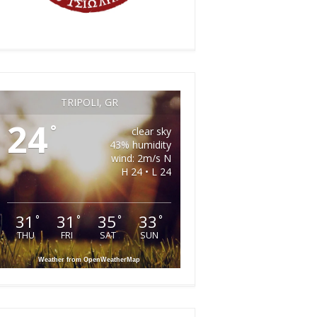
TRIPOLI, GR
24
°
clear sky
43% humidity
wind: 2m/s N
H 24 • L 24
31
31
35
33
°
°
°
°
THU
FRI
SAT
SUN
Weather from OpenWeatherMap