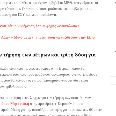
υν γίνει προσλήψεις και έχουν αυξηθεί οι ΜΕΘ. «Δεν είμαστε σε
ς» τόνισε ο κ. Οικονόμου καυτηριάζοντας τις προβλέψεις του
άρρευση του ΕΣΥ και νέου lockdown.
own λέει η κυβέρνηση όσο οι φήμες «φουντώνουν»
Λάιεν – Μόνο μετά την τρίτη δόση να ταξιδεύουν στην ΕΕ οι
ν τήρηση των μέτρων και τρίτη δόση για
λάδα είναι από τις πρώτες χώρες στην Ευρώπη όπου θα
έγκρισή τους από τους αρμόδιους οργανισμούς υγείας. Σημείωσε
ς που θα κρίνουν οι γιατροί επισημαίνοντας ότι «δεν είναι
τον εμβολιασμό».
εντατικοποίηση των ελέγχων για την τήρηση των υφιστάμενων
ιάκου Μητσοτάκη
στην πρόεδρο της Κομισιόν όπου ο
ν προϋπόθεση για την ασφαλή μετακίνηση για τους άνω των 60 ετών
όση αποδεικνύεται αποτελεσματική σε ποσοστό άνω του 90%.