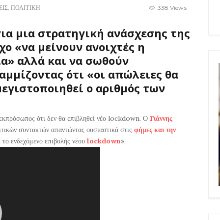
ΕΙΣ
,
ΠΟΛΙΤΙΚΗ
338 Views
για μια στρατηγική ανάσχεσης της
χο «να μείνουν ανοιχτές η
ία» αλλά και να σωθούν
μμίζοντας ότι «οι απώλειες θα
μεγιστοποιηθεί ο αριθμός των
 εκπρόσωπος ότι δεν θα επιβληθεί νέο lockdown. Ο
Γιάννης
ιτικών συντακτών απαντώντας ουσιαστικά στις
φήμες και την
ι το ενδεχόμενο επιβολής νέου
lockdown
».