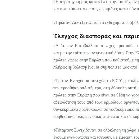
»Η στρατηγική μας κατατείνει στην ταυτόχρον
και αναπτύσσεται σε συγκεκριμένες κατευθύνσε
»Πρώτον: Δεν εξετάζεται το ενδεχόμενο επιβο
Έλεγχος διασποράς και περι
»Δεύτερον: Καταβάλλεται συνεχής προσπάθεια 
και με την τρίτη την αναμνηστική δόση. Στην Ε
πρώτες χώρες στην Ευρώπη που καθιστούμε τη
πλήρως εμβολιασμένοι οι συμπολίτες μας από 
»Τρίτον: Ενισχύεται συνεχώς το Ε.Σ.Υ., με κλίνε
την προσθήκη από σήμερα, στη δύσκολη αυτή μ
πρώτες στην Ευρώπη που είναι σε θέση να χορ
αδειοδότησή τους από τους αρμόδιους οργανισ
συγκεκριμένα πρωτόκολλα, σε νοσοκομειακό πε
βοηθήσουν πολύ, δεν όμως πανάκεια και σε κα
»Τέταρτον: Συνεχίζονται σε ολόκληρη τη χώρα 
έχουμε ανακοινώσει και ισχύουν, με έμφαση του