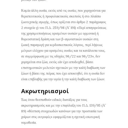
Καμία άλλη ουσία, εκτός από τις ουσίες που χορηγούνται για
θεραπευτικούς ή προφυλακτικούς σκοπούς ή στο πλαίσιο
ζωοτεχνικής αγωγής, όπως ορίζεται στο άρθρο 2 παράγραφος
2 στοιχείο γ) του Π.Δ. 259/98 (Α’ 191) «Περί απαγορεύσεως
της χρησιμοποιήσεως ορισμένων ουσιών με ορμονική ή
θυρεοστατική δράση και των β-αγωνιστικών ουσιών στη
ζωική παραγωγή για κερδοσκοπικούς λόγους, περί λήψεως
μέτρων ελέγχου για ορισμένες ουσίες και τα κατάλοιπα τους,
σε συμμόρφωση με τις οδηγίες 96/22 και 96/23», δεν
χορηγείται στα ζώα, εκτός εάν έχει αποδειχθεί, βάσει
επιστημονικών μελετών σχετικών με την καλή διαβίωση των
ζώων ή βάσει της πείρας που έχει αποκτηθεί, ότι η ουσία δεν
είναι επιβλαβής για την υγεία ή την καλή διαβίωση των ζώων.
Ακρωτηριασμοί
Έως ότου θεσπισθούν ειδικές διατάξεις για τους
ακρωτηριασμούς και με την επιφύλαξη του Π.Δ. 139/95 (Α’
89) «θέσπιση στοιχειωδών κανόνων για την προστασία των
χοίρων στις εκτροφές» εφαρμόζεται η σχετική εσωτερική
νομοθεσία.