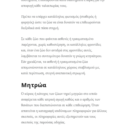
αποφυγή κάθε ταλαιπωρίας τους.
Πρέπει να υπάρχει κατάλληλος φωτισμός (σταθερός ή
φορητός) ώστε τα ζώα να είναι δυνατόν να επιθεωρούνται
διεξοδικά ανά πάσα στιγμή.
Σε κάθε ζώο που φαίνεται ασθενές ή τραυματισμένο
παρέχονται, χωρίς καθυστέρηση, οι κατάλληλες φροντίδες
και, όταν ένα ζώο δεν αντιδρά στις φροντίδες αυτές,
λαμβάνεται το συντομότερο δυνατόν η γνώμη κτηνιάτρου.
Εάν χρειάζεται, τα ασθενή ή τραυματισμένα ζώα
απομονώνονται σε κατάλληλους χώρους σταβλισμού με,
κατά περίπτωση, στεγνή αναπαυτική στρωμνή.
Μητρώα
Ο κύριος ή κάτοχος των ζώων τηρεί μητρώο στο οποίο
αναφέρεται κάθε ιατρική αγωγή καθώς και ο αριθμός των
θανάτων που διαπιστώνονται σε κάθε επιθεώρηση. Όταν
απαιτείται η καταγραφή ισοδύναμων πληροφοριών για άλλους
σκοπούς, οι πληροφορίες αυτές εξυπηρετούν και τους
σκοπούς της παρούσας οδηγίας.