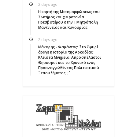
2 days ago
Η εορτή της Μεταμορφώσεως του
Σωτήρος και χειροτονία
Πρεσβυτέρου στην Ι. Μητρόπολη
Μαντινείας και Κυνουρίας
2 days ago
Μάκαρης - Φαράντος: ΄΄Στο Σφυρί
άραγε η Ιστορία της Αρκαδίας;
Κλειστά Μνημεία, Απροσπέλαστοι
Θησαυροί και το Χρονικό ενός
Προαναγγελθέντος Πολιτιστικού
Ξεπουλήματος..;΄΄