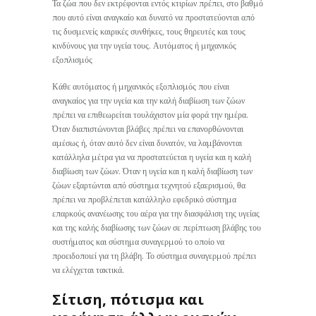
Τα ζώα που δεν εκτρέφονται εντός κτιρίων πρέπει, στο βαθμό
που αυτό είναι αναγκαίο και δυνατό να προστατεύονται από
τις δυσμενείς καιρικές συνθήκες, τους θηρευτές και τους
κινδύνους για την υγεία τους. Αυτόματος ή μηχανικός
εξοπλισμός
Κάθε αυτόματος ή μηχανικός εξοπλισμός που είναι
αναγκαίος για την υγεία και την καλή διαβίωση των ζώων
πρέπει να επιθεωρείται τουλάχιστον μία φορά την ημέρα.
Όταν διαπιστώνονται βλάβες πρέπει να επανορθώνονται
αμέσως ή, όταν αυτό δεν είναι δυνατόν, να λαμβάνονται
κατάλληλα μέτρα για να προστατεύεται η υγεία και η καλή
διαβίωση των ζώων. Όταν η υγεία και η καλή διαβίωση των
ζώων εξαρτώνται από σύστημα τεχνητού εξαερισμού, θα
πρέπει να προβλέπεται κατάλληλο εφεδρικό σύστημα
επαρκούς ανανέωσης του αέρα για την διασφάλιση της υγείας
και της καλής διαβίωσης των ζώων σε περίπτωση βλάβης του
συστήματος και σύστημα συναγερμού το οποίο να
προειδοποιεί για τη βλάβη. Το σύστημα συναγερμού πρέπει
να ελέγχεται τακτικά.
Σίτιση, πότισμα και