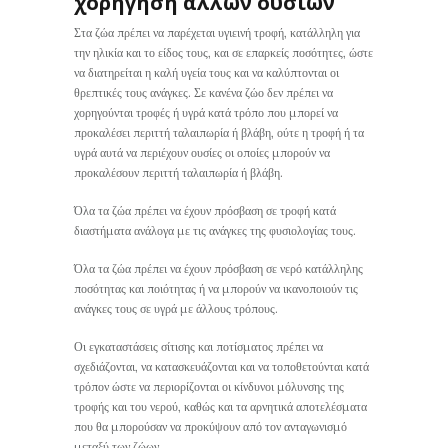
χορήγηση άλλων ουσιών
Στα ζώα πρέπει να παρέχεται υγιεινή τροφή, κατάλληλη για
την ηλικία και το είδος τους, και σε επαρκείς ποσότητες, ώστε
να διατηρείται η καλή υγεία τους και να καλύπτονται οι
θρεπτικές τους ανάγκες. Σε κανένα ζώο δεν πρέπει να
χορηγούνται τροφές ή υγρά κατά τρόπο που μπορεί να
προκαλέσει περιττή ταλαιπωρία ή βλάβη, ούτε η τροφή ή τα
υγρά αυτά να περιέχουν ουσίες οι οποίες μπορούν να
προκαλέσουν περιττή ταλαιπωρία ή βλάβη.
Όλα τα ζώα πρέπει να έχουν πρόσβαση σε τροφή κατά
διαστήματα ανάλογα με τις ανάγκες της φυσιολογίας τους.
Όλα τα ζώα πρέπει να έχουν πρόσβαση σε νερό κατάλληλης
ποσότητας και ποιότητας ή να μπορούν να ικανοποιούν τις
ανάγκες τους σε υγρά με άλλους τρόπους.
Οι εγκαταστάσεις σίτισης και ποτίσματος πρέπει να
σχεδιάζονται, να κατασκευάζονται και να τοποθετούνται κατά
τρόπον ώστε να περιορίζονται οι κίνδυνοι μόλυνσης της
τροφής και του νερού, καθώς και τα αρνητικά αποτελέσματα
που θα μπορούσαν να προκύψουν από τον ανταγωνισμό
μεταξύ των ζώων.