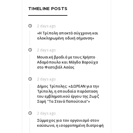
TIMELINE POSTS
2 days ago
«Η Τρίπολη αποκτά σύγχρονη και
ολοκληρωμένη οδική σήμανση»
2 days ago
Μουσική βραδιά με τους Χρήστο
Αδαμόπουλο και Μάγδα Βαρούχα
στο Φεστιβάλ Ασέας
2 days ago
Δήμος Τρίπολης: «ΔΩΡΕΑΝ για την
Τρίπολη, η σπουδαία παράσταση
του εμβληματικού έργου της Ζωρζ
Σαρή "Τα Στενά Παπούτσια"»
2 days ago
Σύμμαχος για τον οργανισμό στον
καύσωνα, η ισορροπημένη διατροφή