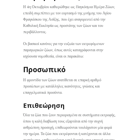
Η 4η Οκτωβρίου καθιερώθηκε ως Παγκόσμια Ημέρα Ζώων,
επειδή συμπίπτει με τον εορτασμό της μνήμης του Αγίου
Φραγκίσκου της Ασίζης, που έχει αναγορευτεί από την
Καθολική Εκκλησία ως προστάτης των ζώων και του
περιβάλλοντος.
Οι βασικοί κανόνες για την ευζωία των εκτρεφόμενων
παραγωγικών ζώων, όπως αυτές καταγράφονται στην
ισχύουσα νομοθεσία, είναι οι παρακάτω:
Προσωπικό
Η φροντίδα των ζώων ανατίθεται σε επαρκή αριθμό
προσώπων με κατάλληλες ικανότητες, γνώσεις και
επαγγελματικά προσόντα.
Επιθεώρηση
Όλα τα ζώα που ζουν περιορισμένα σε συστήματα εκτροφής,
όπου η καλή διαβίωση τους εξαρτάται από την συχνή
ανθρώπινη προσοχή, επιθεωρούνται τουλάχιστον μία φορά
την ημέρα. Τα ζώα που εκτρέφονται ή κατέχονται σε άλλα
συστήματα, επιθεωρούνται κατά διαστήματα επαρκή για την