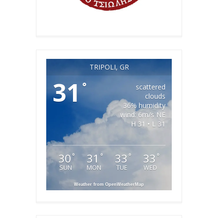
TRIPOLI, GR
31
°
scattered
clouds
36% humidity
wind: 6m/s NE
H 31 • L 31
30
31
33
33
°
°
°
°
SUN
MON
TUE
WED
Weather from OpenWeatherMap