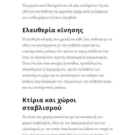
Τα μητρώα αυτά διατηρούνται επί τρία τουλάχιστον έτη και
τίθενται στη διάθεση της αρμόδιας αρχής κατά τη διάρκεια
των επιθεωρήσεων ή όποτε ζητηθούν.
Ελευθερία κίνησης
Η ελευθερία κίνησης που χρειάζεται κάθε ζώο, ανάλογα με το
είδος του και σύμφωνα με την κτηθείσα πείρα και τις
επιστημονικές γνώσεις, δεν πρέπει να παρεμποδίζεται έτσι
ώστε να προκαλείται περιττή ταλαιπωρία ή τραυματισμός.
Όταν ένα ζώο είναι συνεχώς ή συνήθως προσδεδεμένο,
αλυσοδεμένο ή περιορισμένο, πρέπει να διαθέτει τον
απαιτούμενο χώρο για τις φυσιολογικές του ανάγκες και
ανάγκες συμπεριφοράς του, σύμφωνα με την κτηθείσα πείρα
και τις επιστημονικές γνώσεις.
Κτίρια και χώροι
σταβλισμού
Τα υλικά που χρησιμοποιούνται για την κατασκευή των
χώρων σταβλισμού, ιδίως δε των διαμερισμάτων και του
εξοπλισμού με τον οποίο είναι δυνατό να έλθουν σε επαφή τα
ζώα, δεν πρέπει να είναι επιβλαβή για τα ζώα και πρέπει να