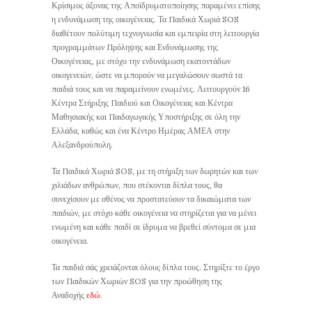
Κρίσιμος άξονας της Αποϊδρυματοποίησης παραμένει επίσης
η ενδυνάμωση της οικογένειας. Τα Παιδικά Χωριά SOS
διαθέτουν πολύτιμη τεχνογνωσία και εμπειρία στη λειτουργία
προγραμμάτων Πρόληψης και Ενδυνάμωσης της
Οικογένειας, με στόχο την ενδυνάμωση εκατοντάδων
οικογενειών, ώστε να μπορούν να μεγαλώσουν σωστά τα
παιδιά τους και να παραμείνουν ενωμένες. Λειτουργούν 16
Κέντρα Στήριξης Παιδιού και Οικογένειας και Κέντρα
Μαθησιακής και Παιδαγωγικής Υποστήριξης σε όλη την
Ελλάδα, καθώς και ένα Κέντρο Ημέρας ΑΜΕΑ στην
Αλεξανδρούπολη.
Τα Παιδικά Χωριά SOS, με τη στήριξη των δωρητών και των
χιλιάδων ανθρώπων, που στέκονται δίπλα τους, θα
συνεχίσουν με σθένος να προστατεύουν τα δικαιώματα των
παιδιών, με στόχο κάθε οικογένεια να στηρίζεται για να μένει
ενωμένη και κάθε παιδί σε ίδρυμα να βρεθεί σύντομα σε μια
οικογένεια.
Τα παιδιά σάς χρειάζονται όλους δίπλα τους. Στηρίξτε το έργο
των Παιδικών Χωριών SOS για την προώθηση της
Αναδοχής
εδώ
.