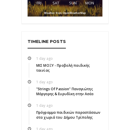
FRI
SAT
SUN
MON
Weather from OpenWeatherMap
TIMELINE POSTS
1 day ago
ΜΙΣ ΜΟΞΥ - Προβολή παιδικής
ταινίας
1 day ago
"Strings Of Passion" Παναγιώτης
Μάργαρης & Ευρυδίκη στην Ασέα
1 day ago
Πρόγραμμα παιδικών παραστάσεων
στα χωριά του Δήμου Τρίπολης
1 day ago