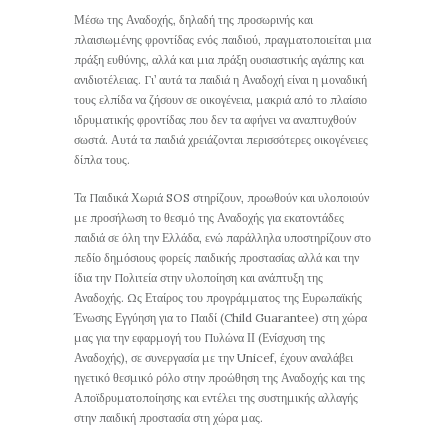
Μέσω της Αναδοχής, δηλαδή της προσωρινής και
πλαισιωμένης φροντίδας ενός παιδιού, πραγματοποιείται μια
πράξη ευθύνης, αλλά και μια πράξη ουσιαστικής αγάπης και
ανιδιοτέλειας. Γι’ αυτά τα παιδιά η Αναδοχή είναι η μοναδική
τους ελπίδα να ζήσουν σε οικογένεια, μακριά από το πλαίσιο
ιδρυματικής φροντίδας που δεν τα αφήνει να αναπτυχθούν
σωστά. Αυτά τα παιδιά χρειάζονται περισσότερες οικογένειες
δίπλα τους.
Τα Παιδικά Χωριά SOS στηρίζουν, προωθούν και υλοποιούν
με προσήλωση το θεσμό της Αναδοχής για εκατοντάδες
παιδιά σε όλη την Ελλάδα, ενώ παράλληλα υποστηρίζουν στο
πεδίο δημόσιους φορείς παιδικής προστασίας αλλά και την
ίδια την Πολιτεία στην υλοποίηση και ανάπτυξη της
Αναδοχής. Ως Εταίρος του προγράμματος της Ευρωπαϊκής
Ένωσης Εγγύηση για το Παιδί (Child Guarantee) στη χώρα
μας για την εφαρμογή του Πυλώνα ΙΙ (Ενίσχυση της
Αναδοχής), σε συνεργασία με την Unicef, έχουν αναλάβει
ηγετικό θεσμικό ρόλο στην προώθηση της Αναδοχής και της
Αποϊδρυματοποίησης και εντέλει της συστημικής αλλαγής
στην παιδική προστασία στη χώρα μας.