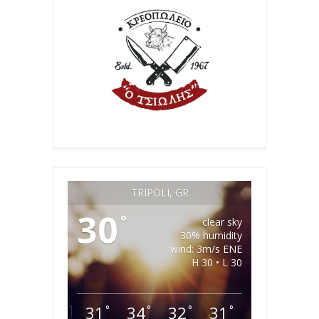
TRIPOLI, GR
30
°
clear sky
30% humidity
wind: 3m/s ENE
H 30 • L 30
31
34
32
31
°
°
°
°