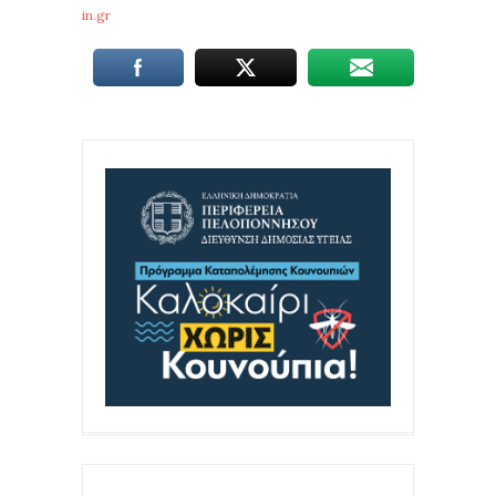
in.gr