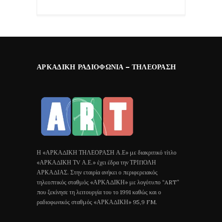
ΑΡΚΑΔΙΚΉ ΡΑΔΙΟΦΩΝΊΑ – ΤΗΛΕΌΡΑΣΗ
Η «ΑΡΚΑΔΙΚΗ ΤΗΛΕΟΡΑΣΗ Α.Ε» με διακριτικό τίτλο
«ΑΡΚΑΔΙΚΗ ΤV Α.Ε.» έχει έδρα την ΤΡΙΠΟΛΗ
ΑΡΚΑΔΙΑΣ. Στην εταιρία ανήκει ο περιφερειακός
τηλεοπτικός σταθμός «ΑΡΚΑΔΙΚΗ» με λογότυπο “ART”
που ξεκίνησε τη λειτουργία του το 1991 καθώς και ο
ραδιοφωνικός σταθμός «ΑΡΚΑΔΙΚΗ» 95,9 FM.