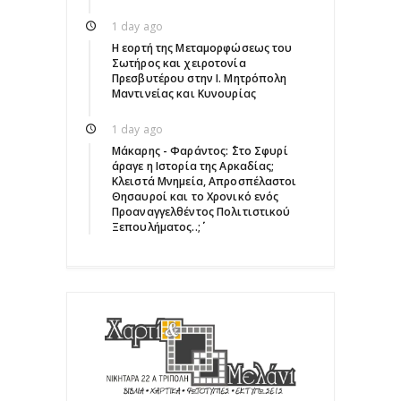
1 day ago
Η εορτή της Μεταμορφώσεως του
Σωτήρος και χειροτονία
Πρεσβυτέρου στην Ι. Μητρόπολη
Μαντινείας και Κυνουρίας
1 day ago
Μάκαρης - Φαράντος: ΄΄Στο Σφυρί
άραγε η Ιστορία της Αρκαδίας;
Κλειστά Μνημεία, Απροσπέλαστοι
Θησαυροί και το Χρονικό ενός
Προαναγγελθέντος Πολιτιστικού
Ξεπουλήματος..;΄΄