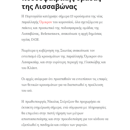
της Λισσαβώνας
Η Πορτογαλία κατέγραψε σήμερα 13 κρούσματα της νέας
παραλλαγής
Όμικρον
του κορονοϊού, όλα σχετιζόμενα με
παίκτες και προσωπικό της ποδοσφαιρικής ομάδας της
Λισσαβώνας, Belenenses, ανακοίνωσε η αρχή δημόσιας
υγείας DGS.
Νωρίτερα η κυβέρνηση της Σκωτίας ανακοίνωσε τον
εντοπισμό έξι κρουσμάτων της παραλλαγής Όμικρον στο
Λαναρκσάιρ, και στην ευρύτερη περιοχή της Γλασκώβης και
του Κλάιντ.
Οι αρχές ανέφεραν ότι προσπαθούν να εντοπίσουν τις επαφές
των θετικών κρουσμάτων για να διαπιστωθεί η προέλευση
του ιού.
Η πρωθυπουργός Νίκολας Στέρτζεον θα προχωρήσει σε
έκτακτη ενημέρωση σήμερα, ενώ σύμφωνα με πληροφορίες
θα επιμείνει στην πιστή τήρηση των μέτρων
αποστασιοποίησης και στην προειδοποίηση για τον κίνδυνο να
εξαπλωθεί η πανδημία και ενόψει των γιορτών.