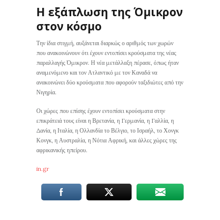
Η εξάπλωση της Όμικρον
στον κόσμο
Την ίδια στιγμή, αυξάνεται διαρκώς ο αριθμός των χωρών
που ανακοινώνουν ότι έχουν εντοπίσει κρούσματα της νέας
παραλλαγής Όμικρον. Η νέα μετάλλαξη πέρασε, όπως ήταν
αναμενόμενο και τον Ατλαντικό με τον Καναδά να
ανακοινώνει δύο κρούσματα που αφορούν ταξιδιώτες από την
Νιγηρία.
Οι χώρες που επίσης έχουν εντοπίσει κρούσματα στην
επικράτειά τους είναι η Βρετανία, η Γερμανία, η Γαλλία, η
Δανία, η Ιταλία, η Ολλανδία το Βέλγιο, το Ισραήλ, το Χονγκ
Κονγκ, η Αυστραλία, η Νότια Αφρική, και άλλες χώρες της
αφρικανικής ηπείρου.
in.gr