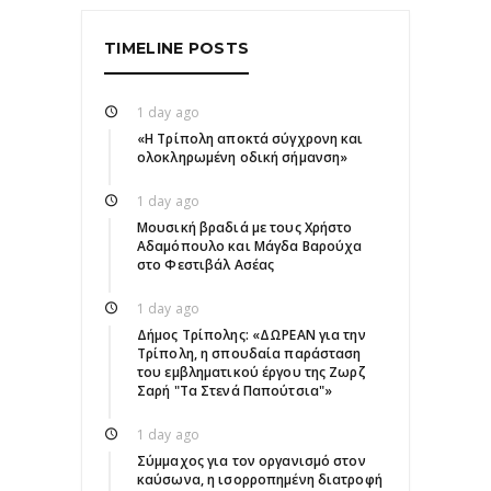
TIMELINE POSTS
1 day ago
«Η Τρίπολη αποκτά σύγχρονη και
ολοκληρωμένη οδική σήμανση»
1 day ago
Μουσική βραδιά με τους Χρήστο
Αδαμόπουλο και Μάγδα Βαρούχα
στο Φεστιβάλ Ασέας
1 day ago
Δήμος Τρίπολης: «ΔΩΡΕΑΝ για την
Τρίπολη, η σπουδαία παράσταση
του εμβληματικού έργου της Ζωρζ
Σαρή "Τα Στενά Παπούτσια"»
1 day ago
Σύμμαχος για τον οργανισμό στον
καύσωνα, η ισορροπημένη διατροφή