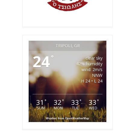
TRIPOLI, GR
24
°
clear sky
42% humidity
wind: 2m/s
NNW
H 24 • L 24
31
32
33
33
°
°
°
°
SUN
MON
TUE
WED
Weather from OpenWeatherMap