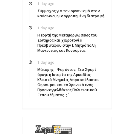
1 day ago
Σύμμαχος για τον οργανισμό στον
καύσωνα, η ισορροπημένη διατροφή
1 day ago
Η εορτή της Μεταμορφώσεως του
Σωτήρος και χειροτονία
Πρεσβυτέρου στην Ι. Μητρόπολη
Μαντινείας και Κυνουρίας
1 day ago
Μάκαρης - Φαράντος: ΄΄Στο Σφυρί
άραγε η Ιστορία της Αρκαδίας;
Κλειστά Μνημεία, Απροσπέλαστοι
Θησαυροί και το Χρονικό ενός
Προαναγγελθέντος Πολιτιστικού
Ξεπουλήματος..;΄΄