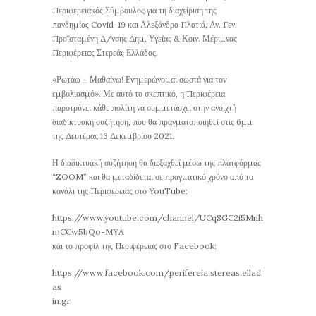
Περιφερειακός Σύμβουλος για τη διαχείριση της
πανδημίας Covid-19 και Αλεξάνδρα Πλατιά, Αν. Γεν.
Προϊσταμένη Δ/νσης Δημ. Υγείας & Κοιν. Μέριμνας
Περιφέρειας Στερεάς Ελλάδας.
«Ρωτάω – Μαθαίνω! Ενημερώνομαι σωστά για τον
εμβολιασμό». Με αυτό το σκεπτικό, η Περιφέρεια
παροτρύνει κάθε πολίτη να συμμετάσχει στην ανοιχτή
διαδικτυακή συζήτηση, που θα πραγματοποιηθεί στις 6μμ
της Δευτέρας 13 Δεκεμβρίου 2021.
Η διαδικτυακή συζήτηση θα διεξαχθεί μέσω της πλατφόρμας
“ZOOM” και θα μεταδίδεται σε πραγματικό χρόνο από το
κανάλι της Περιφέρειας στο YouTube:
https://www.youtube.com/channel/UCqSGC2i5Mnh
mCCw5bQo-MYA
και το προφίλ της Περιφέρειας στο Facebook:
https://www.facebook.com/perifereia.stereas.ellad
as
in.gr