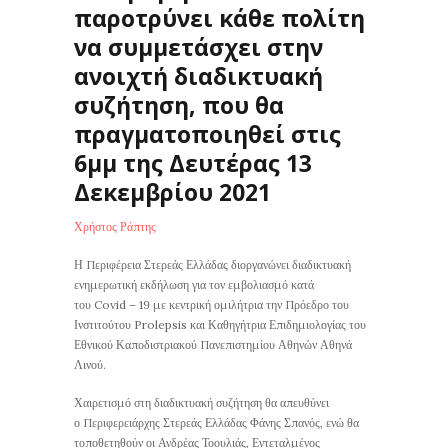
παροτρύνει κάθε πολίτη
να συμμετάσχει στην
ανοιχτή διαδικτυακή
συζήτηση, που θα
πραγματοποιηθεί στις
6μμ της Δευτέρας 13
Δεκεμβρίου 2021
Χρήστος Ράπτης
Η Περιφέρεια Στερεάς Ελλάδας διοργανώνει διαδικτυακή
ενημερωτική εκδήλωση για τον εμβολιασμό κατά
του Covid – 19
με κεντρική ομιλήτρια την Πρόεδρο του
Ινστιτούτου Prolepsis και Καθηγήτρια Επιδημιολογίας του
Εθνικού Καποδιστριακού Πανεπιστημίου Αθηνών Αθηνά
Λινού.
Χαιρετισμό στη διαδικτυακή συζήτηση θα απευθύνει
ο Περιφερειάρχης Στερεάς Ελλάδας Φάνης Σπανός, ενώ θα
τοποθετηθούν οι Ανδρέας Τοουλιάς, Εντεταλμένος