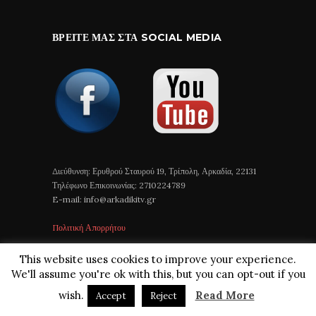
ΒΡΕΊΤΕ ΜΑΣ ΣΤΑ SOCIAL MEDIA
Διεύθυνση: Ερυθρού Σταυρού 19, Τρίπολη, Αρκαδία, 22131
Τηλέφωνο Επικοινωνίας: 2710224789
E-mail: info@arkadikitv.gr
Πολιτική Απορρήτου
This website uses cookies to improve your experience.
We'll assume you're ok with this, but you can opt-out if you
wish.
Read More
Accept
Reject
Arkadiki TV © 2018 All Rights Reserved