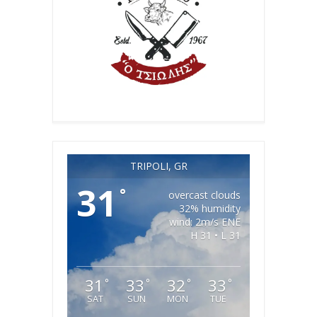
TRIPOLI, GR
31
°
overcast clouds
32% humidity
wind: 2m/s ENE
H 31 • L 31
31
33
32
33
°
°
°
°
SAT
SUN
MON
TUE