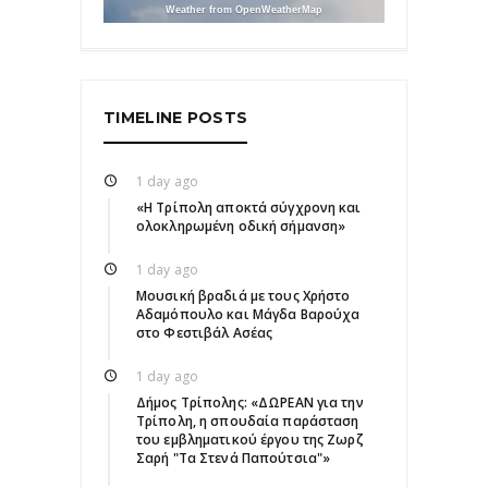
Weather from OpenWeatherMap
TIMELINE POSTS
1 day ago
«Η Τρίπολη αποκτά σύγχρονη και
ολοκληρωμένη οδική σήμανση»
1 day ago
Μουσική βραδιά με τους Χρήστο
Αδαμόπουλο και Μάγδα Βαρούχα
στο Φεστιβάλ Ασέας
1 day ago
Δήμος Τρίπολης: «ΔΩΡΕΑΝ για την
Τρίπολη, η σπουδαία παράσταση
του εμβληματικού έργου της Ζωρζ
Σαρή "Τα Στενά Παπούτσια"»