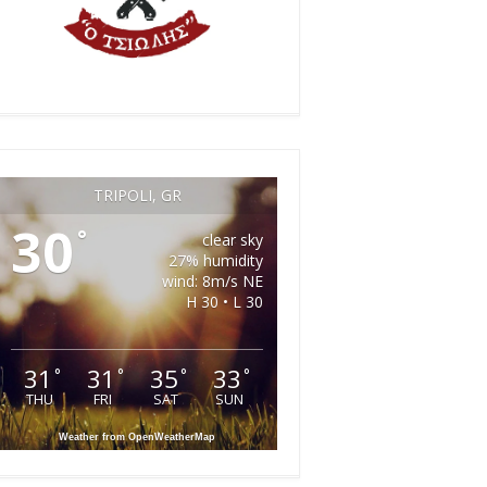
TRIPOLI, GR
30
°
clear sky
27% humidity
wind: 8m/s NE
H 30 • L 30
31
31
35
33
°
°
°
°
THU
FRI
SAT
SUN
Weather from OpenWeatherMap