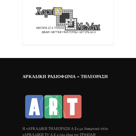
ΑΡΚΑΔΙΚΉ ΡΑΔΙΟΦΩΝΊΑ – ΤΗΛΕΌΡΑΣΗ
Η «ΑΡΚΑΔΙΚΗ ΤΗΛΕΟΡΑΣΗ Α.Ε» με διακριτικό τίτλο
«ΑΡΚΑΔΙΚΗ ΤV Α.Ε.» έχει έδρα την ΤΡΙΠΟΛΗ