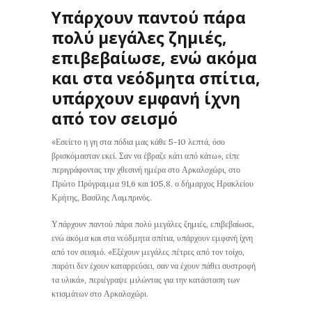
Υπάρχουν παντού πάρα
πολύ μεγάλες ζημιές,
επιβεβαίωσε, ενώ ακόμα
και στα νεόδμητα σπίτια,
υπάρχουν εμφανή ίχνη
από τον σεισμό
«Εσείετο η γη στα πόδια μας κάθε 5-10 λεπτά, όσο
βρισκόμασταν εκεί. Σαν να έβραζε κάτι από κάτω», είπε
περιγράφοντας την χθεσινή ημέρα στο Αρκαλοχώρι, στο
Πρώτο Πρόγραμμα 91,6 και 105,8. ο δήμαρχος Ηρακλείου
Κρήτης, Βασίλης Λαμπρινός.
Υπάρχουν παντού πάρα πολύ μεγάλες ζημιές, επιβεβαίωσε,
ενώ ακόμα και στα νεόδμητα σπίτια, υπάρχουν εμφανή ίχνη
από τον σεισμό. «Εξέχουν μεγάλες πέτρες από τον τοίχο,
παρότι δεν έχουν καταρρεύσει, σαν να έχουν πάθει συστροφή
τα υλικά», περιέγραψε μιλώντας για την κατάσταση των
κτισμάτων στο Αρκαλοχώρι.