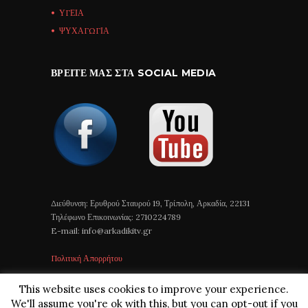
ΥΓΕΙΑ
ΨΥΧΑΓΩΓΙΑ
ΒΡΕΊΤΕ ΜΑΣ ΣΤΑ SOCIAL MEDIA
Διεύθυνση: Ερυθρού Σταυρού 19, Τρίπολη, Αρκαδία, 22131
Τηλέφωνο Επικοινωνίας: 2710224789
E-mail: info@arkadikitv.gr
Πολιτική Απορρήτου
This website uses cookies to improve your experience.
We'll assume you're ok with this, but you can opt-out if you