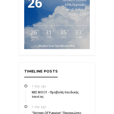
26
43% humidity
wind: 1m/s E
H 26 • L 26
26
31
35
33
°
°
°
°
THU
FRI
SAT
SUN
Weather from OpenWeatherMap
TIMELINE POSTS
1 day ago
ΜΙΣ ΜΟΞΥ - Προβολή παιδικής
ταινίας
1 day ago
"Strings Of Passion" Παναγιώτης