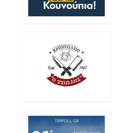
TRIPOLI, GR
°
broken clouds