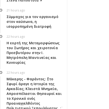
Στενά Παπούτσια"»
21 hours ago
Σύμμαχος για τον οργανισμό
στον καύσωνα, η
ισορροπημένη διατροφή
22 hours ago
Η εορτή της Μεταμορφώσεως
του Σωτήρος και χειροτονία
Πρεσβυτέρου στην Ι.
Μητρόπολη Μαντινείας και
Κυνουρίας
22 hours ago
Μάκαρης - Φαράντος: ΄΄Στο
Σφυρί άραγε η Ιστορία της
Αρκαδίας; Κλειστά Μνημεία,
Απροσπέλαστοι Θησαυροί και
το Χρονικό ενός
Προαναγγελθέντος
Πολιτιστικού Ξεπουλήματος..;΄΄