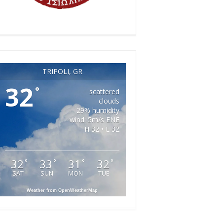
TRIPOLI, GR
32
°
scattered
clouds
29% humidity
wind: 5m/s ENE
H 32 • L 32
32
33
31
32
°
°
°
°
SAT
SUN
MON
TUE
Weather from OpenWeatherMap