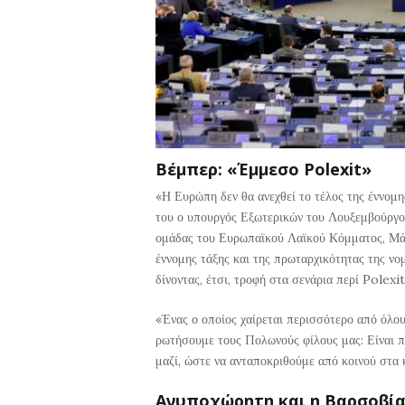
Βέμπερ: «Έμμεσο
Polexit»
«Η Ευρώπη δεν θα ανεχθεί το τέλος της έννομης
του ο υπουργός Εξωτερικών του Λουξεμβούργο
ομάδας του Ευρωπαϊκού Λαϊκού Κόμματος, Μάνφ
έννομης τάξης και της πρωταρχικότητας της ν
δίνοντας, έτσι, τροφή στα σενάρια περί Polexit
«Ένας ο οποίος χαίρεται περισσότερο από όλους
ρωτήσουμε τους Πολωνούς φίλους μας: Είναι π
μαζί, ώστε να ανταποκριθούμε από κοινού στα 
Ανυποχώρητη και η Βαρσοβί