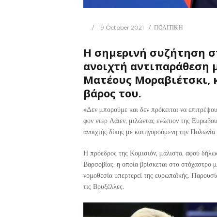
19 October 2021
ΠΟΛΙΤΙΚΗ
Η σημερινή συζήτηση σ
ανοιχτή αντιπαράθεση 
Ματέους Μοραβιέτσκι, κ
βάρος του.
«Δεν μπορούμε και δεν πρόκειται να επιτρέψου
φον ντερ Λάιεν, μιλώντας ενώπιον της Ευρωβο
ανοιχτής δίκης με κατηγορούμενη την Πολωνία 
Η πρόεδρος της Κομισιόν, μάλιστα, αφού δήλωσ
Βαρσοβίας, η οποία βρίσκεται στο στόχαστρο μ
νομοθεσία υπερτερεί της ευρωπαϊκής. Παρουσί
τις Βρυξέλλες.