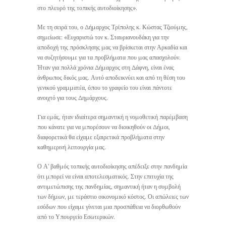
στο πλευρό της τοπικής αυτοδιοίκησης».
Με τη σειρά του, ο Δήμαρχος Τρίπολης κ. Κώστας Τζιούμης,
σημείωσε: «Ευχαριστώ τον κ. Σταυριανουδάκη για την
αποδοχή της πρόσκλησης μας να βρίσκεται στην Αρκαδία και
να συζητήσουμε για τα προβλήματα που μας απασχολούν.
Ήταν για πολλά χρόνια Δήμαρχος στη Δάφνη, είναι ένας
άνθρωπος δικός μας. Αυτό αποδεικνύει και από τη θέση του
γενικού γραμματέα, όπου το γραφείο του είναι πάντοτε
ανοιχτό για τους Δημάρχους.
Για εμάς, ήταν ιδιαίτερα σημαντική η νομοθετική παρέμβαση
που κάνατε για να μπορέσουν να διοικηθούν οι Δήμοι,
διαφορετικά θα είχαμε εξαιρετικά προβλήματα στην
καθημερινή λειτουργία μας.
Ο Α’ βαθμός τοπικής αυτοδιοίκησης απέδειξε στην πανδημία
ότι μπορεί να είναι αποτελεσματικός. Στην επιτυχία της
αντιμετώπισης της πανδημίας, σημαντική ήταν η συμβολή
των δήμων, με τεράστιο οικονομικό κόστος. Οι απώλειες των
εσόδων που είχαμε γίνεται μια προσπάθεια να διορθωθούν
από το Υπουργείο Εσωτερικών.