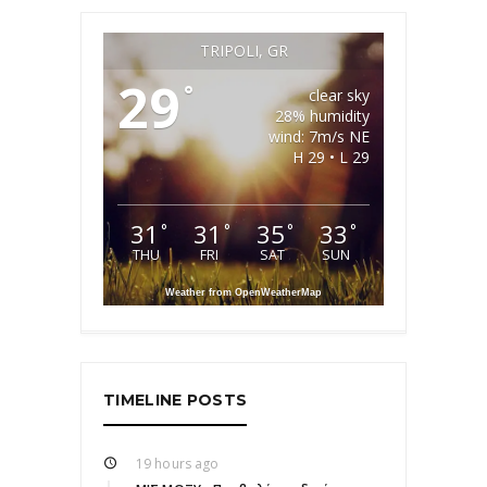
TRIPOLI, GR
29
°
clear sky
28% humidity
wind: 7m/s NE
H 29 • L 29
31
31
35
33
°
°
°
°
THU
FRI
SAT
SUN
Weather from OpenWeatherMap
TIMELINE POSTS
19 hours ago