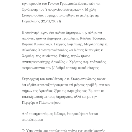
την παρουσία του Γενικού Γραμματέα Εσωτερικών και
Οργάνωσης του Υπουργείου Εσωτερικών κ. Μιχάλη
Σταυριανουδάκη, πραγματοποιήθηκε το μεσημέρι της
Παρασκευής (12/11/2021)
Η συνάντηση έγινε στο παλαιό Δημαρχείο της πόλης και
παρόντες ήταν οι Δήμαρχοι Τρίπολης κ. Κώστας Τζιούμης,
Βόρειας Κυνουρίας κ. Γιώργος Καμπύλης, Μεγαλόπολης κ.
Αθανάσιος Χριστογιαννόπουλος και Νότιας Κυνουρίας κ.
Χαράλαμπος Λυσίκατος. Επίσης, παρών ήταν ο
Αντιπεριφερειάρχης Αρκαδίας κ. Χρήστος Λαμπρόπουλος,
εκπροσωπώντας τον β΄ βαθμό τοπικής αυτοδιοίκησης.
Στην αρχική του τοποθέτηση, ο κ. Σταυριανουδάκης τόνισε
ότι «ήρθαμε να συζητήσουμε τα επί μέρους προβλήματα των
Δήμων της Αρκαδίας, ξέρω τις ανησυχίες σας. Είμαστε σε
τακτική επαφή με τους Δημάρχους, αλλά και με την
Περιφέρεια Πελοποννήσου.
Από το σημερινό μας διάλογο, θα προκύψουν θετικά
αποτελέσματα.
Το Υπουργείο μας τα τελευταία χρόνια έχει σταθεί αρωγός