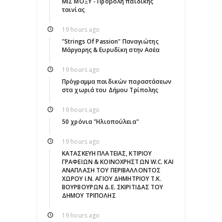
ΜΙΣ ΜΟΞΥ - Προβολή παιδικής
ταινίας
19 hours ago
"Strings Of Passion" Παναγιώτης
Μάργαρης & Ευρυδίκη στην Ασέα
19 hours ago
Πρόγραμμα παιδικών παραστάσεων
στα χωριά του Δήμου Τρίπολης
19 hours ago
50 χρόνια "Ηλιοπούλεια"
19 hours ago
ΚΑΤΑΣΚΕΥΗ ΠΛΑΤΕΙΑΣ, ΚΤΙΡΙΟΥ
ΓΡΑΦΕΙΩΝ & ΚΟΙΝΟΧΡΗΣΤΩΝ W.C. ΚΑΙ
ΑΝΑΠΛΑΣΗ ΤΟΥ ΠΕΡΙΒΑΛΛΟΝΤΟΣ
ΧΩΡΟΥ Ι.Ν. ΑΓΙΟΥ ΔΗΜΗΤΡΙΟΥ Τ.Κ.
ΒΟΥΡΒΟΥΡΩΝ Δ.Ε. ΣΚΙΡΙΤΙΔΑΣ ΤΟΥ
ΔΗΜΟΥ ΤΡΙΠΟΛΗΣ
19 hours ago