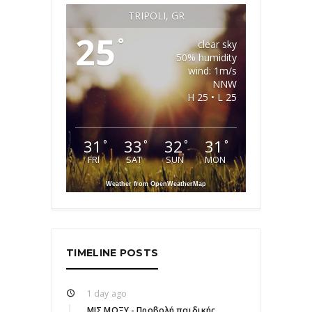
TRIPOLI, GR
25
°
clear sky
50% humidity
wind: 1m/s
NNW
H 25 • L 25
31
33
32
31
°
°
°
°
FRI
SAT
SUN
MON
Weather from OpenWeatherMap
TIMELINE POSTS
1 day ago
ΜΙΣ ΜΟΞΥ - Προβολή παιδικής