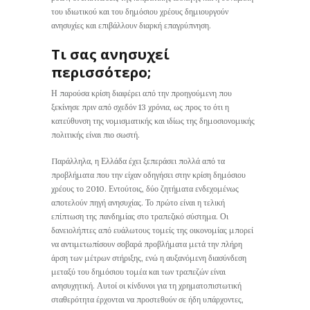
του ιδιωτικού και του δημόσιου χρέους δημιουργούν
ανησυχίες και επιβάλλουν διαρκή επαγρύπνηση.
Τι σας ανησυχεί
περισσότερο;
Η παρούσα κρίση διαφέρει από την προηγούμενη που
ξεκίνησε πριν από σχεδόν 13 χρόνια, ως προς το ότι η
κατεύθυνση της νομισματικής και ιδίως της δημοσιονομικής
πολιτικής είναι πιο σωστή.
Παράλληλα, η Ελλάδα έχει ξεπεράσει πολλά από τα
προβλήματα που την είχαν οδηγήσει στην κρίση δημόσιου
χρέους το 2010. Εντούτοις, δύο ζητήματα ενδεχομένως
αποτελούν πηγή ανησυχίας. Το πρώτο είναι η τελική
επίπτωση της πανδημίας στο τραπεζικό σύστημα. Οι
δανειολήπτες από ευάλωτους τομείς της οικονομίας μπορεί
να αντιμετωπίσουν σοβαρά προβλήματα μετά την πλήρη
άρση των μέτρων στήριξης, ενώ η αυξανόμενη διασύνδεση
μεταξύ του δημόσιου τομέα και των τραπεζών είναι
ανησυχητική. Αυτοί οι κίνδυνοι για τη χρηματοπιστωτική
σταθερότητα έρχονται να προστεθούν σε ήδη υπάρχοντες,