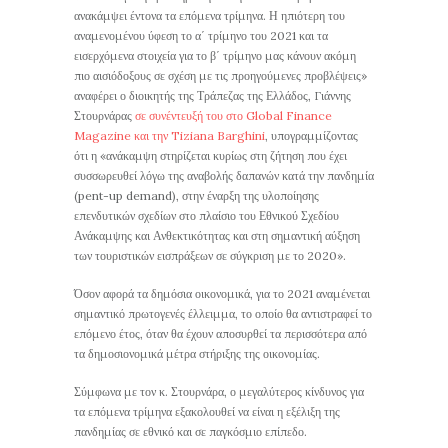
ανακάμψει έντονα τα επόμενα τρίμηνα. Η ηπιότερη του
αναμενομένου ύφεση το α΄ τρίμηνο του 2021 και τα
εισερχόμενα στοιχεία για το β΄ τρίμηνο μας κάνουν ακόμη
πιο αισιόδοξους σε σχέση με τις προηγούμενες προβλέψεις»
αναφέρει ο διοικητής της Τράπεζας της Ελλάδος, Γιάννης
Στουρνάρας
σε συνέντευξή του στο Global Finance
Magazine και την Tiziana Barghini
, υπογραμμίζοντας
ότι η «ανάκαμψη στηρίζεται κυρίως στη ζήτηση που έχει
συσσωρευθεί λόγω της αναβολής δαπανών κατά την πανδημία
(pent-up demand), στην έναρξη της υλοποίησης
επενδυτικών σχεδίων στο πλαίσιο του Εθνικού Σχεδίου
Ανάκαμψης και Ανθεκτικότητας και στη σημαντική αύξηση
των τουριστικών εισπράξεων σε σύγκριση με το 2020».
Όσον αφορά τα δημόσια οικονομικά, για το 2021 αναμένεται
σημαντικό πρωτογενές έλλειμμα, το οποίο θα αντιστραφεί το
επόμενο έτος, όταν θα έχουν αποσυρθεί τα περισσότερα από
τα δημοσιονομικά μέτρα στήριξης της οικονομίας.
Σύμφωνα με τον κ. Στουρνάρα, ο μεγαλύτερος κίνδυνος για
τα επόμενα τρίμηνα εξακολουθεί να είναι η εξέλιξη της
πανδημίας σε εθνικό και σε παγκόσμιο επίπεδο.