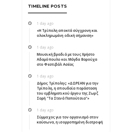
TIMELINE POSTS
1 day ago
«Η Τρίπολη αποκτά σύγχρονη και
ολοκληρωμένη οδική σήμανση»
1 day ago
Μουσική βραδιά με τους Χρήστο
Αδαμόπουλο και Μάγδα Βαρούχα
στο Φεστιβάλ Ασέας
1 day ago
Δήμος Τρίπολης: «ΔΩΡΕΑΝ για την
Τρίπολη, η σπουδαία παράσταση
του εμβληματικού έργου της Ζωρζ
Σαρή "Τα Στενά Παπούτσια"»
1 day ago
Σύμμαχος για τον οργανισμό στον
καύσωνα, η ισορροπημένη διατροφή