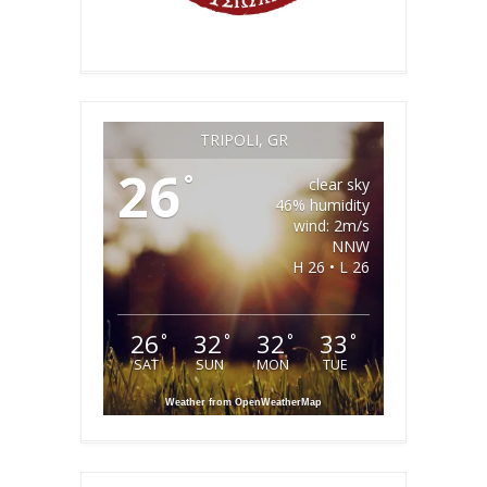
TRIPOLI, GR
26
°
clear sky
46% humidity
wind: 2m/s
NNW
H 26 • L 26
26
32
32
33
°
°
°
°
SAT
SUN
MON
TUE
Weather from OpenWeatherMap