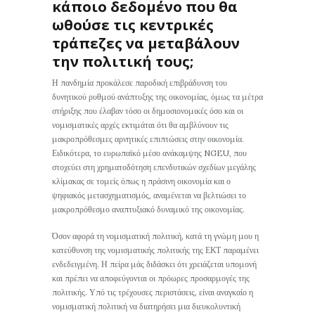
κάποιο δεδομένο που θα
ωθούσε τις κεντρικές
τράπεζες να μεταβάλουν
την πολιτική τους;
Η πανδημία προκάλεσε παροδική επιβράδυνση του
δυνητικού ρυθμού ανάπτυξης της οικονομίας, όμως τα μέτρα
στήριξης που έλαβαν τόσο οι δημοσιονομικές όσο και οι
νομισματικές αρχές εκτιμάται ότι θα αμβλύνουν τις
μακροπρόθεσμες αρνητικές επιπτώσεις στην οικονομία.
Ειδικότερα, το ευρωπαϊκό μέσο ανάκαμψης NGEU, που
στοχεύει στη χρηματοδότηση επενδυτικών σχεδίων μεγάλης
κλίμακας σε τομείς όπως η πράσινη οικονομία και ο
ψηφιακός μετασχηματισμός, αναμένεται να βελτιώσει το
μακροπρόθεσμο αναπτυξιακό δυναμικό της οικονομίας.
Όσον αφορά τη νομισματική πολιτική, κατά τη γνώμη μου η
κατεύθυνση της νομισματικής πολιτικής της ΕΚΤ παραμένει
ενδεδειγμένη. Η πείρα μάς διδάσκει ότι χρειάζεται υπομονή
και πρέπει να αποφεύγονται οι πρόωρες προσαρμογές της
πολιτικής. Υπό τις τρέχουσες περιστάσεις, είναι αναγκαίο η
νομισματική πολιτική να διατηρήσει μια διευκολυντική