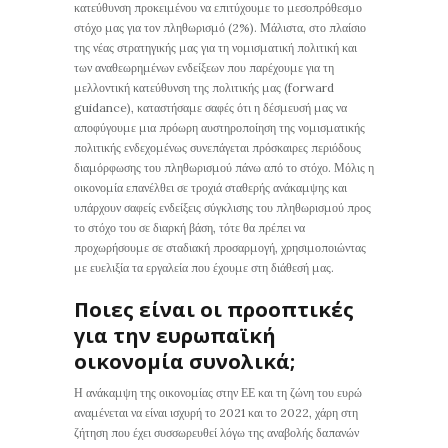
κατεύθυνση προκειμένου να επιτύχουμε το μεσοπρόθεσμο
στόχο μας για τον πληθωρισμό (2%). Μάλιστα, στο πλαίσιο
της νέας στρατηγικής μας για τη νομισματική πολιτική και
των αναθεωρημένων ενδείξεων που παρέχουμε για τη
μελλοντική κατεύθυνση της πολιτικής μας (forward
guidance), καταστήσαμε σαφές ότι η δέσμευσή μας να
αποφύγουμε μια πρόωρη αυστηροποίηση της νομισματικής
πολιτικής ενδεχομένως συνεπάγεται πρόσκαιρες περιόδους
διαμόρφωσης του πληθωρισμού πάνω από το στόχο. Μόλις η
οικονομία επανέλθει σε τροχιά σταθερής ανάκαμψης και
υπάρχουν σαφείς ενδείξεις σύγκλισης του πληθωρισμού προς
το στόχο του σε διαρκή βάση, τότε θα πρέπει να
προχωρήσουμε σε σταδιακή προσαρμογή, χρησιμοποιώντας
με ευελιξία τα εργαλεία που έχουμε στη διάθεσή μας.
Ποιες είναι οι προοπτικές
για την ευρωπαϊκή
οικονομία συνολικά;
Η ανάκαμψη της οικονομίας στην ΕΕ και τη ζώνη του ευρώ
αναμένεται να είναι ισχυρή το 2021 και το 2022, χάρη στη
ζήτηση που έχει συσσωρευθεί λόγω της αναβολής δαπανών