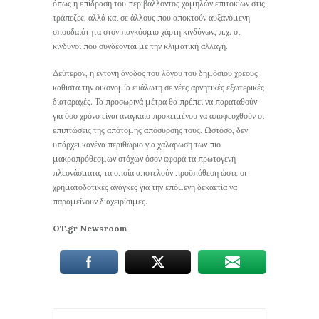
όπως η επίδραση του περιβάλλοντος χαμηλών επιτοκίων στις
τράπεζες, αλλά και σε άλλους που αποκτούν αυξανόμενη
σπουδαιότητα στον παγκόσμιο χάρτη κινδύνων, π.χ. οι
κίνδυνοι που συνδέονται με την κλιματική αλλαγή.
Δεύτερον, η έντονη άνοδος του λόγου του δημόσιου χρέους
καθιστά την οικονομία ευάλωτη σε νέες αρνητικές εξωτερικές
διαταραχές. Τα προσωρινά μέτρα θα πρέπει να παραταθούν
για όσο χρόνο είναι αναγκαίο προκειμένου να αποφευχθούν οι
επιπτώσεις της απότομης απόσυρσής τους. Ωστόσο, δεν
υπάρχει κανένα περιθώριο για χαλάρωση των πιο
μακροπρόθεσμων στόχων όσον αφορά τα πρωτογενή
πλεονάσματα, τα οποία αποτελούν προϋπόθεση ώστε οι
χρηματοδοτικές ανάγκες για την επόμενη δεκαετία να
παραμείνουν διαχειρίσιμες.
OT.gr Newsroom