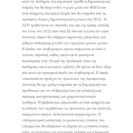
κατά την πανδημία, στη σημαντική πρόσθετη δημοσιονομική
στήριξη που θα διοχετευθεί εν μέρει μέσω του NGEU και
στην αυξημένη εξωτερική ζήτηση που θα ενισχυθεί από τις
πρόσφατες δέσμες δημοσιονομικών μέτρων στις ΗΠΑ. Το
ΑΕΠ προβλέπεται να επανέλθει στα προ της κρίσης επίπεδα
στο τέλος του 2021 τόσο στην ΕΕ όσο και τη ζώνη του ευρώ
συνολικά, παρότι θα υπάρχουν σημαντικές αποκλίσεις των
ρυθμών ανάκαμψης μεταξύ των επιμέρους κρατών-μελών.
Η άνοδος του πληθωρισμού εφέτος αναμένεται να είναι εν
πολλοίς παροδική, καθώς οφείλεται σε φαινόμενα
συμφόρησης στην πλευρά της προσφοράς λόγω της
πανδημίας, και οι κεντρικές τράπεζες θα πρέπει να δουν πέρα
από αυτή την προσωρινή άνοδο του πληθωρισμού. Η σαφής
επικοινωνία σε σχέση με τις προοπτικές της νομισματικής
πολιτικής θα έχει κρίσιμη σημασία για τη διαμόρφωση των
προσδοκιών για τον πληθωρισμό και την αποφυγή μιας
πρόωρης αυστηροποίησης των χρηματοπιστωτικών
συνθηκών. Η αβεβαιότητα εξακολουθεί να είναι αυξημένη και
οι κίνδυνοι που περιβάλλουν τις προοπτικές για την ανάπτυξη
παραμένουν υψηλοί, αλλά συνολικά ισορροπημένοι. Η
επιδημιολογική κατάσταση, οι γεωπολιτικές εντάσεις που
ενδεχομένως θα οδηγήσουν σε έξαρση των μεταναστευτικών
ροών, οι επιπτώσεις της κλιματικής αλλαγής και η δυναμική