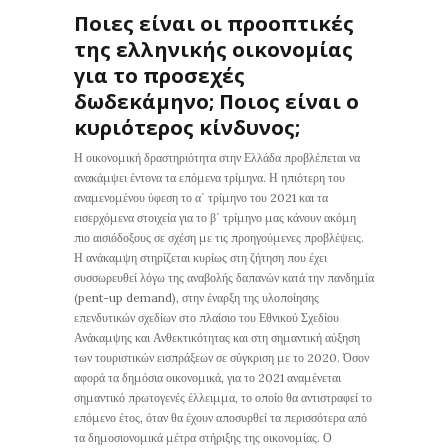
Ποιες είναι οι προοπτικές
της ελληνικής οικονομίας
για το προσεχές
δωδεκάμηνο; Ποιος είναι ο
κυριότερος κίνδυνος;
Η οικονομική δραστηριότητα στην Ελλάδα προβλέπεται να
ανακάμψει έντονα τα επόμενα τρίμηνα. Η ηπιότερη του
αναμενομένου ύφεση το α΄ τρίμηνο του 2021 και τα
εισερχόμενα στοιχεία για το β΄ τρίμηνο μας κάνουν ακόμη
πιο αισιόδοξους σε σχέση με τις προηγούμενες προβλέψεις.
Η ανάκαμψη στηρίζεται κυρίως στη ζήτηση που έχει
συσσωρευθεί λόγω της αναβολής δαπανών κατά την πανδημία
(pent-up demand), στην έναρξη της υλοποίησης
επενδυτικών σχεδίων στο πλαίσιο του Εθνικού Σχεδίου
Ανάκαμψης και Ανθεκτικότητας και στη σημαντική αύξηση
των τουριστικών εισπράξεων σε σύγκριση με το 2020. Όσον
αφορά τα δημόσια οικονομικά, για το 2021 αναμένεται
σημαντικό πρωτογενές έλλειμμα, το οποίο θα αντιστραφεί το
επόμενο έτος, όταν θα έχουν αποσυρθεί τα περισσότερα από
τα δημοσιονομικά μέτρα στήριξης της οικονομίας. Ο