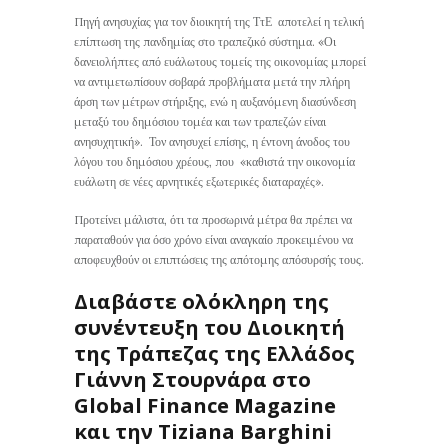
Πηγή ανησυχίας για τον διοικητή της ΤτΕ αποτελεί η τελική
επίπτωση της πανδημίας στο τραπεζικό σύστημα. «Οι
δανειολήπτες από ευάλωτους τομείς της οικονομίας μπορεί
να αντιμετωπίσουν σοβαρά προβλήματα μετά την πλήρη
άρση των μέτρων στήριξης, ενώ η αυξανόμενη διασύνδεση
μεταξύ του δημόσιου τομέα και των τραπεζών είναι
ανησυχητική». Τον ανησυχεί επίσης, η έντονη άνοδος του
λόγου του δημόσιου χρέους, που «καθιστά την οικονομία
ευάλωτη σε νέες αρνητικές εξωτερικές διαταραχές».
Προτείνει μάλιστα, ότι τα προσωρινά μέτρα θα πρέπει να
παραταθούν για όσο χρόνο είναι αναγκαίο προκειμένου να
αποφευχθούν οι επιπτώσεις της απότομης απόσυρσής τους.
Διαβάστε ολόκληρη της
συνέντευξη του Διοικητή
της Τράπεζας της Ελλάδος
Γιάννη Στουρνάρα στο
Global Finance Magazine
και την Tiziana Barghini