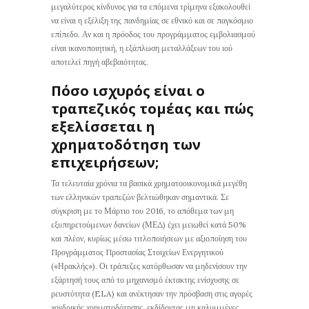
μεγαλύτερος κίνδυνος για τα επόμενα τρίμηνα εξακολουθεί
να είναι η εξέλιξη της πανδημίας σε εθνικό και σε παγκόσμιο
επίπεδο. Αν και η πρόοδος του προγράμματος εμβολιασμού
είναι ικανοποιητική, η εξάπλωση μεταλλάξεων του ιού
αποτελεί πηγή αβεβαιότητας.
Πόσο ισχυρός είναι ο
τραπεζικός τομέας και πώς
εξελίσσεται η
χρηματοδότηση των
επιχειρήσεων;
Τα τελευταία χρόνια τα βασικά χρηματοοικονομικά μεγέθη
των ελληνικών τραπεζών βελτιώθηκαν σημαντικά. Σε
σύγκριση με το Μάρτιο του 2016, το απόθεμα των μη
εξυπηρετούμενων δανείων (ΜΕΔ) έχει μειωθεί κατά 50%
και πλέον, κυρίως μέσω τιτλοποιήσεων με αξιοποίηση του
Προγράμματος Προστασίας Στοιχείων Ενεργητικού
(«Ηρακλής»). Οι τράπεζες κατόρθωσαν να μηδενίσουν την
εξάρτησή τους από το μηχανισμό έκτακτης ενίσχυσης σε
ρευστότητα (ELA) και ανέκτησαν την πρόσβαση στις αγορές
χονδρικής χρηματοδότησης, εκδίδοντας μη καλυμμένες