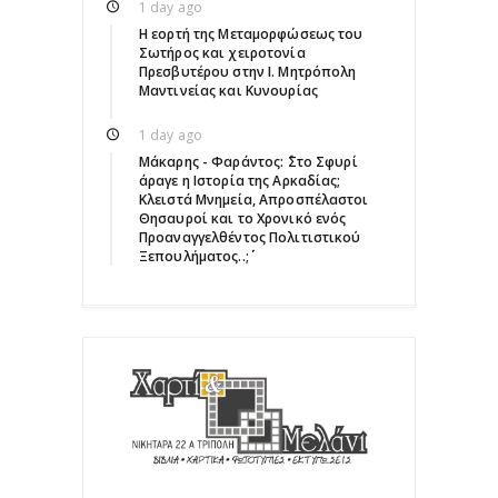
1 day ago
Η εορτή της Μεταμορφώσεως του
Σωτήρος και χειροτονία
Πρεσβυτέρου στην Ι. Μητρόπολη
Μαντινείας και Κυνουρίας
1 day ago
Μάκαρης - Φαράντος: ΄΄Στο Σφυρί
άραγε η Ιστορία της Αρκαδίας;
Κλειστά Μνημεία, Απροσπέλαστοι
Θησαυροί και το Χρονικό ενός
Προαναγγελθέντος Πολιτιστικού
Ξεπουλήματος..;΄΄