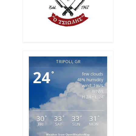
TRIPOLI, GR
24
°
few clouds
48% humidity
wind: 1m/s
WNW
H 24 • L 24
30
33
33
31
°
°
°
°
FRI
SAT
SUN
MON
Weather from OpenWeatherMap