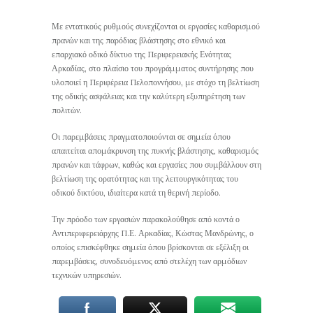
Με εντατικούς ρυθμούς συνεχίζονται οι εργασίες καθαρισμού
πρανών και της παρόδιας βλάστησης στο εθνικό και
επαρχιακό οδικό δίκτυο της Περιφερειακής Ενότητας
Αρκαδίας, στο πλαίσιο του προγράμματος συντήρησης που
υλοποιεί η Περιφέρεια Πελοποννήσου, με στόχο τη βελτίωση
της οδικής ασφάλειας και την καλύτερη εξυπηρέτηση των
πολιτών.
Οι παρεμβάσεις πραγματοποιούνται σε σημεία όπου
απαιτείται απομάκρυνση της πυκνής βλάστησης, καθαρισμός
πρανών και τάφρων, καθώς και εργασίες που συμβάλλουν στη
βελτίωση της ορατότητας και της λειτουργικότητας του
οδικού δικτύου, ιδιαίτερα κατά τη θερινή περίοδο.
Την πρόοδο των εργασιών παρακολούθησε από κοντά ο
Αντιπεριφερειάρχης Π.Ε. Αρκαδίας, Κώστας Μανδρώνης, ο
οποίος επισκέφθηκε σημεία όπου βρίσκονται σε εξέλιξη οι
παρεμβάσεις, συνοδευόμενος από στελέχη των αρμόδιων
τεχνικών υπηρεσιών.