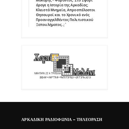
Μάκαρης - Φαράντος: ΄΄Στο Σφυρί
άραγε η Ιστορία της Αρκαδίας;
Κλειστά Μνημεία, Απροσπέλαστοι
Θησαυροί και το Χρονικό ενός
Προαναγγελθέντος Πολιτιστικού
Ξεπουλήματος..;΄΄
ΑΡΚΑΔΙΚΉ ΡΑΔΙΟΦΩΝΊΑ – ΤΗΛΕΌΡΑΣΗ