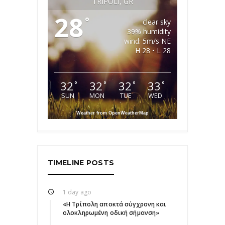
TRIPOLI, GR
28
°
clear sky
39% humidity
wind: 5m/s NE
H 28 • L 28
32
32
32
33
°
°
°
°
SUN
MON
TUE
WED
Weather from OpenWeatherMap
TIMELINE POSTS
1 day ago
«Η Τρίπολη αποκτά σύγχρονη και
ολοκληρωμένη οδική σήμανση»