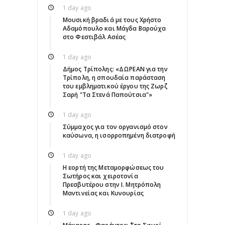
1 day ago
Μουσική βραδιά με τους Χρήστο
Αδαμόπουλο και Μάγδα Βαρούχα
στο Φεστιβάλ Ασέας
1 day ago
Δήμος Τρίπολης: «ΔΩΡΕΑΝ για την
Τρίπολη, η σπουδαία παράσταση
του εμβληματικού έργου της Ζωρζ
Σαρή "Τα Στενά Παπούτσια"»
1 day ago
Σύμμαχος για τον οργανισμό στον
καύσωνα, η ισορροπημένη διατροφή
1 day ago
Η εορτή της Μεταμορφώσεως του
Σωτήρος και χειροτονία
Πρεσβυτέρου στην Ι. Μητρόπολη
Μαντινείας και Κυνουρίας
1 day ago