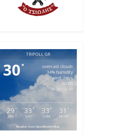
TRIPOLI, GR
30
°
overcast clouds
34% humidity
wind: 1m/s
WNW
H 30 • L 30
29
33
33
31
°
°
°
°
FRI
SAT
SUN
MON
Weather from OpenWeatherMap