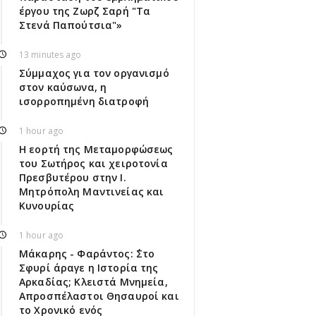
έργου της Ζωρζ Σαρή "Τα
Στενά Παπούτσια"»
13 minutes ago
Σύμμαχος για τον οργανισμό
στον καύσωνα, η
ισορροπημένη διατροφή
1 hour ago
Η εορτή της Μεταμορφώσεως
του Σωτήρος και χειροτονία
Πρεσβυτέρου στην Ι.
Μητρόπολη Μαντινείας και
Κυνουρίας
1 hour ago
Μάκαρης - Φαράντος: ΄΄Στο
Σφυρί άραγε η Ιστορία της
Αρκαδίας; Κλειστά Μνημεία,
Απροσπέλαστοι Θησαυροί και
το Χρονικό ενός