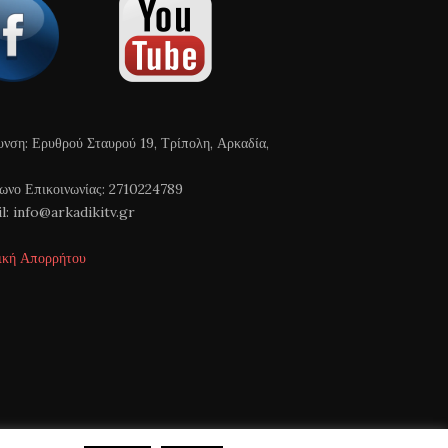
υνση: Ερυθρού Σταυρού 19, Τρίπολη, Αρκαδία,
ωνο Επικοινωνίας: 2710224789
l: info@arkadikitv.gr
ική Απορρήτου