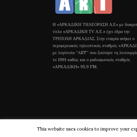
Η «ΑΡΚΑΔΙΚΗ ΤΗΛΕΟΡΑΣΗ Α.Ε» με διακριτ
τίτλο «ΑΡΚΑΔΙΚΗ ΤV Α.Ε.» έχει έδρα την
ΤΡΙΠΟΛΗ ΑΡΚΑΔΙΑΣ. Στην εταιρία ανήκει ο
περιφερειακός τηλεοπτικός σταθμός «ΑΡΚΑΔ
με λογότυπο “ART” που ξεκίνησε τη λειτουργί
το 1991 καθώς και ο ραδιοφωνικός σταθμός
«ΑΡΚΑΔΙΚΗ» 95,9 FM.
This website uses cookies to improve your exp
Arkadiki TV © 2018 All Rights Reserved