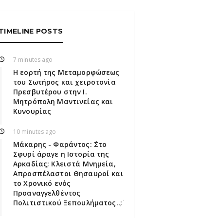
TIMELINE POSTS
7 minutes ago
Η εορτή της Μεταμορφώσεως
του Σωτήρος και χειροτονία
Πρεσβυτέρου στην Ι.
Μητρόπολη Μαντινείας και
Κυνουρίας
10 minutes ago
Μάκαρης - Φαράντος: ΄΄Στο
Σφυρί άραγε η Ιστορία της
Αρκαδίας; Κλειστά Μνημεία,
Απροσπέλαστοι Θησαυροί και
το Χρονικό ενός
Προαναγγελθέντος
Πολιτιστικού Ξεπουλήματος..;΄΄