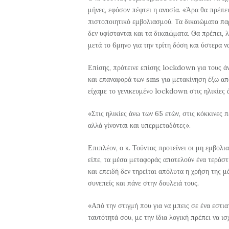
μήνες, εφόσον πέφτει η ανοσία. «Άρα θα πρέπει
πιστοποιητικό εμβολιασμού. Τα δικαιώματα παρ
δεν υφίστανται και τα δικαιώματα. Θα πρέπει, 
μετά το 6μηνο για την τρίτη δόση και ύστερα ν
Επίσης, πρότεινε επίσης lockdown για τους άν
και επαναφορά των sms για μετακίνηση έξω από
είχαμε το γενικευμένο lockdown στις ηλικίες ά
«Στις ηλικίες άνω των 65 ετών, στις κόκκινες 
αλλά γίνονται και υπερμεταδότες».
Επιπλέον, ο κ. Τούντας προτείνει οι μη εμβο
είπε, τα μέσα μεταφοράς αποτελούν ένα τεράστ
και επειδή δεν τηρείται απόλυτα η χρήση της μ
συνεπείς και πάνε στην δουλειά τους.
«Από την στιγμή που για να μπεις σε ένα εστια
ταυτότητά σου, με την ίδια λογική πρέπει να ι