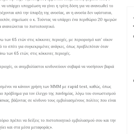
 να υπάρχει υποχρέωση να γίνει η τρίτη δόση για να ανανεωθεί το
έχονται από την ύπαρξη της ανοσίας, αν η ανοσία δεν υφίσταται,
λοιπόν, σημείωσε ο κ. Τούντας να υπάρχει ένα περιθώριο 20 ημερών
α ανανεώνεται το πιστοποιητικό.
ω των 65 ετών στις κόκκινες περιοχές, με περιορισμό κατ’ οίκον
 το σπίτι για συγκεκριμένες ανάγκες, όπως προβλεπόταν όταν
νω των 65 ετών, στις κόκκινες περιοχές.
περιοχές, οι ανεμβολίαστοι κινδυνεύουν σοβαρά να νοσήσουν βαριά
λιασμένοι να κάνουν χρήση των ΜΜΜ με rapid test, καθώς, όπως
ιο πρόβλημα για τον έλεγχο της πανδημίας, λόγω του συνωστισμού
άσκας, βάζοντας σε κίνδυνο τους εμβολιασμένους πολίτες που είναι
τόριο πρέπει να δείξεις το πιστοποιητικό εμβολιασμού σου και την
σχύει και στα μέσα μεταφοράς».