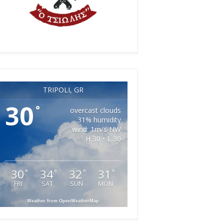
TRIPOLI, GR
30
°
overcast clouds
31% humidity
wind: 1m/s NW
H 30 • L 30
30
34
32
31
°
°
°
°
FRI
SAT
SUN
MON
Weather from OpenWeatherMap