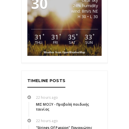
30
clear sky
24% humidity
wind: 8m/s NE
H 30 • L 30
31
31
35
33
°
°
°
°
THU
FRI
SAT
SUN
Weather from OpenWeatherMap
TIMELINE POSTS
22 hours ago
ΜΙΣ ΜΟΞΥ - Προβολή παιδικής
ταινίας
22 hours ago
"Strings Of Passion" Παναγιώτης