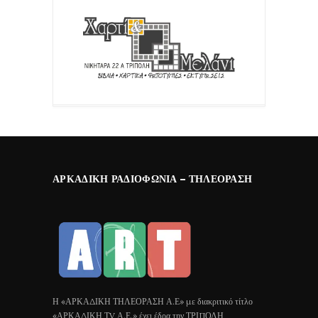
ΑΡΚΑΔΙΚΉ ΡΑΔΙΟΦΩΝΊΑ – ΤΗΛΕΌΡΑΣΗ
Η «ΑΡΚΑΔΙΚΗ ΤΗΛΕΟΡΑΣΗ Α.Ε» με διακριτικό τίτλο
«ΑΡΚΑΔΙΚΗ ΤV Α.Ε.» έχει έδρα την ΤΡΙΠΟΛΗ