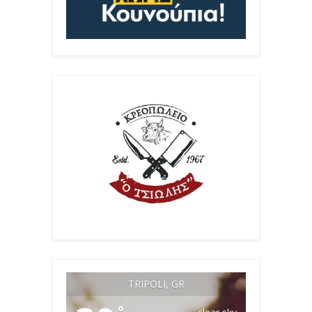
TRIPOLI, GR
°