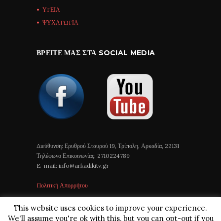
ΥΓΕΙΑ
ΨΥΧΑΓΩΓΙΑ
ΒΡΕΊΤΕ ΜΑΣ ΣΤΑ SOCIAL MEDIA
Διεύθυνση: Ερυθρού Σταυρού 19, Τρίπολη, Αρκαδία, 22131
Τηλέφωνο Επικοινωνίας: 2710224789
E-mail: info@arkadikitv.gr
Πολιτική Απορρήτου
This website uses cookies to improve your experience.
We'll assume you're ok with this, but you can opt-out if you