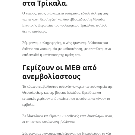
στα Τρίκαλα.
Ο νεαρός, χωρίς υποκείμενα νοσήματα, έδωσε σκληρή μάχη
για να κρατηθεί στη ζωή για δύο εβδομάδες στη Μονάδα
Εντατικής Θεραπείας του νοσοκομείου Τρικάλων, ωστόσο
δεν τα κατάφερε.
Σύμφωνα με πληροφορίες, ο νέος ήταν ανεμβολίαστος και
έφθασε στο νοσοκομείο με καθυστέρηση, με αποτέλεσμα να
επιδεινωθεί η κατάσταση της υγείας του.
Γεμίζουν οι ΜΕΘ από
ανεμβολίαστους
Το κύμα ανεμβολίαστων ασθενών «πνίγει» τα νοσοκομεία της
Θεσσαλονίκης και της βόρειας Ελλάδας. Κρεβάτια και
εντατικές γεμίζουν από πολίτες που αρνούνται να κάνουν το
εμβόλιο.
Σε Μακεδονία και Θράκη 129 ασθενείς είναι διασωληνωμένοι,
οι 119 εκ των οποίων ανεμβολίαστοι.
Σύμφωνα με πανευρωπαική έρευνα που δημοσιεύουν τα νέα