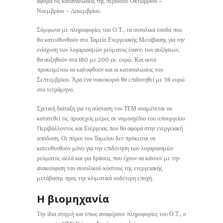
αφορά τις καταναλώσεις της περιόδου Οκτωβρίου –
Νοεμβρίου – Δεκεμβρίου.
Σύμφωνα με πληροφορίες του Ο.Τ., τα συνολικά έσοδα που
θα κατευθυνθούν στο Ταμείο Ενεργειακής Μετάβασης για την
ενίσχυση των λογαριασμών ρεύματος έναντι των αυξήσεων,
θα αυξηθούν στα 180 με 200 εκ. ευρώ. Και αυτό
προκειμένου να καλυφθούν και οι καταναλώσεις του
Σεπτεμβρίου. Άρα ένα νοικοκυριό θα επιδοτηθεί με 36 ευρώ
στο τετράμηνο.
Σχετική διάταξη για τη σύσταση του ΤΕΜ αναμένεται να
κατατεθεί τις προσεχείς μέρες σε νομοσχέδιο του υπουργείου
Περιβάλλοντος και Ενέργειας που θα αφορά στην ενεργειακή
απόδοση. Οι πόροι του Ταμείου δεν πρόκειται να
κατευθυνθούν μόνο για την επιδότηση των λογαριασμών
ρεύματος αλλά και για δράσεις που έχουν να κάνουν με την
ανακούφιση του συνολικού κόστους της ενεργειακής
μετάβασης προς την κλιματικά ουδέτερη εποχή.
Η βιομηχανία
Την ίδια στιγμή και όπως αναφέρουν πληροφορίες του Ο.Τ., ο