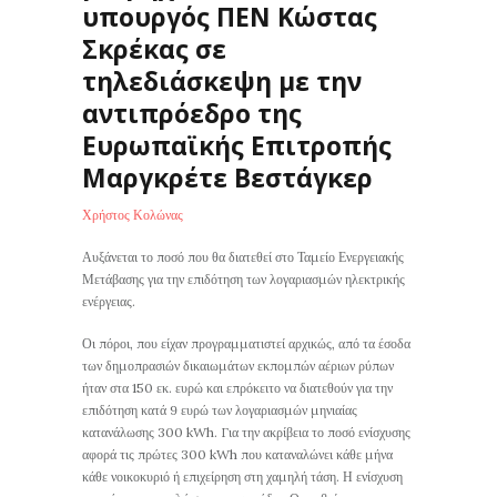
υπουργός ΠΕΝ Κώστας
Σκρέκας σε
τηλεδιάσκεψη με την
αντιπρόεδρο της
Ευρωπαϊκής Επιτροπής
Μαργκρέτε Βεστάγκερ
Χρήστος Κολώνας
Αυξάνεται το ποσό που θα διατεθεί στο Ταμείο Ενεργειακής
Μετάβασης για την επιδότηση των λογαριασμών ηλεκτρικής
ενέργειας.
Οι πόροι, που είχαν προγραμματιστεί αρχικώς, από τα έσοδα
των δημοπρασιών δικαιωμάτων εκπομπών αέριων ρύπων
ήταν στα 150 εκ. ευρώ και επρόκειτο να διατεθούν για την
επιδότηση κατά 9 ευρώ των λογαριασμών μηνιαίας
κατανάλωσης 300 kWh. Για την ακρίβεια το ποσό ενίσχυσης
αφορά τις πρώτες 300 kWh που καταναλώνει κάθε μήνα
κάθε νοικοκυριό ή επιχείρηση στη χαμηλή τάση. Η ενίσχυση