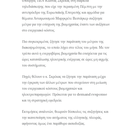
υπουργός ΠΕΝ Κώστας Σκρέκας στη διάρκεια
τηλεδιάσκεψης που είχε την περασμένη Πέμπτη με την
αντιπρόεδρο της Ευρωπαϊκής Επιτροπής και αρμόδια για
θέματα Ανταγωνισμού Μαργκρέτε Βεστάγκερ συζήτησε
μέτρα για την ενίσχυση της βιομηχανίας έναντι των αυξήσεων
στο ενεργειακό κόστος.
Πιο συγκεκριμένα, ζήτησε την παράταση του μέτρου της
διακοψιμότητας, το οποίο λήγει στο τέλος του μήνα. Με τον
τρόπο αυτό η ενεργοβόρος βιομηχανία θα ενισχύεται για τις
ώρες κατανάλωσης ηλεκτρικής ενέργειας σε ώρες μη αιχμής
του συστήματος.
Πηγές θέλουν ο κ. Σκρέκας να ζήτησε την παράταση μέχρι
την έγκριση των άλλων μέτρων που στοχεύουν στη μείωση
του ενεργειακού κόστους βιομηχανιών και
ηλεκτροπαραγωγών. Πρόκειται για το demand response
και τη στρατηγική εφεδρεία.
Εκτιμήσεις αναλυτών, θεωρούν δύσκολες τις συζητήσεις και
την ικανοποίηση του αιτήματος της ελληνικής πλευράς,
αφήνοντας όμως ένα παράθυρο αισιοδοξίας.