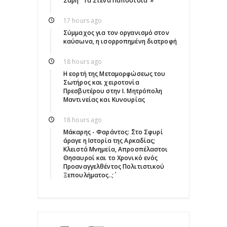
Σαρή "Τα Στενά Παπούτσια"»
17 hours ago
Σύμμαχος για τον οργανισμό στον
καύσωνα, η ισορροπημένη διατροφή
18 hours ago
Η εορτή της Μεταμορφώσεως του
Σωτήρος και χειροτονία
Πρεσβυτέρου στην Ι. Μητρόπολη
Μαντινείας και Κυνουρίας
18 hours ago
Μάκαρης - Φαράντος: ΄΄Στο Σφυρί
άραγε η Ιστορία της Αρκαδίας;
Κλειστά Μνημεία, Απροσπέλαστοι
Θησαυροί και το Χρονικό ενός
Προαναγγελθέντος Πολιτιστικού
Ξεπουλήματος..;΄΄