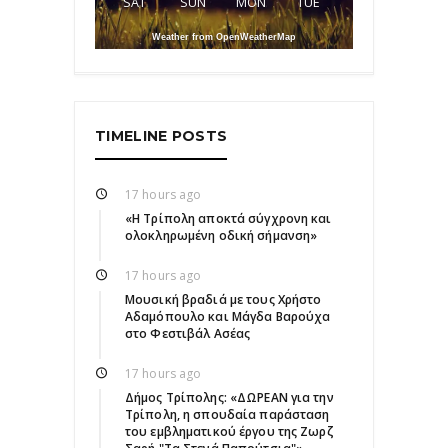
SAT
SUN
MON
TUE
Weather from OpenWeatherMap
TIMELINE POSTS
17 hours ago
«Η Τρίπολη αποκτά σύγχρονη και
ολοκληρωμένη οδική σήμανση»
17 hours ago
Μουσική βραδιά με τους Χρήστο
Αδαμόπουλο και Μάγδα Βαρούχα
στο Φεστιβάλ Ασέας
17 hours ago
Δήμος Τρίπολης: «ΔΩΡΕΑΝ για την
Τρίπολη, η σπουδαία παράσταση
του εμβληματικού έργου της Ζωρζ