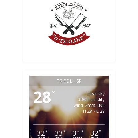
TRIPOLI, GR
28
°
clear sky
33% humidity
wind: 2m/s ENE
H 28 • L 28
32
33
31
32
°
°
°
°