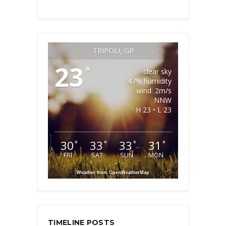
TRIPOLI, GR
23
°
clear sky
47% humidity
wind: 2m/s
NNW
H 23 • L 23
30
33
33
31
°
°
°
°
FRI
SAT
SUN
MON
Weather from OpenWeatherMap
TIMELINE POSTS