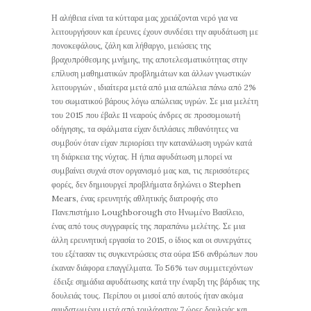
Η αλήθεια είναι τα κύτταρα μας χρειάζονται νερό για να
λειτουργήσουν και έρευνες έχουν συνδέσει την αφυδάτωση με
πονοκεφάλους, ζάλη και λήθαργο, μειώσεις της
βραχυπρόθεσμης μνήμης, της αποτελεσματικότητας στην
επίλυση μαθηματικών προβλημάτων και άλλων γνωστικών
λειτουργιών , ιδιαίτερα μετά από μια απώλεια πάνω από 2%
του σωματικού βάρους λόγω απώλειας υγρών. Σε μια μελέτη
του 2015 που έβαλε 11 νεαρούς άνδρες σε προσομοιωτή
οδήγησης, τα σφάλματα είχαν διπλάσιες πιθανότητες να
συμβούν όταν είχαν περιορίσει την κατανάλωση υγρών κατά
τη διάρκεια της νύχτας. Η ήπια αφυδάτωση μπορεί να
συμβαίνει συχνά στον οργανισμό μας και, τις περισσότερες
φορές, δεν δημιουργεί προβλήματα δηλώνει ο Stephen
Mears, ένας ερευνητής αθλητικής διατροφής στο
Πανεπιστήμιο Loughborough στο Ηνωμένο Βασίλειο,
ένας από τους συγγραφείς της παραπάνω μελέτης. Σε μια
άλλη ερευνητική εργασία το 2015, ο ίδιος και οι συνεργάτες
του εξέτασαν τις συγκεντρώσεις στα ούρα 156 ανθρώπων που
έκαναν διάφορα επαγγέλματα. Το 56% των συμμετεχόντων
έδειξε σημάδια αφυδάτωσης κατά την έναρξη της βάρδιας της
δουλειάς τους. Περίπου οι μισοί από αυτούς ήταν ακόμα
αφυδατωμένοι μετά από τουλάχιστον 7 ώρες δουλειάς και