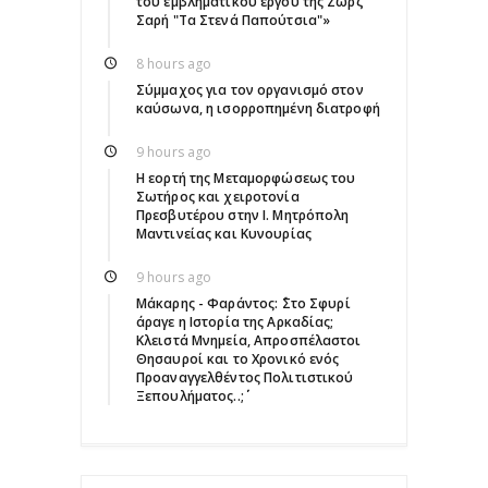
του εμβληματικού έργου της Ζωρζ
Σαρή "Τα Στενά Παπούτσια"»
8 hours ago
Σύμμαχος για τον οργανισμό στον
καύσωνα, η ισορροπημένη διατροφή
9 hours ago
Η εορτή της Μεταμορφώσεως του
Σωτήρος και χειροτονία
Πρεσβυτέρου στην Ι. Μητρόπολη
Μαντινείας και Κυνουρίας
9 hours ago
Μάκαρης - Φαράντος: ΄΄Στο Σφυρί
άραγε η Ιστορία της Αρκαδίας;
Κλειστά Μνημεία, Απροσπέλαστοι
Θησαυροί και το Χρονικό ενός
Προαναγγελθέντος Πολιτιστικού
Ξεπουλήματος..;΄΄