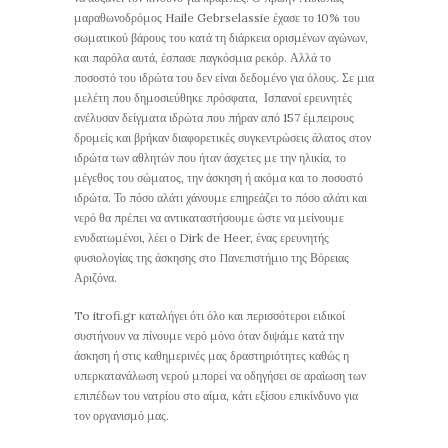
μαραθωνοδρόμος Haile Gebrselassie έχασε το 10% του
σωματικού βάρους του κατά τη διάρκεια ορισμένων αγώνων,
και παρόλα αυτά, έσπασε παγκόσμια ρεκόρ. Αλλά το
ποσοστό του ιδρώτα του δεν είναι δεδομένο για όλους. Σε μια
μελέτη που δημοσιεύθηκε πρόσφατα, Ισπανοί ερευνητές
ανέλυσαν δείγματα ιδρώτα που πήραν από 157 έμπειρους
δρομείς και βρήκαν διαφορετικές συγκεντρώσεις άλατος στον
ιδρώτα των αθλητών που ήταν άσχετες με την ηλικία, το
μέγεθος του σώματος, την άσκηση ή ακόμα και το ποσοστό
ιδρώτα. Το πόσο αλάτι χάνουμε επηρεάζει το πόσο αλάτι και
νερό θα πρέπει να αντικαταστήσουμε ώστε να μείνουμε
ενυδατωμένοι, λέει ο Dirk de Heer, ένας ερευνητής
φυσιολογίας της άσκησης στο Πανεπιστήμιο της Βόρειας
Αριζόνα.
To itrofi.gr καταλήγει ότι όλο και περισσότεροι ειδικοί
συστήνουν να πίνουμε νερό μόνο όταν διψάμε κατά την
άσκηση ή στις καθημερινές μας δραστηριότητες καθώς η
υπερκατανάλωση νερού μπορεί να οδηγήσει σε αραίωση των
επιπέδων του νατρίου στο αίμα, κάτι εξίσου επικίνδυνο για
τον οργανισμό μας.