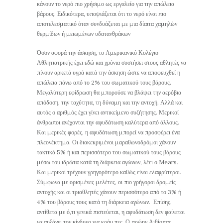
κάνουν το νερό πιο χρήσιμο ως εργαλείο για την απώλεια
βάρους. Ειδικότερα, υποψιάζεται ότι το νερό είναι πιο
αποτελεσματικό όταν συνδυάζεται με μια δίαιτα χαμηλών
θερμίδων ή μειωμένων υδατανθράκων
Όσον αφορά την άσκηση, το Αμερικανικό Κολέγιο
Αθλητιατρικής έχει εδώ και χρόνια συστήσει στους αθλητές να
πίνουν αρκετά υγρά κατά την άσκηση ώστε να αποφευχθεί η
απώλεια πάνω από το 2% του σωματικού τους βάρους.
Μεγαλύτερη εφίδρωση θα μπορούσε να βλάψει την αερόβια
απόδοση, την ταχύτητα, τη δύναμη και την αντοχή. Αλλά και
αυτός ο αριθμός έχει γίνει αντικείμενο συζήτησης. Μερικοί
άνθρωποι ανέχονται την αφυδάτωση καλύτερα από άλλους.
Και μερικές φορές, η αφυδάτωση μπορεί να προσφέρει ένα
πλεονέκτημα. Οι διακεκριμένοι μαραθωνοδρόμοι χάνουν
τακτικά 5% ή και περισσότερο του σωματικού τους βάρους
μέσω του ιδρώτα κατά τη διάρκεια αγώνων, λέει ο Mears.
Και μερικοί τρέχουν γρηγορότερο καθώς είναι ελαφρύτεροι.
Σύμφωνα με ορισμένες μελέτες, οι πιο γρήγοροι δρομείς
αντοχής και οι τριαθλητές χάνουν περισσότερο από το 3% ή
4% του βάρους τους κατά τη διάρκεια αγώνων. Επίσης,
αντίθετα με ό,τι γενικά πιστεύεται, η αφυδάτωση δεν φαίνεται
να αυξάνει τον κίνδυνο για κράμπες. Ο πρώην Αιθίοπας