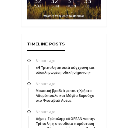
32
32
31
33
SAT
SUN
MON
TUE
Weather from OpenWeatherMap
TIMELINE POSTS
8 hours ago
«Η Τρίπολη αποκτά σύγχρονη και
ολοκληρωμένη οδική σήμανση»
8 hours ago
Μουσική βραδιά με τους Χρήστο
Αδαμόπουλο και Μάγδα Βαρούχα
στο Φεστιβάλ Ασέας
8 hours ago
Δήμος Τρίπολης: «ΔΩΡΕΑΝ για την
Τρίπολη, η σπουδαία παράσταση