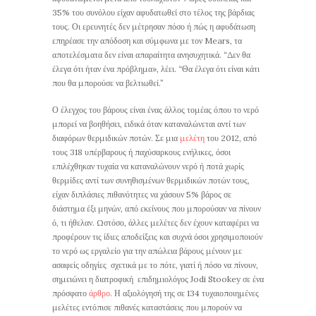
35% του συνόλου είχαν αφυδατωθεί στο τέλος της βάρδιας
τους. Οι ερευνητές δεν μέτρησαν πόσο ή πώς η αφυδάτωση
επηρέασε την απόδοση και σύμφωνα με τον Mears, τα
αποτελέσματα δεν είναι απαραίτητα ανησυχητικά. “Δεν θα
έλεγα ότι ήταν ένα πρόβλημα», λέει. “Θα έλεγα ότι είναι κάτι
που θα μπορούσε να βελτιωθεί.”
Ο έλεγχος του βάρους είναι ένας άλλος τομέας όπου το νερό
μπορεί να βοηθήσει, ειδικά όταν καταναλώνεται αντί των
διαφόρων θερμιδικών ποτών. Σε μια
μελέτη
του 2012, από
τους 318 υπέρβαρους ή παχύσαρκους ενήλικες, όσοι
επιλέχθηκαν τυχαία να καταναλώνουν νερό ή ποτά χωρίς
θερμίδες αντί των συνηθισμένων θερμιδικών ποτών τους,
είχαν διπλάσιες πιθανότητες να χάσουν 5% βάρος σε
διάστημα έξι μηνών, από εκείνους που μπορούσαν να πίνουν
ό, τι ήθελαν. Ωστόσο, άλλες μελέτες δεν έχουν καταφέρει να
προφέρουν τις ίδιες αποδείξεις και συχνά όσοι χρησιμοποιούν
το νερό ως εργαλείο για την απώλεια βάρους μένουν με
ασαφείς οδηγίες σχετικά με το πότε, γιατί ή πόσο να πίνουν,
σημειώνει η διατροφική επιδημιολόγος Jodi Stookey σε ένα
πρόσφατο
άρθρο
. Η αξιολόγησή της σε 134 τυχαιοποιημένες
μελέτες εντόπισε πιθανές καταστάσεις που μπορούν να