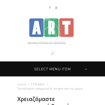
Αρκαδική Ραδιοφωνία Τηλεόραση
SELECT MENU ITEM
Home
ΓΥΝΑΙΚΑ
Χρειαζόμαστε πραγματικά 8 ποτήρια νερό την ημέρα;
Χρειαζόμαστε