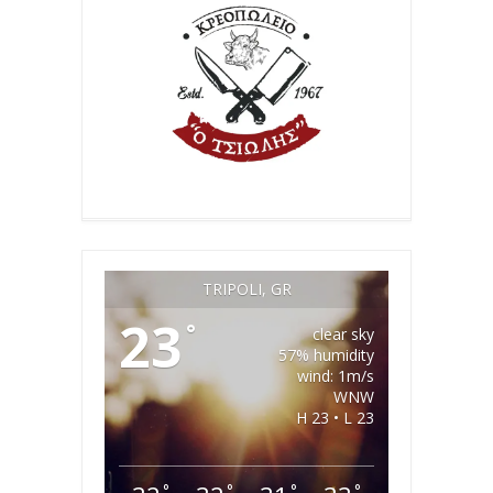
TRIPOLI, GR
23
°
clear sky
57% humidity
wind: 1m/s
WNW
H 23 • L 23
°
°
°
°