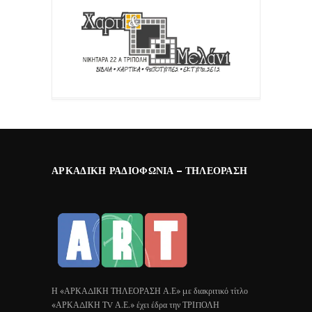
ΑΡΚΑΔΙΚΉ ΡΑΔΙΟΦΩΝΊΑ – ΤΗΛΕΌΡΑΣΗ
Η «ΑΡΚΑΔΙΚΗ ΤΗΛΕΟΡΑΣΗ Α.Ε» με διακριτικό τίτλο
«ΑΡΚΑΔΙΚΗ ΤV Α.Ε.» έχει έδρα την ΤΡΙΠΟΛΗ