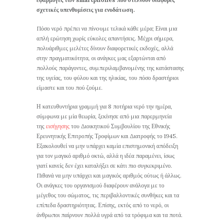
σχετικές υπενθυμίσεις για ενυδάτωση.
Πόσο νερό πρέπει να πίνoυμε τελικά κάθε μέρα; Είναι μια
απλή ερώτηση χωρίς εύκολες απαντήσεις. Μέχρι σήμερα,
πολυάριθμες μελέτες δίνουν διαφορετικές εκδοχές, αλλά
στην πραγματικότητα, οι ανάγκες μας εξαρτώνται από
πολλούς παράγοντες, συμπεριλαμβανομένης της κατάστασης
της υγείας, του φύλου και της ηλικίας, του πόσο δραστήριοι
είμαστε και του πού ζούμε.
Η κατευθυντήρια γραμμή για 8 ποτήρια νερό την ημέρα,
σύμφωνα με μία θεωρία, ξεκίνησε από μια παρερμηνεία
της
εισήγησης
του Διοικητικού Συμβουλίου της Εθνικής
Ερευνητικής Επιτροπής Τροφίμων και Διατροφής το 1945.
Εξακολουθεί να μην υπάρχει καμία επιστημονική απόδειξη
για τον μαγικό αριθμό οκτώ, αλλά η ιδέα παραμένει, ίσως
γιατί κανείς δεν έχει καταλήξει σε κάτι πιο συγκεκριμένο.
Πιθανά να μην υπάρχει και μαγικός αριθμός ούτως ή άλλως.
Οι ανάγκες του οργανισμού διαφέρουν ανάλογα με το
μέγεθος του σώματος, τις περιβαλλοντικές συνθήκες και τα
επίπεδα δραστηριότητας. Επίσης, εκτός από το νερό, οι
άνθρωποι παίρνουν πολλά υγρά από τα τρόφιμα και τα ποτά.