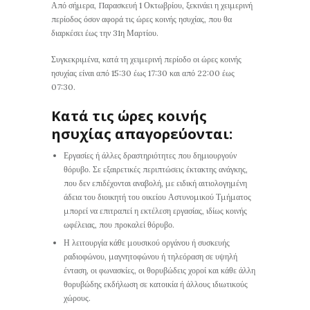
Από σήμερα, Παρασκευή 1 Οκτωβρίου, ξεκινάει η χειμερινή
περίοδος όσον αφορά τις ώρες κοινής ησυχίας, που θα
διαρκέσει έως την 31η Μαρτίου.
Συγκεκριμένα, κατά τη χειμερινή περίοδο οι ώρες κοινής
ησυχίας είναι από 15:30 έως 17:30 και από 22:00 έως
07:30.
Κατά τις ώρες κοινής
ησυχίας απαγορεύονται:
Εργασίες ή άλλες δραστηριότητες που δημιουργούν
θόρυβο. Σε εξαιρετικές περιπτώσεις έκτακτης ανάγκης,
που δεν επιδέχονται αναβολή, με ειδική αιτιολογημένη
άδεια του διοικητή του οικείου Αστυνομικού Τμήματος
μπορεί να επιτραπεί η εκτέλεση εργασίας, ιδίως κοινής
ωφέλειας, που προκαλεί θόρυβο.
Η λειτουργία κάθε μουσικού οργάνου ή συσκευής
ραδιοφώνου, μαγνητοφώνου ή τηλεόραση σε υψηλή
ένταση, οι φωνασκίες, οι θορυβώδεις χοροί και κάθε άλλη
θορυβώδης εκδήλωση σε κατοικία ή άλλους ιδιωτικούς
χώρους.