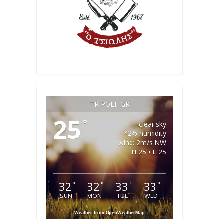
TRIPOLI, GR
25
°
clear sky
42% humidity
wind: 2m/s NW
H 25 • L 25
32
32
33
33
°
°
°
°
SUN
MON
TUE
WED
Weather from OpenWeatherMap