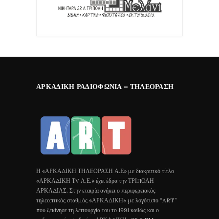
ΑΡΚΑΔΙΚΉ ΡΑΔΙΟΦΩΝΊΑ – ΤΗΛΕΌΡΑΣΗ
Η «ΑΡΚΑΔΙΚΗ ΤΗΛΕΟΡΑΣΗ Α.Ε» με διακριτικό τίτλο
«ΑΡΚΑΔΙΚΗ ΤV Α.Ε.» έχει έδρα την ΤΡΙΠΟΛΗ
ΑΡΚΑΔΙΑΣ. Στην εταιρία ανήκει ο περιφερειακός
τηλεοπτικός σταθμός «ΑΡΚΑΔΙΚΗ» με λογότυπο “ART”
που ξεκίνησε τη λειτουργία του το 1991 καθώς και ο