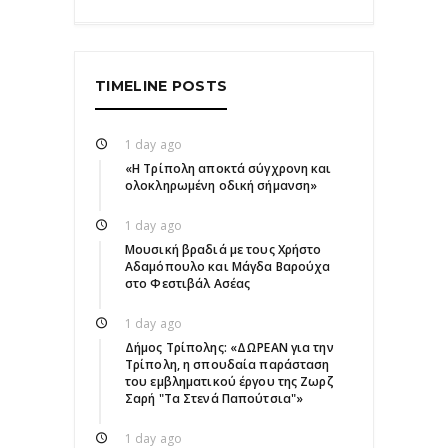
TIMELINE POSTS
1 day ago
«Η Τρίπολη αποκτά σύγχρονη και
ολοκληρωμένη οδική σήμανση»
1 day ago
Μουσική βραδιά με τους Χρήστο
Αδαμόπουλο και Μάγδα Βαρούχα
στο Φεστιβάλ Ασέας
1 day ago
Δήμος Τρίπολης: «ΔΩΡΕΑΝ για την
Τρίπολη, η σπουδαία παράσταση
του εμβληματικού έργου της Ζωρζ
Σαρή "Τα Στενά Παπούτσια"»
1 day ago