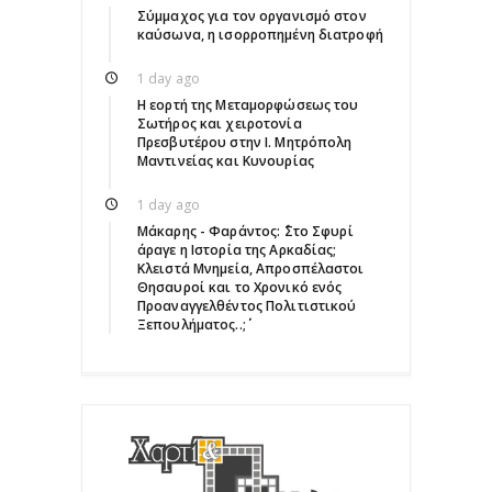
Σύμμαχος για τον οργανισμό στον
καύσωνα, η ισορροπημένη διατροφή
1 day ago
Η εορτή της Μεταμορφώσεως του
Σωτήρος και χειροτονία
Πρεσβυτέρου στην Ι. Μητρόπολη
Μαντινείας και Κυνουρίας
1 day ago
Μάκαρης - Φαράντος: ΄΄Στο Σφυρί
άραγε η Ιστορία της Αρκαδίας;
Κλειστά Μνημεία, Απροσπέλαστοι
Θησαυροί και το Χρονικό ενός
Προαναγγελθέντος Πολιτιστικού
Ξεπουλήματος..;΄΄