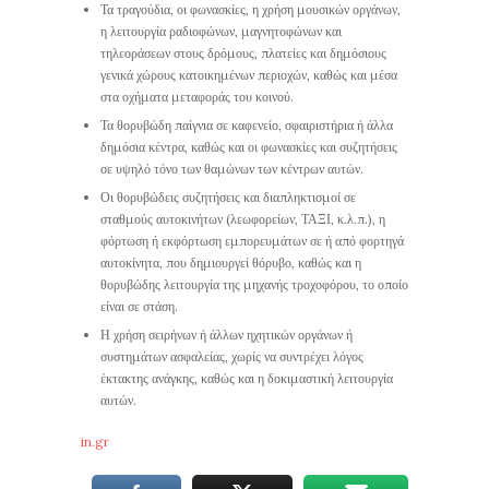
Τα τραγούδια, οι φωνασκίες, η χρήση μουσικών οργάνων,
η λειτουργία ραδιοφώνων, μαγνητοφώνων και
τηλεοράσεων στους δρόμους, πλατείες και δημόσιους
γενικά χώρους κατοικημένων περιοχών, καθώς και μέσα
στα οχήματα μεταφοράς του κοινού.
Τα θορυβώδη παίγνια σε καφενείο, σφαιριστήρια ή άλλα
δημόσια κέντρα, καθώς και οι φωνασκίες και συζητήσεις
σε υψηλό τόνο των θαμώνων των κέντρων αυτών.
Οι θορυβώδεις συζητήσεις και διαπληκτισμοί σε
σταθμούς αυτοκινήτων (λεωφορείων, ΤΑΞΙ, κ.λ.π.), η
φόρτωση ή εκφόρτωση εμπορευμάτων σε ή από φορτηγά
αυτοκίνητα, που δημιουργεί θόρυβο, καθώς και η
θορυβώδης λειτουργία της μηχανής τροχοφόρου, το οποίο
είναι σε στάση.
Η χρήση σειρήνων ή άλλων ηχητικών οργάνων ή
συστημάτων ασφαλείας, χωρίς να συντρέχει λόγος
έκτακτης ανάγκης, καθώς και η δοκιμαστική λειτουργία
αυτών.
in.gr