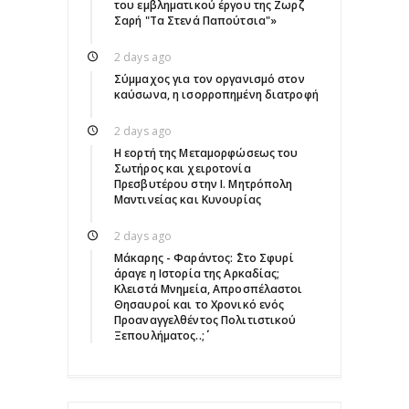
του εμβληματικού έργου της Ζωρζ
Σαρή "Τα Στενά Παπούτσια"»
2 days ago
Σύμμαχος για τον οργανισμό στον
καύσωνα, η ισορροπημένη διατροφή
2 days ago
Η εορτή της Μεταμορφώσεως του
Σωτήρος και χειροτονία
Πρεσβυτέρου στην Ι. Μητρόπολη
Μαντινείας και Κυνουρίας
2 days ago
Μάκαρης - Φαράντος: ΄΄Στο Σφυρί
άραγε η Ιστορία της Αρκαδίας;
Κλειστά Μνημεία, Απροσπέλαστοι
Θησαυροί και το Χρονικό ενός
Προαναγγελθέντος Πολιτιστικού
Ξεπουλήματος..;΄΄