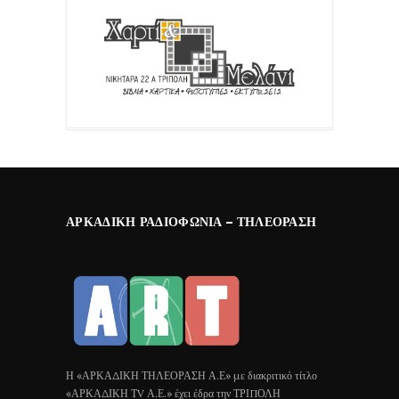
ΑΡΚΑΔΙΚΉ ΡΑΔΙΟΦΩΝΊΑ – ΤΗΛΕΌΡΑΣΗ
Η «ΑΡΚΑΔΙΚΗ ΤΗΛΕΟΡΑΣΗ Α.Ε» με διακριτικό τίτλο
«ΑΡΚΑΔΙΚΗ ΤV Α.Ε.» έχει έδρα την ΤΡΙΠΟΛΗ