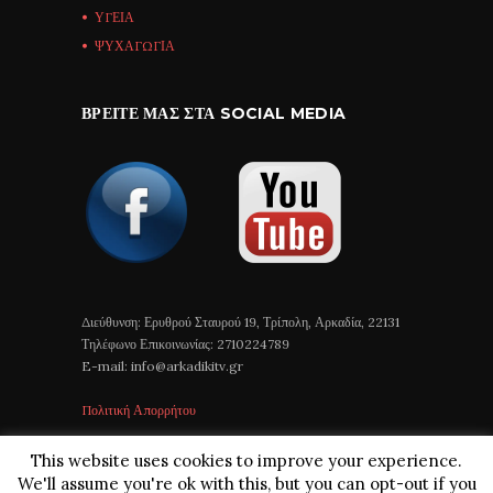
ΥΓΕΙΑ
ΨΥΧΑΓΩΓΙΑ
ΒΡΕΊΤΕ ΜΑΣ ΣΤΑ SOCIAL MEDIA
Διεύθυνση: Ερυθρού Σταυρού 19, Τρίπολη, Αρκαδία, 22131
Τηλέφωνο Επικοινωνίας: 2710224789
E-mail: info@arkadikitv.gr
Πολιτική Απορρήτου
This website uses cookies to improve your experience.
We'll assume you're ok with this, but you can opt-out if you