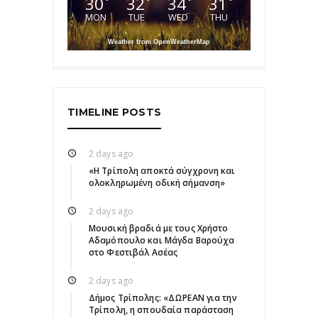
30
32
34
31
°
°
°
°
MON
TUE
WED
THU
Weather from OpenWeatherMap
TIMELINE POSTS
2 days ago
«Η Τρίπολη αποκτά σύγχρονη και
ολοκληρωμένη οδική σήμανση»
2 days ago
Μουσική βραδιά με τους Χρήστο
Αδαμόπουλο και Μάγδα Βαρούχα
στο Φεστιβάλ Ασέας
2 days ago
Δήμος Τρίπολης: «ΔΩΡΕΑΝ για την
Τρίπολη, η σπουδαία παράσταση