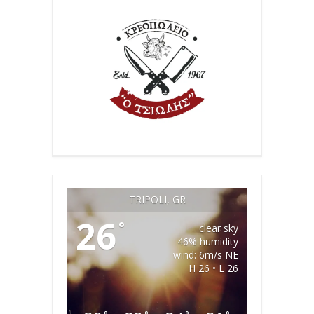
TRIPOLI, GR
26
°
clear sky
46% humidity
wind: 6m/s NE
H 26 • L 26